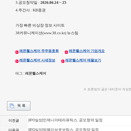
3.공모청약일 :
2026.06.24 ~ 25
4.주간사 : KB증권
가장 빠른 비상장 정보 사이트
38커뮤니케이션(www.38.co.kr) 뉴스팀
레몬헬스케어 주주동호회
레몬헬스케어 기업개요
레몬헬스케어 시세정보
레몬헬스케어 매물보기
테그 :
레몬헬스케어
※ 토론방의 글은 네티즌이 작성
인제니아테라퓨틱스, 공모청약 일정
[IPO일정]
이전글
빅웨이브로보틱스, 공모청약 일정
[IPO일정]
다음글