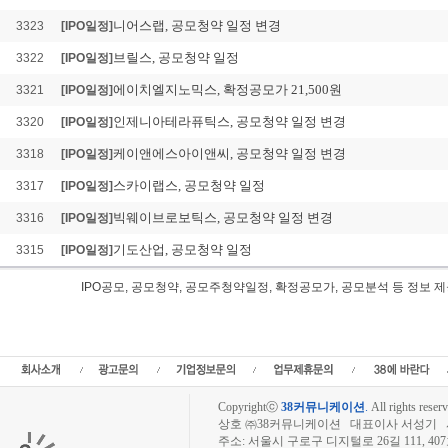
니어스랩, 공모청약 일정 변경
3323
[IPO일정]
브릴스, 공모청약 일정
3322
[IPO일정]
에이치엘지노믹스, 확정공모가 21,500원
3321
[IPO일정]
인제니아테라퓨틱스, 공모청약 일정 변경
3320
[IPO일정]
케이앤에스아이앤씨, 공모청약 일정 변경
3318
[IPO일정]
스카이랩스, 공모청약 일정
3317
[IPO일정]
빅웨이브로보틱스, 공모청약 일정 변경
3316
[IPO일정]
기도산업, 공모청약 일정
3315
[IPO일정]
IPO공모, 공모청약, 공모주청약일정, 확정공모가, 공모분석 등 정
레몬헬스케어 IPO공모, 레몬헬스케어 공모일정,신규상장,IPO,레몬헬스케어 공모청
몬헬스케어상장, 레몬헬스케어 공모주청약일정, 레몬헬스케어 공모가, 청약경쟁률,
업공개,레몬헬스케어 상장예정일,공모주식수,공모주정보
Copyrightⓒ
38커뮤니케이션
.
All rights reserv
상호 ㈜38커뮤니케이션 대표이사 서성기 사업자
주소: 서울시 구로구 디지털로 26길 111, 40