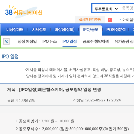
아크로
.
실시간 인기주동
아이엠
.
루켄테
.
아크로
.
아이엠
.
상장 예정일
IPO 뉴스
IPO 일정
공모주 청약자격
유가증권 
루켄테
.
·
게시물 작성시 매매게시물, 허위사실유포, 욕설 비방, 광고성, 뉴스
·
당사는 장외매매 및 거래에 일체 관여하지 않으며 38직원을 사칭해 
제목 :
[IPO일정]레몬헬스케어, 공모청약 일정 변경
글쓴이 : 38운영팀
작성일 : 2026-05-27 17:20:24
1.공모희망가 : 7,500원 ~ 10,000원
2.공모주식수 : 2,000,000 (일반 500,000~600,000주)(액면가 500원)