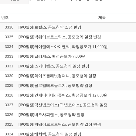
레몬헬스케어, 공모청약 일
Loading Time [ 0.02 Sec ] 
번호
제목
브릴스, 공모청약 일정 변경
3336
[IPO일정]
빅웨이브로보틱스, 공모청약 일정 변경
3335
[IPO일정]
케이앤에스아이앤씨, 확정공모가 11,000원
3334
[IPO일정]
딜리셔스, 확정공모가 7,000원
3333
[IPO일정]
스카이랩스, 공모청약 일정 변경
3331
[IPO일정]
와이즈플래닛컴퍼니, 공모청약 일정
3330
[IPO일정]
글로벌테크놀로지, 공모청약 일정
3329
[IPO일정]
인제니아테라퓨틱스, 확정공모가 12,000원
3328
[IPO일정]
덕산넵코어스(구.넵코어스), 공모청약 일정
3327
[IPO일정]
네오사피엔스, 공모청약 일정
3326
[IPO일정]
빅웨이브로보틱스, 공모청약 일정 변경
3325
[IPO일정]
해치텍, 공모청약 일정 변경
3324
[IPO일정]