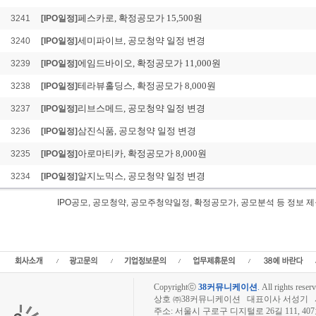
페스카로, 확정공모가 15,500원
3241
[IPO일정]
세미파이브, 공모청약 일정 변경
3240
[IPO일정]
에임드바이오, 확정공모가 11,000원
3239
[IPO일정]
테라뷰홀딩스, 확정공모가 8,000원
3238
[IPO일정]
리브스메드, 공모청약 일정 변경
3237
[IPO일정]
삼진식품, 공모청약 일정 변경
3236
[IPO일정]
아로마티카, 확정공모가 8,000원
3235
[IPO일정]
알지노믹스, 공모청약 일정 변경
3234
[IPO일정]
IPO공모, 공모청약, 공모주청약일정, 확정공모가, 공모분석 등 정
삼양컴텍 IPO공모, 삼양컴텍 공모일정,신규상장,IPO,삼양컴텍 공모청약일정, 청구
삼양컴텍 공모주청약일정, 삼양컴텍 공모가, 청약경쟁률,삼양컴텍주식수,삼양컴텍 
식수,공모주정보
Copyrightⓒ
38커뮤니케이션
.
All rights reserv
상호 ㈜38커뮤니케이션 대표이사 서성기 사업자
주소: 서울시 구로구 디지털로 26길 111, 40