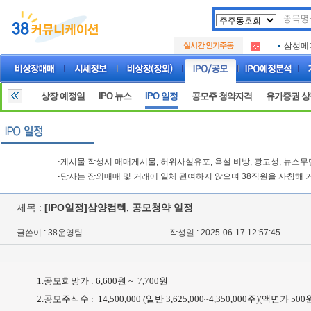
아크로
.
실시간 인기주동
삼성메
.
아하
.
아크로
.
삼성메
.
상장 예정일
IPO 뉴스
IPO 일정
공모주 청약자격
유가증권 
아하
.
·
게시물 작성시 매매게시물, 허위사실유포, 욕설 비방, 광고성, 뉴스
·
당사는 장외매매 및 거래에 일체 관여하지 않으며 38직원을 사칭해 
제목 :
[IPO일정]삼양컴텍, 공모청약 일정
글쓴이 : 38운영팀
작성일 : 2025-06-17 12:57:45
1.공모희망가 : 6,600원 ~ 7,700원
2.공모주식수 : 14,500,000 (일반 3,625,000~4,350,000주)(액면가 500