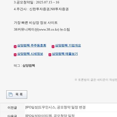
3.공모청약일 : 2025.07.15 ~ 16
4.주간사 : 신한투자증권,NH투자증권
가장 빠른 비상장 정보 사이트
38커뮤니케이션(www.38.co.kr) 뉴스팀
삼양컴텍 주주동호회
삼양컴텍 기업개요
삼양컴텍 시세정보
삼양컴텍 매물보기
테그 :
삼양컴텍
※ 토론방의 글은 네티즌이 작성
도우인시스, 공모청약 일정 변경
[IPO일정]
이전글
아이티켐, 공모청약 일정
[IPO일정]
다음글