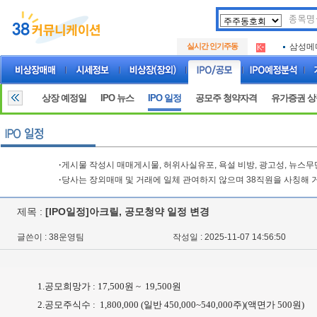
아크로
.
실시간 인기주동
삼성메
.
아하
.
아크로
.
삼성메
.
상장 예정일
IPO 뉴스
IPO 일정
공모주 청약자격
유가증권 
아하
.
·
게시물 작성시 매매게시물, 허위사실유포, 욕설 비방, 광고성, 뉴스
·
당사는 장외매매 및 거래에 일체 관여하지 않으며 38직원을 사칭해 
제목 :
[IPO일정]아크릴, 공모청약 일정 변경
글쓴이 : 38운영팀
작성일 : 2025-11-07 14:56:50
1.공모희망가 : 17,500원 ~ 19,500원
2.공모주식수 : 1,800,000 (일반 450,000~540,000주)(액면가 500원)