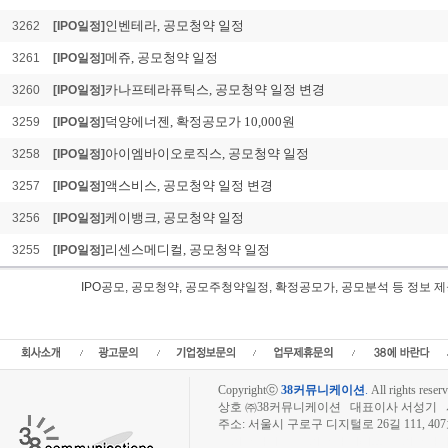
인벤테라, 공모청약 일정
3262
[IPO일정]
메쥬, 공모청약 일정
3261
[IPO일정]
카나프테라퓨틱스, 공모청약 일정 변경
3260
[IPO일정]
덕양에너젠, 확정공모가 10,000원
3259
[IPO일정]
아이엠바이오로직스, 공모청약 일정
3258
[IPO일정]
액스비스, 공모청약 일정 변경
3257
[IPO일정]
케이뱅크, 공모청약 일정
3256
[IPO일정]
리센스메디컬, 공모청약 일정
3255
[IPO일정]
IPO공모, 공모청약, 공모주청약일정, 확정공모가, 공모분석 등 정
아크릴 IPO공모, 아크릴 공모일정,신규상장,IPO,아크릴 공모청약일정, 청구종목,
모주청약일정, 아크릴 공모가, 청약경쟁률,아크릴주식수,아크릴 확정공모가,공모금
Copyrightⓒ
38커뮤니케이션
.
All rights reserv
상호 ㈜38커뮤니케이션 대표이사 서성기 사업자
주소: 서울시 구로구 디지털로 26길 111, 40
장외주식시장, 장외주식 시세표, 장외주식매매