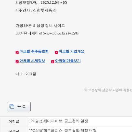
3.공모청약일 :
2025.12.04 ~ 05
4.주간사 : 신한투자증권
가장 빠른 비상장 정보 사이트
38커뮤니케이션(www.38.co.kr) 뉴스팀
아크릴 주주동호회
아크릴 기업개요
아크릴 시세정보
아크릴 매물보기
테그 :
아크릴
※ 토론방의 글은 네티즌이 작성
세미파이브, 공모청약 일정
[IPO일정]
이전글
쿼드메디슨, 공모청약 일정 변경
[IPO일정]
다음글