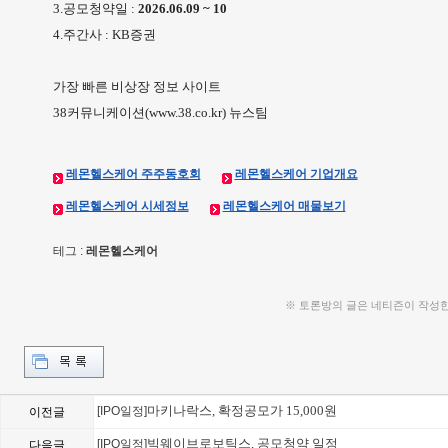
3.공모청약일 :
2026.06.09 ~ 10
4.주간사 : KB증권
가장 빠른 비상장 정보 사이트
38커뮤니케이션(www.38.co.kr) 뉴스팀
레몬헬스케어 주주동호회
레몬헬스케어 기업개요
레몬헬스케어 시세정보
레몬헬스케어 매물보기
테그 :
레몬헬스케어
※ 토론방의 글은 네티즌이 작성
마키나락스, 확정공모가 15,000원
[IPO일정]
이전글
빅웨이브로보틱스, 공모청약 일정
[IPO일정]
다음글