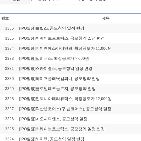
레몬헬스케어, 공모청약 일
Loading Time [ 0.02 Sec ] 
번호
제목
브릴스, 공모청약 일정 변경
3336
[IPO일정]
빅웨이브로보틱스, 공모청약 일정 변경
3335
[IPO일정]
케이앤에스아이앤씨, 확정공모가 11,000원
3334
[IPO일정]
딜리셔스, 확정공모가 7,000원
3333
[IPO일정]
스카이랩스, 공모청약 일정 변경
3331
[IPO일정]
와이즈플래닛컴퍼니, 공모청약 일정
3330
[IPO일정]
글로벌테크놀로지, 공모청약 일정
3329
[IPO일정]
인제니아테라퓨틱스, 확정공모가 12,000원
3328
[IPO일정]
덕산넵코어스(구.넵코어스), 공모청약 일정
3327
[IPO일정]
네오사피엔스, 공모청약 일정
3326
[IPO일정]
빅웨이브로보틱스, 공모청약 일정 변경
3325
[IPO일정]
해치텍, 공모청약 일정 변경
3324
[IPO일정]