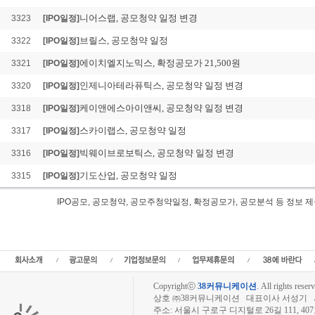
니어스랩, 공모청약 일정 변경
3323
[IPO일정]
브릴스, 공모청약 일정
3322
[IPO일정]
에이치엘지노믹스, 확정공모가 21,500원
3321
[IPO일정]
인제니아테라퓨틱스, 공모청약 일정 변경
3320
[IPO일정]
케이앤에스아이앤씨, 공모청약 일정 변경
3318
[IPO일정]
스카이랩스, 공모청약 일정
3317
[IPO일정]
빅웨이브로보틱스, 공모청약 일정 변경
3316
[IPO일정]
기도산업, 공모청약 일정
3315
[IPO일정]
IPO공모, 공모청약, 공모주청약일정, 확정공모가, 공모분석 등 정
레몬헬스케어 IPO공모, 레몬헬스케어 공모일정,신규상장,IPO,레몬헬스케어 공모청
몬헬스케어상장, 레몬헬스케어 공모주청약일정, 레몬헬스케어 공모가, 청약경쟁률,
업공개,레몬헬스케어 상장예정일,공모주식수,공모주정보
Copyrightⓒ
38커뮤니케이션
.
All rights reserv
상호 ㈜38커뮤니케이션 대표이사 서성기 사업자
주소: 서울시 구로구 디지털로 26길 111, 40