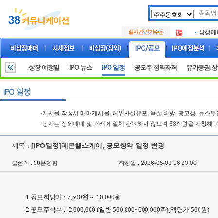
아크로
.
실시간 인기주동
삼성메
.
아하
.
아크로
.
삼성메
.
상장 예정일
IPO 뉴스
IPO 일정
공모주 청약자격
유가증권 
아하
.
·
게시물 작성시 매매게시물, 허위사실유포, 욕설 비방, 광고성, 뉴스
·
당사는 장외매매 및 거래에 일체 관여하지 않으며 38직원을 사칭해 
제목 :
[IPO일정]레몬헬스케어, 공모청약 일정 변경
글쓴이 : 38운영팀
작성일 : 2026-05-08 16:23:00
1.공모희망가 : 7,500원 ~ 10,000원
2.공모주식수 : 2,000,000 (일반 500,000~600,000주)(액면가 500원)