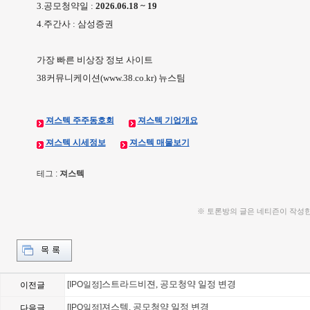
3.공모청약일 :
2026.06.18 ~ 19
4.주간사 : 삼성증권
가장 빠른 비상장 정보 사이트
38커뮤니케이션(www.38.co.kr) 뉴스팀
져스텍 주주동호회
져스텍 기업개요
져스텍 시세정보
져스텍 매물보기
테그 :
져스텍
※ 토론방의 글은 네티즌이 작성
스트라드비젼, 공모청약 일정 변경
[IPO일정]
이전글
져스텍, 공모청약 일정 변경
[IPO일정]
다음글