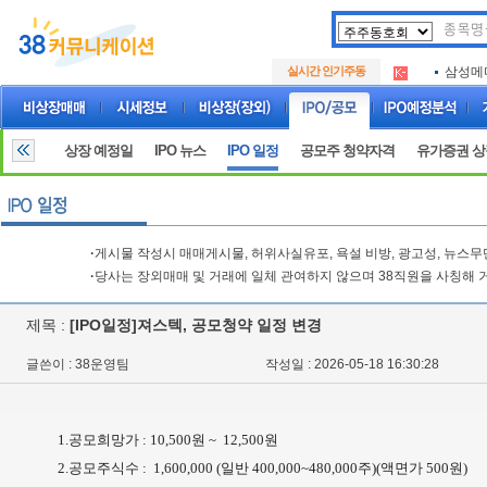
두나무
.
실시간 인기주동
삼성메
.
루켄테
.
두나무
.
삼성메
.
상장 예정일
IPO 뉴스
IPO 일정
공모주 청약자격
유가증권 
루켄테
.
·
게시물 작성시 매매게시물, 허위사실유포, 욕설 비방, 광고성, 뉴스
·
당사는 장외매매 및 거래에 일체 관여하지 않으며 38직원을 사칭해 
제목 :
[IPO일정]져스텍, 공모청약 일정 변경
글쓴이 : 38운영팀
작성일 : 2026-05-18 16:30:28
1.공모희망가 : 10,500원 ~ 12,500원
2.공모주식수 : 1,600,000 (일반 400,000~480,000주)(액면가 500원)