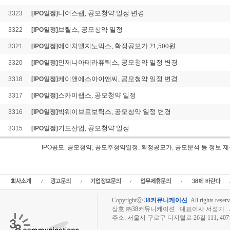
니어스랩, 공모청약 일정 변경
3323
[IPO일정]
브릴스, 공모청약 일정
3322
[IPO일정]
에이치엘지노믹스, 확정공모가 21,500원
3321
[IPO일정]
인제니아테라퓨틱스, 공모청약 일정 변경
3320
[IPO일정]
케이앤에스아이앤씨, 공모청약 일정 변경
3318
[IPO일정]
스카이랩스, 공모청약 일정
3317
[IPO일정]
빅웨이브로보틱스, 공모청약 일정 변경
3316
[IPO일정]
기도산업, 공모청약 일정
3315
[IPO일정]
IPO공모, 공모청약, 공모주청약일정, 확정공모가, 공모분석 등 정
져스텍 IPO공모, 져스텍 공모일정,신규상장,IPO,져스텍 공모청약일정, 청구종목,
모주청약일정, 져스텍 공모가, 청약경쟁률,져스텍주식수,져스텍 확정공모가,공모금
Copyrightⓒ
38커뮤니케이션
.
All rights reserv
상호 ㈜38커뮤니케이션 대표이사 서성기 사업자
주소: 서울시 구로구 디지털로 26길 111, 40
장외주식시장, 장외주식 시세표, 장외주식매매