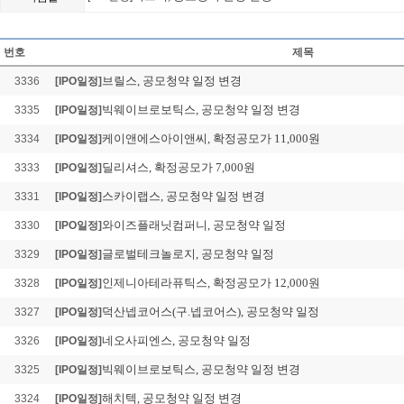
져스텍, 공모청약 일정
Loading Time [ 0.02 Sec ] 
번호
제목
브릴스, 공모청약 일정 변경
3336
[IPO일정]
빅웨이브로보틱스, 공모청약 일정 변경
3335
[IPO일정]
케이앤에스아이앤씨, 확정공모가 11,000원
3334
[IPO일정]
딜리셔스, 확정공모가 7,000원
3333
[IPO일정]
스카이랩스, 공모청약 일정 변경
3331
[IPO일정]
와이즈플래닛컴퍼니, 공모청약 일정
3330
[IPO일정]
글로벌테크놀로지, 공모청약 일정
3329
[IPO일정]
인제니아테라퓨틱스, 확정공모가 12,000원
3328
[IPO일정]
덕산넵코어스(구.넵코어스), 공모청약 일정
3327
[IPO일정]
네오사피엔스, 공모청약 일정
3326
[IPO일정]
빅웨이브로보틱스, 공모청약 일정 변경
3325
[IPO일정]
해치텍, 공모청약 일정 변경
3324
[IPO일정]