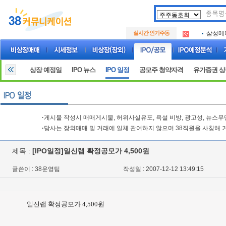
아크로
.
실시간 인기주동
삼성메
.
아하
.
아크로
.
삼성메
.
상장 예정일
IPO 뉴스
IPO 일정
공모주 청약자격
유가증권 
아하
.
·
게시물 작성시 매매게시물, 허위사실유포, 욕설 비방, 광고성, 뉴스
·
당사는 장외매매 및 거래에 일체 관여하지 않으며 38직원을 사칭해 
제목 :
[IPO일정]일신랩 확정공모가 4,500원
글쓴이 : 38운영팀
작성일 : 2007-12-12 13:49:15
일신랩 확정공모가 4,500원