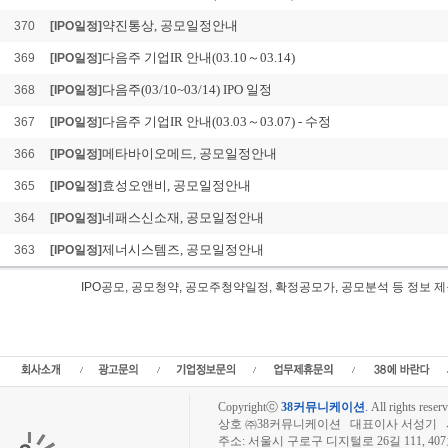
약진통상, 공모일정안내
370
[IPO일정]
다음주 기업IR 안내(03.10～03.14)
369
[IPO일정]
다음주(03/10~03/14) IPO 일정
368
[IPO일정]
다음주 기업IR 안내(03.03～03.07) - 수정
367
[IPO일정]
메타바이오메드, 공모일정안내
366
[IPO일정]
효성오앤비, 공모일정안내
365
[IPO일정]
네패스신소재, 공모일정안내
364
[IPO일정]
제너시스템즈, 공모일정안내
363
[IPO일정]
IPO공모, 공모청약, 공모주청약일정, 확정공모가, 공모분석 등 정
일신랩 확정공모가 4 IPO공모, 일신랩 확정공모가 4 공모일정,신규상장,IPO,일신랩
일정,수요예측결과,일신랩 확정공모가 4상장, 일신랩 확정공모가 4 공모주청약일정, 
수,일신랩 확정공모가 4 확정공모가,공모금액,공모분석,기업공개,일신랩 확정공모가
Copyrightⓒ
38커뮤니케이션
.
All rights reserv
상호 ㈜38커뮤니케이션 대표이사 서성기 사업자
주소: 서울시 구로구 디지털로 26길 111, 40