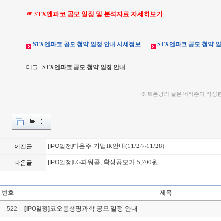
☞ STX엔파코 공모 일정 및 분석자료 자세히보기
STX엔파코 공모 청약 일정 안내 시세정보
STX엔파코 공모 청약 
테그 :
STX엔파코 공모 청약 일정 안내
※ 토론방의 글은 네티즌이 작성
다음주 기업IR안내(11/24~11/28)
[IPO일정]
이전글
LG파워콤, 확정공모가 5,700원
[IPO일정]
다음글
STX엔파코 공모 청약 일
Loading Time [ 0.02 Sec ] 
번호
제목
코오롱생명과학 공모 일정 안내
522
[IPO일정]