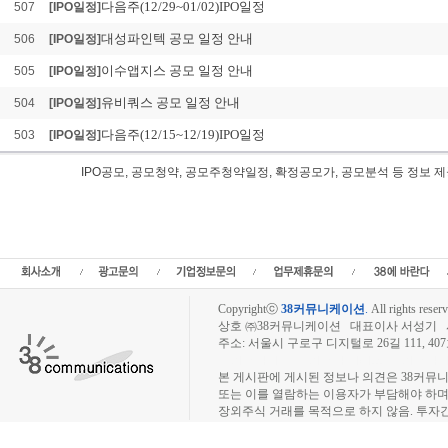
다음주(12/29~01/02)IPO일정
507
[IPO일정]
대성파인텍 공모 일정 안내
506
[IPO일정]
이수앱지스 공모 일정 안내
505
[IPO일정]
유비쿼스 공모 일정 안내
504
[IPO일정]
다음주(12/15~12/19)IPO일정
503
[IPO일정]
IPO공모, 공모청약, 공모주청약일정, 확정공모가, 공모분석 등 정
STX엔파코 공모 청약 일정 안내 IPO공모, STX엔파코 공모 청약 일정 안내 공모일정
목,승인종목,기업IR일정,수요예측일정,수요예측결과,STX엔파코 공모 청약 일정 안내상
공모 청약 일정 안내 공모가, 청약경쟁률,STX엔파코 공모 청약 일정 안내주식수,ST
개,STX엔파코 공모 청약 일정 안내 상장예정일,공모주식수,공모주정보
Copyrightⓒ
38커뮤니케이션
.
All rights reserv
상호 ㈜38커뮤니케이션 대표이사 서성기 사업자
주소: 서울시 구로구 디지털로 26길 111, 40
장외주식시장, 장외주식 시세표, 장외주식매매
본 게시판에 게시된 정보나 의견은 38커뮤
또는 이를 열람하는 이용자가 부담해야 하
장외주식 거래를 목적으로 하지 않음. 투자