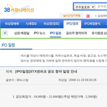
아크로
.
실시간 인기주동
삼성메
.
아하
.
아크로
.
삼성메
.
상장 예정일
IPO 뉴스
IPO 일정
공모주 청약자격
유가증권 
아하
.
·
게시물 작성시 매매게시물, 허위사실유포, 욕설 비방, 광고성, 뉴스
·
당사는 장외매매 및 거래에 일체 관여하지 않으며 38직원을 사칭해 
제목 :
[IPO일정]STX엔파코 공모 청약 일정 안내
글쓴이 : 38뉴스팀
작성일 : 2008-11-19 09:34:26
1. 공모희망가 : 18,000원 ~ 21,000원(1주당 액면가액 : 2,500원)