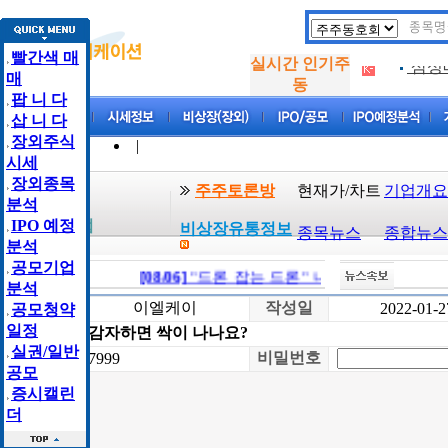
.
아크
빨간색 매
실시간 인기주
삼성
.
매
동
팝 니 다
아하
.
삽 니 다
.
아크
장외주식
|
검색종목
|
시세
삼성
.
장외종목
주주토론방
현재가/차트
기업개요
이엘케이
분석
아하
.
비상장 기업
IPO 예정
비상장유통정보
종목뉴스
종합뉴스
분석
공모기업
[08/06]
"드론 잡는 드론" 니어스랩, IPO 시동 
분석
글쓴이
이엘케이
작성일
2022-01-2
공모청약
일정
제 목
감자하면 싹이 나나요?
실권/일반
글번호
비밀번호
7999
공모
증시캘린
더