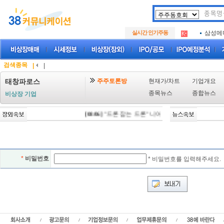
아크로
.
실시간 인기주동
삼성메
.
아하
.
아크로
.
삼성메
.
검색종목
|
|
아하
.
주주토론방
현재가/차트
기업개요
태창파로스
종목뉴스
종합뉴스
비상장 기업
[08/06]
"드론 잡는 드론" 니어스랩, IPO 시동 "2029년
*
비밀번호
* 비밀번호를 입력해주세요.