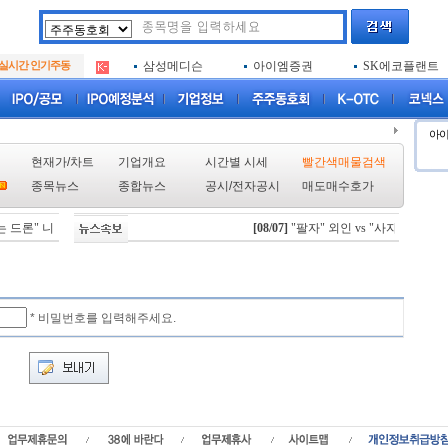
아크로스
두나무
엑소코바이오
.
실시간 인기주동
삼성메디슨
아이엠증권
SK에코플랜트
.
아하
루켄테크놀러지
플럼라인생명과
.
아크로스
두나무
엑소코바이오
.
삼성메디슨
아이엠증권
SK에코플랜트
.
아
아하
루켄테크놀러지
플럼라인생명과
.
현재가/차트
기업개요
시간별 시세
빨간색매물검색
종목뉴스
종합뉴스
공시
/
전자공시
매도매수호가
 드론" 니어스랩, IPO 시동 "2029년 방공망 체계 편입"
[08/07]
"팔자" 외인 vs "사자" 개인·기
[08/06]
스카이랩스, "카트 비피 
* 비밀번호를 입력해주세요.