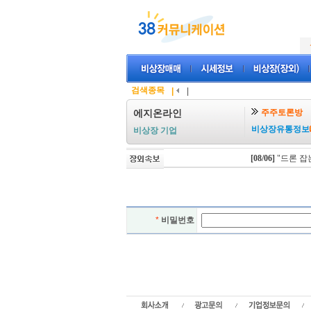
검색종목
|
|
주주토론방
에지온라인
비상장유통정보
비상장 기업
[08/06]
"드론 잡는
*
비밀번호