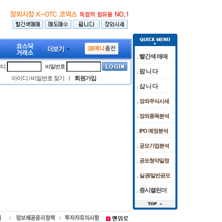
빨간색 매매
이디
비밀번호
팝 니 다
아이디
비밀번호 찾기
ㅣ
회원가입
/
삽 니 다
장외주식시세
관 공방… 코스피, 0.6% 하락 마감
프로" 미국 FDA 허가 임상 준비 박차
[08/07]
[08/05]
코스피, 외인·기관 저가 매수에 6400선 터
케이앤에스아이앤씨 공모청약 마감날 
장외종목분석
IPO 예정분석
공모기업분석
공모청약일정
실권/일반공모
증시캘린더