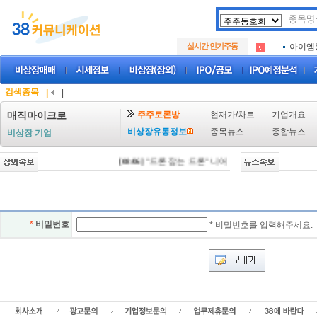
아크로
.
실시간 인기주동
아이엠
.
루켄테
.
아크로
.
아이엠
.
검색종목
|
|
루켄테
.
주주토론방
현재가/차트
기업개요
매직마이크로
비상장유통정보
종목뉴스
종합뉴스
비상장 기업
[08/06]
"드론 잡는 드론" 니어스랩, IPO 시동 "2029년
*
비밀번호
* 비밀번호를 입력해주세요.