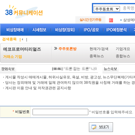
아크로
.
실시간 인기주동
삼성메
.
아하
.
아크로
.
삼성메
.
검색종목
|
|
아하
.
주주토론방
현재가/검색
기업개요
에코프로머티리얼즈
종목뉴스
종합뉴스
거래소 기업
[08/06]
"드론 잡는 드론" 니어스랩, IPO 시동 "2029
·
게시물 작성시 매매게시물, 허위사실유포, 욕설, 비방, 광고성, 뉴스무단복제(기타저작
·
당사는 장외매매 및 거래에 일체 관여하지 않으며 38직원을 사칭해 거래를 하는 경
·
게시판 이용 안내 및 저작권관련 공지사항
*
비밀번호
* 비밀번호를 입력해주세요.