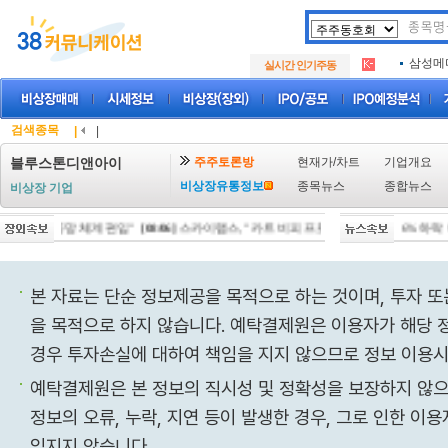
아크로
.
삼성메
.
실시간 인기주동
아하
.
아크로
.
삼성메
.
아하
.
검색종목
|
|
주주토론방
현재가/차트
기업개요
블루스톤디앤아이
비상장유통정보
종목뉴스
종합뉴스
비상장 기업
2029년 방공망 체계 편입"
[08/07]
"팔자" 외인 vs "사자" 개인·기관 공방… 코스피, 0.6% 하락 
[08/06]
스카이랩스, "카트 비피 프로" 미국 FDA 허가 임상 