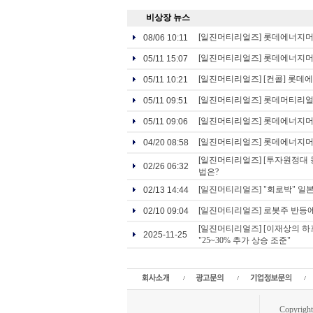
비상장 뉴스
[일진머티리얼즈]
롯데에너지머티
08/06 10:11
[일진머티리얼즈]
롯데에너지머티
05/11 15:07
[일진머티리얼즈]
[컨콜] 롯데
05/11 10:21
[일진머티리얼즈]
롯데머티리얼즈,
05/11 09:51
[일진머티리얼즈]
롯데에너지머티
05/11 09:06
[일진머티리얼즈]
롯데에너지머
04/20 08:58
[일진머티리얼즈]
[투자원정대 
02/26 06:32
법은?
[일진머티리얼즈]
"회로박" 일
02/13 14:44
[일진머티리얼즈]
로봇주 반등
02/10 09:04
[일진머티리얼즈]
[이재상의 하
2025-11-25
"25~30% 추가 상승 조준"
Copyrig