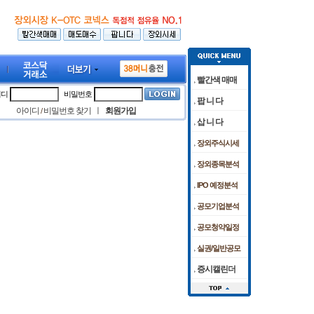
빨간색 매매
이디
비밀번호
팝 니 다
아이디
비밀번호 찾기
ㅣ
회원가입
/
삽 니 다
장외주식시세
공방… 코스피, 0.6% 하락 마감
" 미국 FDA 허가 임상 준비 박차
[08/07]
[08/05]
코스피, 외인·기관 저가 매수에 6400선 터치…
케이앤에스아이앤씨 공모청약 마감날 청약
장외종목분석
IPO 예정분석
공모기업분석
공모청약일정
실권/일반공모
증시캘린더