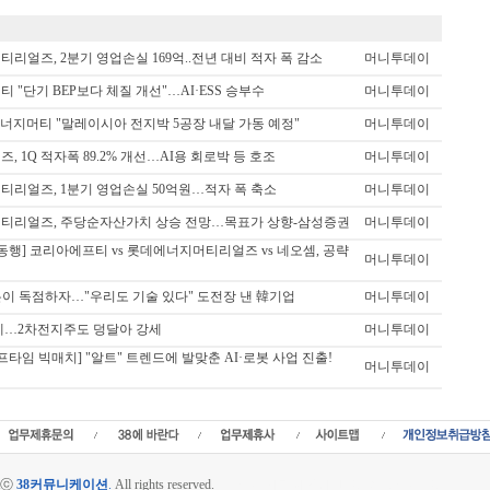
리얼즈, 2분기 영업손실 169억..전년 대비 적자 폭 감소
머니투데이
 "단기 BEP보다 체질 개선"…AI·ESS 승부수
머니투데이
에너지머티 "말레이시아 전지박 5공장 내달 가동 예정"
머니투데이
 1Q 적자폭 89.2% 개선…AI용 회로박 등 호조
머니투데이
리얼즈, 1분기 영업손실 50억원…적자 폭 축소
머니투데이
티리얼즈, 주당순자산가치 상승 전망…목표가 상향-삼성증권
머니투데이
동행] 코리아에프티 vs 롯데에너지머티리얼즈 vs 네오셈, 공략
머니투데이
본이 독점하자…"우리도 기술 있다" 도전장 낸 韓기업
머니투데이
에…2차전지주도 덩달아 강세
머니투데이
프타임 빅매치] "알트" 트렌드에 발맞춘 AI·로봇 사업 진출!
머니투데이
htⓒ
38커뮤니케이션
.
All rights reserved.
삼팔커뮤니케이션,38stock,삼팔,38