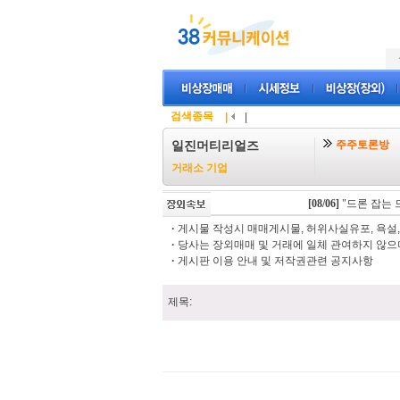
검색종목
|
|
주주토론방
일진머티리얼즈
거래소 기업
[08/06]
"드론 잡는 드
·
게시물 작성시 매매게시물, 허위사실유포, 욕설, 
·
당사는 장외매매 및 거래에 일체 관여하지 않으며
·
게시판 이용 안내 및 저작권관련 공지사항
제목: