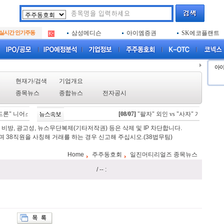
아크로스
두나무
엑소코바이오
.
실시간 인기주동
삼성메디슨
아이엠증권
SK에코플랜트
.
아하
루켄테크놀러지
플럼라인생명과
.
아크로스
두나무
엑소코바이오
.
삼성메디슨
아이엠증권
SK에코플랜트
.
아
아하
루켄테크놀러지
플럼라인생명과
.
현재가/검색
기업개요
종목뉴스
종합뉴스
전자공시
론" 니어스랩, IPO 시동 "2029년 방공망 체계 편입"
[08/07]
"팔자" 외인 vs "사자" 개인·기관 
[08/06]
스카이랩스, "카트 비피 프로
비방, 광고성, 뉴스무단복제(기타저작권) 등은 삭제 및 IP 차단합니다.
 38직원을 사칭해 거래를 하는 경우 신고해 주십시오.(38법무팀)
Home
주주동호회
일진머티리얼즈 종목뉴스
/ -- :