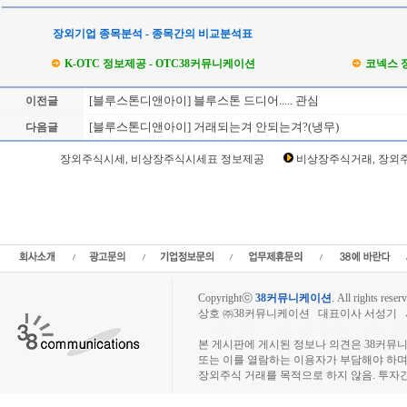
장외기업 종목분석 - 종목간의 비교분석표
K-OTC 정보제공 - OTC38커뮤니케이션
코넥스 
[블루스톤디앤아이] 블루스톤 드디어..... 관심
이전글
[블루스톤디앤아이] 거래되는겨 안되는겨?(냉무)
다음글
Loading Time [ Sec ] CI33720
장외주식시세, 비상장주식시세표 정보제공
비상장주식거래, 장외주
블루스톤디앤아이 주주토론방,블루스톤디앤아이 기업개요,블루스톤디앤아이 현재
이 관련뉴스,블루스톤디앤아이 주식,블루스톤디앤아이 기업가치,블루스톤디앤아이 
톤디앤아이 매출,블루스톤디앤아이 상장,,인투스,디아만트장외시장,비상장시장,장
주게시판,공모,소액공모,장외시황,비상장주식시세,주식차트,주가,비상장주식거래,시
콤,코넥스,제주식3시장,KONEX,KOSCOM,팍스넷,KOSDAQ,KOSPI,장외
Copyrightⓒ
38커뮤니케이션
.
All rights reserv
상호 ㈜38커뮤니케이션 대표이사 서성기 사업자
장외주식시장, 장외주식 시세표, 장외주식매매
본 게시판에 게시된 정보나 의견은 38커뮤
또는 이를 열람하는 이용자가 부담해야 하
장외주식 거래를 목적으로 하지 않음. 투자