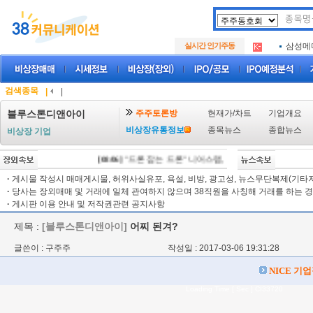
아크로
.
실시간 인기주동
삼성메
.
아하
.
아크로
.
삼성메
.
검색종목
|
|
아하
.
주주토론방
현재가/차트
기업개요
블루스톤디앤아이
비상장유통정보
종목뉴스
종합뉴스
비상장 기업
[08/06]
"드론 잡는 드론" 니어스랩, IPO 시동 "2029년 방공망
·
게시물 작성시 매매게시물, 허위사실유포, 욕설, 비방, 광고성, 뉴스무단복제(기타저작
·
당사는 장외매매 및 거래에 일체 관여하지 않으며 38직원을 사칭해 거래를 하는 경
·
게시판 이용 안내 및 저작권관련 공지사항
제목 :
[블루스톤디앤아이]
어찌 된겨?
글쓴이 : 구주주
작성일 : 2017-03-06 19:31:28
NICE 기
Loading Time [ Sec ] CI33720