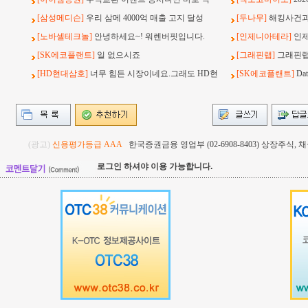
[삼성메디슨]
우리 삼메 4000억 매출 고지 달성
[두나무]
해킹사건과 
[노바셀테크놀]
안녕하세요~! 워렌버핏입니다.
[인제니아테라]
인
[SK에코플랜트]
일 없으시죠
[그래핀랩]
그래핀랩
[HD현대삼호]
너무 힘든 시장이네요.그래도 HD현
[SK에코플랜트]
Da
(광고)
신용평가등급 AAA
한국증권금융 영업부 (02-6908-8403) 상장주식
로그인 하셔야 이용 가능합니다.