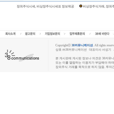
Loading Time [ Sec ] CI39670
장외주식시세, 비상장주식시세표 정보제공
비상장주식거래, 장외주
스포츠서울 주주토론방,스포츠서울 기업개요,스포츠서울 현재가,스포츠서울 주가,
츠서울 기업가치,스포츠서울 실적,스포츠서울 주당순이익,스포츠서울 매출,스포츠
즈장외시장,비상장시장,장외주식,비상장주식,소액주주,주주동호회,주주게시판,공모
트,주가,비상장주식거래,시세정보,소액주주모임,프리보드,3시장,코스콤,코넥스,제
넷,KOSDAQ,KOSPI,장외주식사이트,소액주주모임,비상장주식거래사
Copyrightⓒ
38커뮤니케이션
.
All rights reserv
상호 ㈜38커뮤니케이션 대표이사 서성기 사업자
장외주식시장, 장외주식 시세표, 장외주식매매
본 게시판에 게시된 정보나 의견은 38커뮤
또는 이를 열람하는 이용자가 부담해야 하
장외주식 거래를 목적으로 하지 않음. 투자