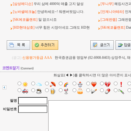
[삼성메디슨]
우리 삼메 4000억 매출 고지 달성
[두나무]
해킹사건과 
[노바셀테크놀]
안녕하세요~! 워렌버핏입니다.
[인제니아테라]
인
[SK에코플랜트]
일 없으시죠
[그래핀랩]
그래핀랩
[HD현대삼호]
너무 힘든 시장이네요.그래도 HD현
[SK에코플랜트]
Da
(광고)
신용평가등급 AAA
한국증권금융 영업부 (02-6908-8403) 상장주식
화살표(◀ ▶)를 클릭하시면 더 많은 아이콘이 표
필명
비밀번호