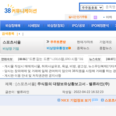
아크로
.
삼성메
.
실시간 인기주동
아하
.
아크로
.
삼성메
.
아하
.
검색종목
|
|
주주토론방
현재가/차트
기업개요
스포츠서울
비상장유통정보
종목뉴스
종합뉴스
비상장 기업
[08/06]
"드론 잡는 드론" 니어스랩, IPO 시동 "2029년 방공망 체계 편입"
[08/07]
"
[
·
게시물 작성시 매매게시물, 허위사실유포, 욕설, 비방, 광고성, 뉴스무단복제(기타저작
·
당사는 장외매매 및 거래에 일체 관여하지 않으며 38직원을 사칭해 거래를 하는 경
·
게시판 이용 안내 및 저작권관련 공지사항
제목 :
[스포츠서울]
주식등의 대량보유상황보고서 - 밸류라인(주)
글쓴이 : 밸류라인
작성일 : 2022-04-22 16:32:23
NICE 기업정보 보기
스포츠
Loading Time [ Sec ] CI39670