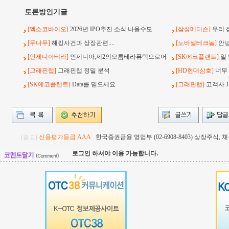
토론방인기글
[엑소코바이오]
2026년 IPO추진 소식 나올수도
[삼성메디슨]
우리 
[두나무]
해킹사건과 상장관련....
[노바셀테크놀]
안녕
[인제니아테라]
인제니아,제2의오름테라퓨텍으로머
[SK에코플랜트]
일
[그래핀랩]
그래핀랩 정밀 분석
[HD현대삼호]
너무
[SK에코플랜트]
Data를 믿으세요
[그래핀랩]
고객사 J
(광고)
신용평가등급 AAA
한국증권금융 영업부 (02-6908-8403) 상장주식
로그인 하셔야 이용 가능합니다.