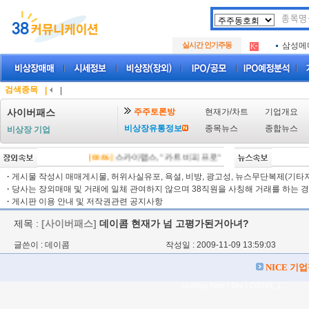
두나무
.
실시간 인기주동
삼성메
.
루켄테
.
두나무
.
삼성메
.
검색종목
|
|
루켄테
.
주주토론방
현재가/차트
기업개요
사이버패스
비상장유통정보
종목뉴스
종합뉴스
비상장 기업
[08/06]
스카이랩스, "카트 비피 프로" 미국 FDA 허가 임상 준
·
게시물 작성시 매매게시물, 허위사실유포, 욕설, 비방, 광고성, 뉴스무단복제(기타저작
·
당사는 장외매매 및 거래에 일체 관여하지 않으며 38직원을 사칭해 거래를 하는 경
·
게시판 이용 안내 및 저작권관련 공지사항
제목 :
[사이버패스]
데이콤 현재가 넘 고평가된거아녀?
글쓴이 : 데이콤
작성일 : 2009-11-09 13:59:03
NICE 기
Loading Time [ Sec ] CI0214_1