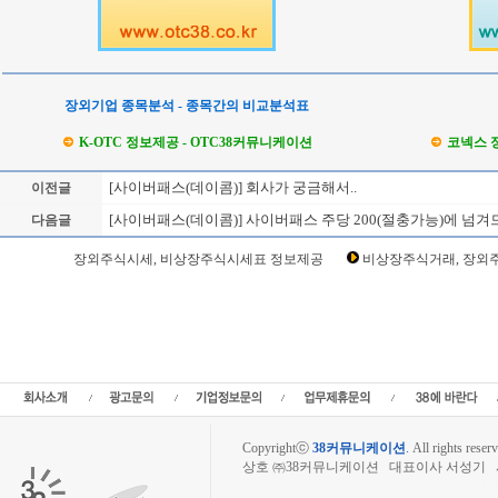
장외기업 종목분석 - 종목간의 비교분석표
K-OTC 정보제공 - OTC38커뮤니케이션
코넥스 
[사이버패스(데이콤)] 회사가 궁금해서..
이전글
[사이버패스(데이콤)] 사이버패스 주당 200(절충가능)에 넘겨
다음글
Loading Time [ Sec ] CI0214_1
장외주식시세, 비상장주식시세표 정보제공
비상장주식거래, 장외주
사이버패스(데이콤) 주주토론방,사이버패스(데이콤) 기업개요,사이버패스(데이콤) 
(데이콤) 관련뉴스,사이버패스(데이콤) 주식,사이버패스(데이콤) 기업가치,사이버패스
이익,사이버패스(데이콤) 매출,사이버패스(데이콤) 상장,,데이콤사이버패스장외시
주,주주동호회,주주게시판,공모,소액공모,장외시황,비상장주식시세,주식차트,주가
리보드,3시장,코스콤,코넥스,제주식3시장,KONEX,KOSCOM,팍스넷,KOSDAQ,K
식거래사이트
Copyrightⓒ
38커뮤니케이션
.
All rights reserv
상호 ㈜38커뮤니케이션 대표이사 서성기 사업자
장외주식시장, 장외주식 시세표, 장외주식매매