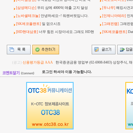
[삼성메디슨]
우리 삼메 4000억 매출 고지 달성
[두나무]
해킹사건과 
[노바셀테크놀]
안녕하세요~! 워렌버핏입니다.
[인제니아테라]
인
[SK에코플랜트]
일 없으시죠
[그래핀랩]
그래핀랩
[HD현대삼호]
너무 힘든 시장이네요.그래도 HD현
[SK에코플랜트]
Da
(광고)
신용평가등급 AAA
한국증권금융 영업부 (02-6908-8403) 상장주식
로그인 하셔야 이용 가능합니다.