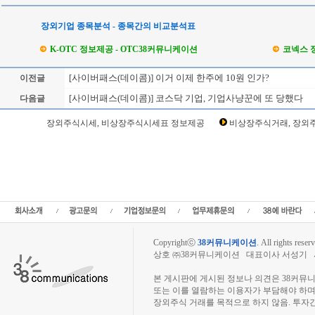
장외기업 종목분석 - 종목간의 비교분석표
K-OTC 정보제공 - OTC38커뮤니케이션
코넥스 
[사이버패스(데이콤)] 이거 이제 한주에 10원 인가?
이전글
[사이버패스(데이콤)] 코스닥 기업, 기업사냥꾼에 또 당했다
다음글
Loading Time [ Sec ] CI0214_1
장외주식시세, 비상장주식시세표 정보제공
비상장주식거래, 장외주
사이버패스(데이콤) 주주토론방,사이버패스(데이콤) 기업개요,사이버패스(데이콤) 
(데이콤) 관련뉴스,사이버패스(데이콤) 주식,사이버패스(데이콤) 기업가치,사이버패스
이익,사이버패스(데이콤) 매출,사이버패스(데이콤) 상장,,데이콤사이버패스장외시
주,주주동호회,주주게시판,공모,소액공모,장외시황,비상장주식시세,주식차트,주가
리보드,3시장,코스콤,코넥스,제주식3시장,KONEX,KOSCOM,팍스넷,KOSDAQ,K
식거래사이트
Copyrightⓒ
38커뮤니케이션
.
All rights reserv
상호 ㈜38커뮤니케이션 대표이사 서성기 사업자
장외주식시장, 장외주식 시세표, 장외주식매매
본 게시판에 게시된 정보나 의견은 38커뮤
또는 이를 열람하는 이용자가 부담해야 하
장외주식 거래를 목적으로 하지 않음. 투자