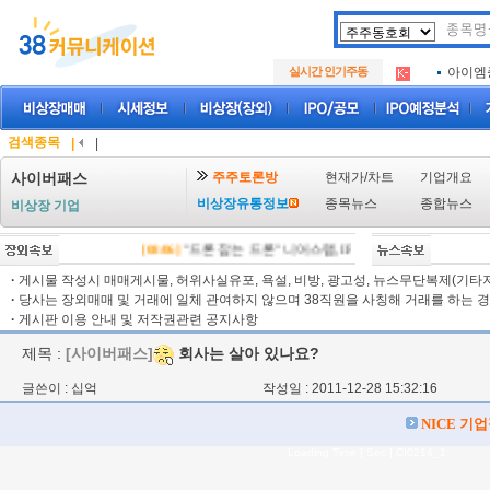
아크로
.
실시간 인기주동
아이엠
.
루켄테
.
아크로
.
아이엠
.
검색종목
|
|
루켄테
.
주주토론방
현재가/차트
기업개요
사이버패스
비상장유통정보
종목뉴스
종합뉴스
비상장 기업
[08/06]
"드론 잡는 드론" 니어스랩, IPO 시동 "2029년 방공망 
·
게시물 작성시 매매게시물, 허위사실유포, 욕설, 비방, 광고성, 뉴스무단복제(기타저작
·
당사는 장외매매 및 거래에 일체 관여하지 않으며 38직원을 사칭해 거래를 하는 경
·
게시판 이용 안내 및 저작권관련 공지사항
제목 :
[사이버패스]
회사는 살아 있나요?
글쓴이 : 십억
작성일 : 2011-12-28 15:32:16
NICE 기
Loading Time [ Sec ] CI0214_1