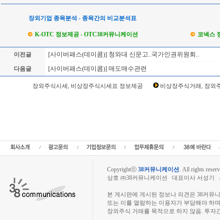
장외기업 종목분석 - 종목간의 비교분석표
K-OTC 정보제공 - OTC38커뮤니케이션
코넥스 
[사이버패스(데이콤)] 청와대 신문고..국가인권위원회..
이전글
[사이버패스(데이콤)] 매도매수관련
다음글
Loading Time [ Sec ] CI0214_1
장외주식시세, 비상장주식시세표 정보제공
비상장주식거래, 장외주
사이버패스(데이콤) 주주토론방,사이버패스(데이콤) 기업개요,사이버패스(데이콤) 
(데이콤) 관련뉴스,사이버패스(데이콤) 주식,사이버패스(데이콤) 기업가치,사이버패스
이익,사이버패스(데이콤) 매출,사이버패스(데이콤) 상장,,데이콤사이버패스장외시
주,주주동호회,주주게시판,공모,소액공모,장외시황,비상장주식시세,주식차트,주가
리보드,3시장,코스콤,코넥스,제주식3시장,KONEX,KOSCOM,팍스넷,KOSDAQ,K
식거래사이트
Copyrightⓒ
38커뮤니케이션
.
All rights reserv
상호 ㈜38커뮤니케이션 대표이사 서성기 사업자
장외주식시장, 장외주식 시세표, 장외주식매매
본 게시판에 게시된 정보나 의견은 38커뮤
또는 이를 열람하는 이용자가 부담해야 하
장외주식 거래를 목적으로 하지 않음. 투자