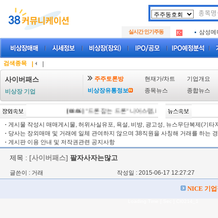
아크로
.
실시간 인기주동
삼성메
.
아하
.
아크로
.
삼성메
.
검색종목
|
|
아하
.
주주토론방
현재가/차트
기업개요
사이버패스
비상장유통정보
종목뉴스
종합뉴스
비상장 기업
[08/06]
"드론 잡는 드론" 니어스랩, IPO 시동 "2029년 방공망
·
게시물 작성시 매매게시물, 허위사실유포, 욕설, 비방, 광고성, 뉴스무단복제(기타저작
·
당사는 장외매매 및 거래에 일체 관여하지 않으며 38직원을 사칭해 거래를 하는 경
·
게시판 이용 안내 및 저작권관련 공지사항
제목 :
[사이버패스]
팔자사자는많고
글쓴이 : 거래
작성일 : 2015-06-17 12:27:27
NICE 기
Loading Time [ Sec ] CI0214_1