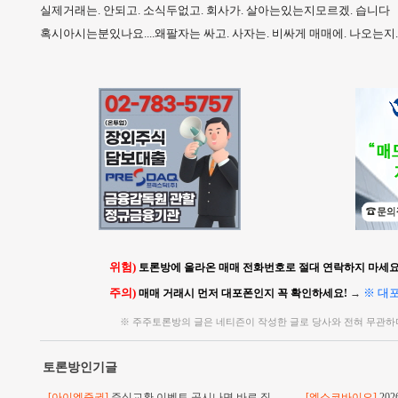
실제거래는. 안되고. 소식두없고. 회사가. 살아는있는지모르겠. 습니다
혹시아시는분있나요....왜팔자는 싸고. 사자는. 비싸게 매매에. 나오는지.. 
위험)
토론방에 올라온 매매 전화번호로 절대 연락하지 마세요!
주의)
※ 대
매매 거래시 먼저 대포폰인지 꼭 확인하세요!
→
※ 주주토론방의 글은 네티즌이 작성한 글로 당사와 전혀 무관하
토론방인기글
[아이엠증권]
주식교환 이벤트 공시나면 바로 직
[엑소코바이오]
20