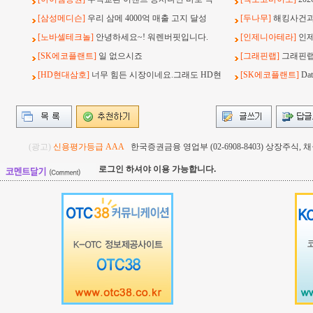
[삼성메디슨]
우리 삼메 4000억 매출 고지 달성
[두나무]
해킹사건과 
[노바셀테크놀]
안녕하세요~! 워렌버핏입니다.
[인제니아테라]
인
[SK에코플랜트]
일 없으시죠
[그래핀랩]
그래핀랩
[HD현대삼호]
너무 힘든 시장이네요.그래도 HD현
[SK에코플랜트]
Da
(광고)
신용평가등급 AAA
한국증권금융 영업부 (02-6908-8403) 상장주식
로그인 하셔야 이용 가능합니다.