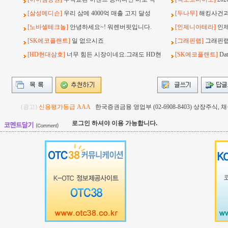
[삼성메디슨]
우리 삼메 4000억 매출 고지 달성
[두나무]
해킹사건과 
[노바셀테크놀]
안녕하세요~! 워렌버핏입니다.
[인제니아테라]
인
[SK에코플랜트]
일 없으시죠
[그래핀랩]
그래핀랩
[HD현대삼호]
너무 힘든 시장이네요.그래도 HD현
[SK에코플랜트]
Da
(광고)
신용평가등급 AAA
한국증권금융 영업부 (02-6908-8403) 상장주식
로그인 하셔야 이용 가능합니다.