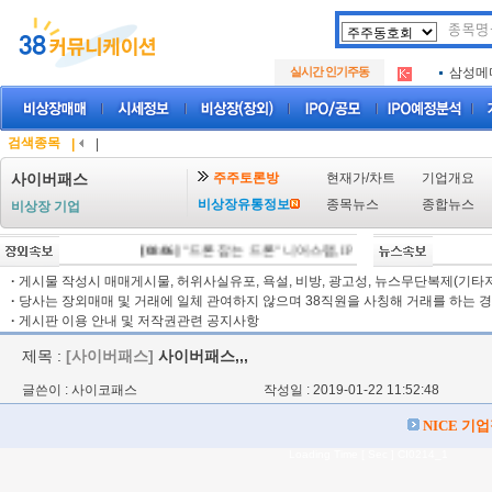
아크로
.
실시간 인기주동
삼성메
.
아하
.
아크로
.
삼성메
.
검색종목
|
|
아하
.
주주토론방
현재가/차트
기업개요
사이버패스
비상장유통정보
종목뉴스
종합뉴스
비상장 기업
[08/06]
"드론 잡는 드론" 니어스랩, IPO 시동 "2029년 방공망 
·
게시물 작성시 매매게시물, 허위사실유포, 욕설, 비방, 광고성, 뉴스무단복제(기타저작
·
당사는 장외매매 및 거래에 일체 관여하지 않으며 38직원을 사칭해 거래를 하는 경
·
게시판 이용 안내 및 저작권관련 공지사항
제목 :
[사이버패스]
사이버패스,,,
글쓴이 : 사이코패스
작성일 : 2019-01-22 11:52:48
NICE 기
Loading Time [ Sec ] CI0214_1