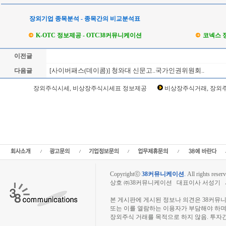
장외기업 종목분석 - 종목간의 비교분석표
K-OTC 정보제공 - OTC38커뮤니케이션
코넥스 
이전글
[사이버패스(데이콤)] 청와대 신문고..국가인권위원회..
다음글
Loading Time [ Sec ] CI0214_1
장외주식시세, 비상장주식시세표 정보제공
비상장주식거래, 장외주
사이버패스(데이콤) 주주토론방,사이버패스(데이콤) 기업개요,사이버패스(데이콤) 
(데이콤) 관련뉴스,사이버패스(데이콤) 주식,사이버패스(데이콤) 기업가치,사이버패스
이익,사이버패스(데이콤) 매출,사이버패스(데이콤) 상장,,데이콤사이버패스장외시
주,주주동호회,주주게시판,공모,소액공모,장외시황,비상장주식시세,주식차트,주가
리보드,3시장,코스콤,코넥스,제주식3시장,KONEX,KOSCOM,팍스넷,KOSDAQ,K
식거래사이트
Copyrightⓒ
38커뮤니케이션
.
All rights reserv
상호 ㈜38커뮤니케이션 대표이사 서성기 사업자
장외주식시장, 장외주식 시세표, 장외주식매매
본 게시판에 게시된 정보나 의견은 38커뮤
또는 이를 열람하는 이용자가 부담해야 하
장외주식 거래를 목적으로 하지 않음. 투자