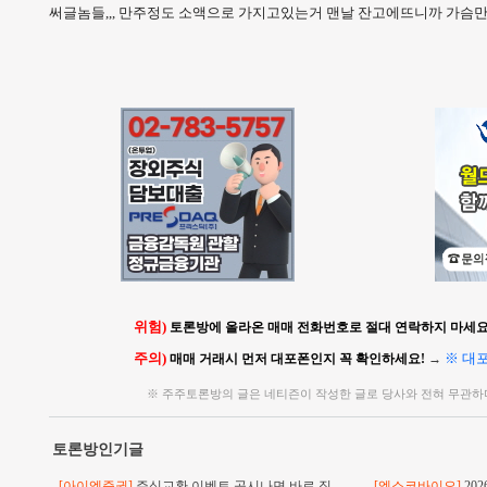
써글놈들,,, 만주정도 소액으로 가지고있는거 맨날 잔고에뜨니까 가슴
위험)
토론방에 올라온 매매 전화번호로 절대 연락하지 마세요!
주의)
※ 대
매매 거래시 먼저 대포폰인지 꼭 확인하세요!
→
※ 주주토론방의 글은 네티즌이 작성한 글로 당사와 전혀 무관하
토론방인기글
[아이엠증권]
주식교환 이벤트 공시나면 바로 직
[엑소코바이오]
20