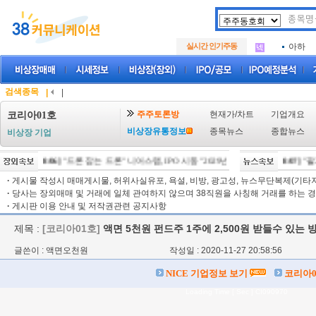
아크로
.
삼성메
.
실시간 인기주동
아하
.
아크로
.
삼성메
.
아하
.
검색종목
|
|
주주토론방
현재가/차트
기업개요
코리아01호
비상장유통정보
종목뉴스
종합뉴스
비상장 기업
[08/06]
"드론 잡는 드론" 니어스랩, IPO 시동 "2029년 방공망 체계 편입"
[08/07]
"팔자
[08/0
·
게시물 작성시 매매게시물, 허위사실유포, 욕설, 비방, 광고성, 뉴스무단복제(기타저작
·
당사는 장외매매 및 거래에 일체 관여하지 않으며 38직원을 사칭해 거래를 하는 경
·
게시판 이용 안내 및 저작권관련 공지사항
제목 :
[코리아01호]
액면 5천원 펀드주 1주에 2,500원 받들수 있는 
글쓴이 : 액면오천원
작성일 : 2020-11-27 20:58:56
NICE 기업정보 보기
코리아0
Loading Time [ Sec ] CI090970