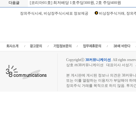
[코리아01호] 최저배당 1호주당300원, 2호 주당400원
다음글
Loading Time [ Sec ] CI090970
장외주식시세, 비상장주식시세표 정보제공
비상장주식거래, 장외주
코리아01호 주주토론방,코리아01호 기업개요,코리아01호 현재가,코리아01호 주가,
리아01호 기업가치,코리아01호 실적,코리아01호 주당순이익,코리아01호 매출,코리
사,코리아1호장외시장,비상장시장,장외주식,비상장주식,소액주주,주주동호회,주주
시세,주식차트,주가,비상장주식거래,시세정보,소액주주모임,프리보드,3시장,코스콤,코넥
스넷,KOSDAQ,KOSPI,장외주식사이트,소액주주모임,비상장주식거래사
Copyrightⓒ
38커뮤니케이션
.
All rights reserv
상호 ㈜38커뮤니케이션 대표이사 서성기 사업자
장외주식시장, 장외주식 시세표, 장외주식매매
본 게시판에 게시된 정보나 의견은 38커뮤
또는 이를 열람하는 이용자가 부담해야 하
장외주식 거래를 목적으로 하지 않음. 투자