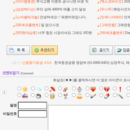
[아이엠증권]
주식교환 이벤트 공시나면 바로 직
[엑소코바이오]
20
[삼성메디슨]
우리 삼메 4000억 매출 고지 달성
[두나무]
해킹사건과 
[노바셀테크놀]
안녕하세요~! 워렌버핏입니다.
[인제니아테라]
인
[SK에코플랜트]
일 없으시죠
[그래핀랩]
그래핀랩
[HD현대삼호]
너무 힘든 시장이네요.그래도 HD현
[SK에코플랜트]
Da
(광고)
신용평가등급 AAA
한국증권금융 영업부 (02-6908-8403) 상장주식
화살표(◀ ▶)를 클릭하시면 더 많은 아이콘이 표
필명
비밀번호