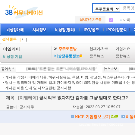
아크로
.
삼성메
.
실시간 인기주동
아하
.
아크로
.
삼성메
.
아하
.
검색종목
|
|
주주토론방
현재가/차트
기업개요
이엘케이
비상장유통정보
종목뉴스
종합뉴스
비상장 기업
[08/06]
"드론 잡는 드론" 니어스랩, IPO 시동 "2029년 방공망 체계 편입
[08/0
·
게시물 작성시 매매게시물, 허위사실유포, 욕설, 비방, 광고성, 뉴스무단복제(기타저작
·
당사는 장외매매 및 거래에 일체 관여하지 않으며 38직원을 사칭해 거래를 하는 경
·
게시판 이용 안내 및 저작권관련 공지사항
제목 :
[이엘케이]
공시의무 없다지만 감자를 그냥 맘대로 한다고?
글쓴이 : 공시의무
작성일 : 2022-03-27 10:59:07
NICE 기업정보 보기
이엘
Loading Time [ Sec ] CI900152