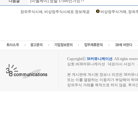
[이엘케이] 정말 1/500인가요??
다음글
Loading Time [ Sec ] CI900152
장외주식시세, 비상장주식시세표 정보제공
비상장주식거래, 장외주
이엘케이 주주토론방,이엘케이 기업개요,이엘케이 현재가,이엘케이 주가,이엘케이 관
이엘케이 실적,이엘케이 주당순이익,이엘케이 매출,이엘케이 상장,,이엘코리아,EL
소액주주,주주동호회,주주게시판,공모,소액공모,장외시황,비상장주식시세,주식차트
임,프리보드,3시장,코스콤,코넥스,제주식3시장,KONEX,KOSCOM,팍스넷,KOSDA
상장주식거래사이트,상장폐지 주식,퇴출 종
Copyrightⓒ
38커뮤니케이션
.
All rights reserv
상호 ㈜38커뮤니케이션 대표이사 서성기 사업자
장외주식시장, 장외주식 시세표, 장외주식매매
본 게시판에 게시된 정보나 의견은 38커뮤
또는 이를 열람하는 이용자가 부담해야 하
장외주식 거래를 목적으로 하지 않음. 투자