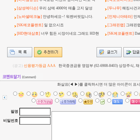
[삼성메디슨]
우리 삼메 4000억 매출 고지 달성
[두나무]
해킹사건과 
[노바셀테크놀]
안녕하세요~! 워렌버핏입니다.
[인제니아테라]
인
[SK에코플랜트]
일 없으시죠
[그래핀랩]
그래핀랩
[HD현대삼호]
너무 힘든 시장이네요.그래도 HD현
[SK에코플랜트]
Da
(광고)
신용평가등급 AAA
한국증권금융 영업부 (02-6908-8403) 상장주식
화살표(◀ ▶)를 클릭하시면 더 많은 아이콘이 표
필명
비밀번호