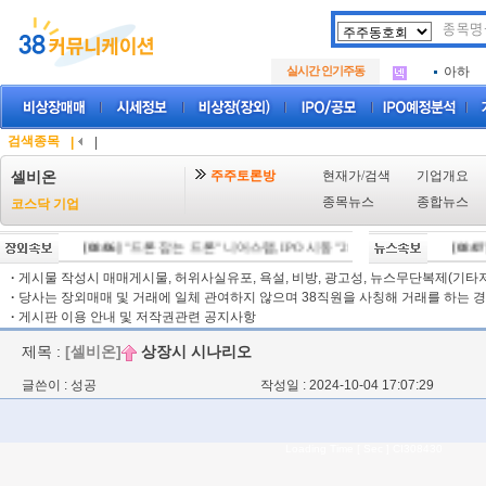
아크로
.
삼성메
.
실시간 인기주동
아하
.
아크로
.
삼성메
.
아하
.
검색종목
|
|
주주토론방
현재가/검색
기업개요
셀비온
종목뉴스
종합뉴스
코스닥 기업
[08/06]
"드론 잡는 드론" 니어스랩, IPO 시동 "2029년 방공망 체계 편입"
[08/07]
·
게시물 작성시 매매게시물, 허위사실유포, 욕설, 비방, 광고성, 뉴스무단복제(기타저작
·
당사는 장외매매 및 거래에 일체 관여하지 않으며 38직원을 사칭해 거래를 하는 경
·
게시판 이용 안내 및 저작권관련 공지사항
제목 :
[셀비온]
상장시 시나리오
글쓴이 : 성공
작성일 : 2024-10-04 17:07:29
Loading Time [ Sec ] CI308430