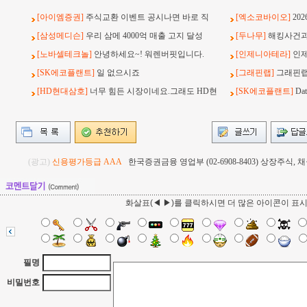
[아이엠증권]
주식교환 이벤트 공시나면 바로 직
[엑소코바이오]
20
[삼성메디슨]
우리 삼메 4000억 매출 고지 달성
[두나무]
해킹사건과 
[노바셀테크놀]
안녕하세요~! 워렌버핏입니다.
[인제니아테라]
인
[SK에코플랜트]
일 없으시죠
[그래핀랩]
그래핀랩
[HD현대삼호]
너무 힘든 시장이네요.그래도 HD현
[SK에코플랜트]
Da
(광고)
신용평가등급 AAA
한국증권금융 영업부 (02-6908-8403) 상장주식
화살표(◀ ▶)를 클릭하시면 더 많은 아이콘이 표
필명
비밀번호