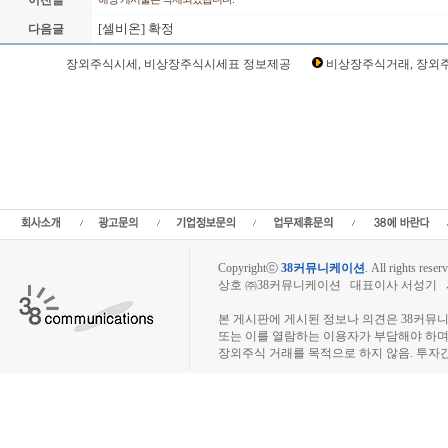
이전글
[셀비온] 확정
다음글
Loading Time [ Sec ] CI308430
장외주식시세, 비상장주식시세표 정보제공
비상장주식거래, 장외주
셀비온 주주토론방,셀비온 기업개요,셀비온 현재가,셀비온 주가,셀비온 관련뉴스,셀
비온 주당순이익,셀비온 매출,셀비온 상장,IPO공모,공모일정,공모주청약,청약일정,상
자전략,종목분석,선물옵션,해외증시,주식시세 등 증권정보,증권정보사이트,증권시세
주 분석,추천종목,이슈,종목뉴스,차트,시황전략,주식투자,증권 전문 포털사이트,재테
증시분석,주식투자정보,증권투자정보,금융정보,차트분석,증시일정,소액주주,커뮤니
식,펀드,증시전망,투자포털 사이트,재무분석,주식공모,증시일정,증권사,코스피,코스
시,아시아증시,코넥스,제주식3시장,KONEX,KOSCOM,팍스넷,KOSDAQ,KOSP
래사이트
Copyrightⓒ
38커뮤니케이션
.
All rights reserv
상호 ㈜38커뮤니케이션 대표이사 서성기 사업자
장외주식시장, 장외주식 시세표, 장외주식매매
본 게시판에 게시된 정보나 의견은 38커뮤
또는 이를 열람하는 이용자가 부담해야 하
장외주식 거래를 목적으로 하지 않음. 투자