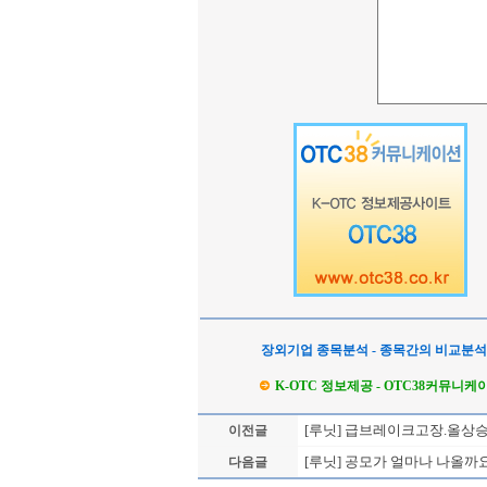
장외기업 종목분석 - 종목간의 비교분
K-OTC 정보제공 - OTC38커뮤니케
[루닛] 급브레이크고장.올상
이전글
[루닛] 공모가 얼마나 나올까
다음글