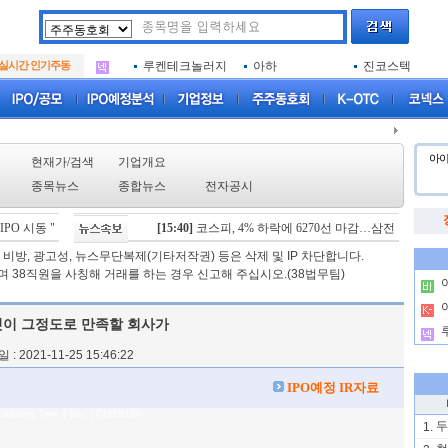
아크로스
두나무
한국증권금융
.
아이엠증권
삼성메디슨
SK에코플랜트
.
실시간 인기주동
루켄테크놀러지
아하
진코스텍
.
아크로스
두나무
한국증권금융
.
아이엠증권
삼성메디슨
SK에코플랜트
.
루켄테크놀러지
아하
진코스텍
.
아
현재가/검색
기업개요
종목뉴스
종합뉴스
전자공시
O 시동 "2029년 방공망 체계 편입"
[15:40]
코스피, 4% 하락에 6270선 마감…삼전·SK하닉 '와
[08/06]
스카이랩스, "카트 비피 프로" 미국 FDA 
비방, 광고성, 뉴스무단복제(기타저작권) 등은 삭제 및 IP 차단합니다.
 38직원을 사칭해 거래를 하는 경우 신고해 주십시오.(38법무팀)
.
.
이 그정도로 만족할 회사가
.
: 2021-11-25 15:46:22
IPO예정 IR자료
Loading Time [ Sec ] CI328130
두
1.