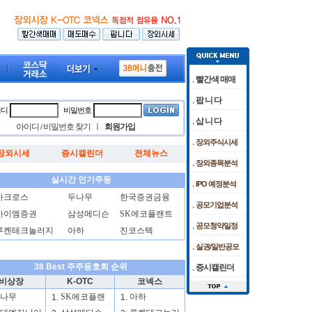
빨간색 매매
팝 니 다
이디
비밀번호
삽 니 다
아이디
비밀번호 찾기
ㅣ
회원가입
/
장외주식시세
장외시세
증시캘린더
전체뉴스
르르' 각각 6%·10%대 급락
허가 임상 준비 박차
[08/05]
케이앤에스아이앤씨 공모청약 마감날 청약경쟁률
[09:11]
코스피 약보합·코스닥은 강보합…美 증시 혼조 마감
[08/05]
"
장외종목분석
실시간 인기주동
IPO 예정분석
아크로스
두나무
한국증권금융
공모기업분석
아이엠증권
삼성메디슨
SK에코플랜트
공모청약일정
루켄테크놀러지
아하
진코스텍
실권/일반공모
38 Best 주주동호회 순위
증시캘린더
비상장
K-OTC
코넥스
나무
SK에코플랜
아하
1.
1.