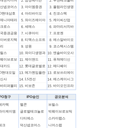
대엔지니어
삼성메디슨
루켄테크놀러
2.
2.
산넵코어스
아이엠증권
플럼라인생명
3.
3.
D현대삼호
아리바이오
진코스텍
4.
4.
제니아테라
와이즈에이아
케이씨산업
5.
5.
크로스
세메스
파마리서치바
6.
6.
국증권금융
시큐아이
프로젠
7.
7.
이버로지텍
티맥스소프트
에스알바이오
8.
8.
리
성원
코스텍시스템
9.
9.
릴스
와이디생명과
엔솔바이오사
10.
10.
웨이브로보
제이앤드
퓨쳐메디신
11.
11.
대카드
롯데글로벌로
메디쎄이
12.
12.
D현대오일
메가젠임플란
로보쓰리에이
13.
13.
신사
LS전선
에스케이시그
14.
14.
바리퍼블리
비보존
바이오인프라
15.
15.
IPO청구
IPO승인
공모분석
메카텍
멜콘
브릴스
와이케이엠
글로벌테크놀로
빅웨이브로보틱
디티에스
스카이랩스
테크
덕산넵코어스
니어스랩