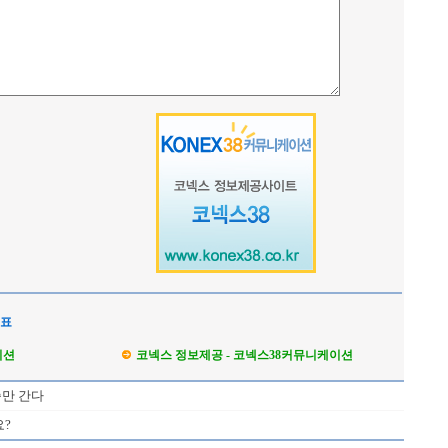
석표
이션
코넥스 정보제공 - 코넥스38커뮤니케이션
승만 간다
요?
Loading Time [ Sec ] CI328130