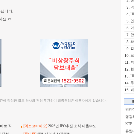
현
2.
덕
3.
아닙니다.
H
4.
까요 ㅎ
인
5.
아
6.
한
7.
싸
8.
컬
9.
브
10.
빅
11.
현
12.
H
13.
무
14.
비
15.
즌이 작성한 글로 당사와 전혀 무관하며 최종책임은 이용자에게 있습니다.
범한
영광
KTE
바로 직
[엑소코바이오]
2026년 IPO추진 소식 나올수도
유림