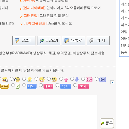
지 달성
[두나무]
해킹사건과 상장관련....
데스
입니다.
[인제니아테라]
인제니아,제2의오름테라퓨텍으로머
이노
[그래핀랩]
그래핀랩 정밀 분석
에스
래도 HD현
[SK에코플랜트]
Data를 믿으세요
넥스
아델
에버
엔키
동승
부 (02-6908-8403) 상장주식, 채권, 수익증권, 비상장주식 담보대출
를 클릭하시면 더 많은 아이콘이 표시됩니다.