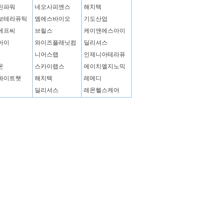
틴파워
네오사피엔스
해치텍
보테라퓨틱
엠에스바이오
기도산업
에프씨
브릴스
케이앤에스아이
아이
와이즈플래닛컴
딜리셔스
니어스랩
인제니아테라퓨
온
스카이랩스
에이치엘지노믹
화이트햇
해치텍
레메디
딜리셔스
레몬헬스케어