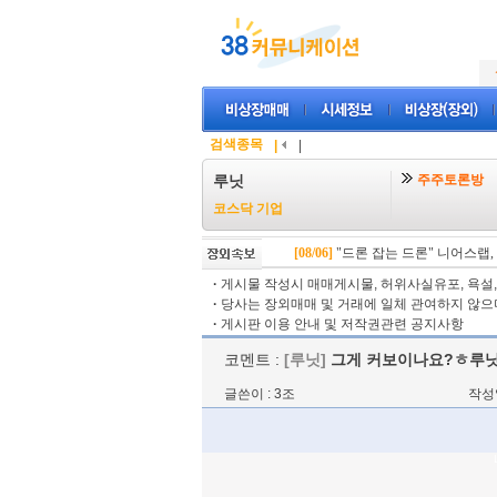
검색종목
|
|
주주토론방
루닛
코스닥 기업
[08/06]
"드론 잡는 드론" 니어스랩, IP
·
게시물 작성시 매매게시물, 허위사실유포, 욕설, 
·
당사는 장외매매 및 거래에 일체 관여하지 않으며
·
게시판 이용 안내 및 저작권관련 공지사항
코멘트 :
[루닛]
그게 커보이나요?ㅎ루닛
글쓴이 : 3조
작성일 