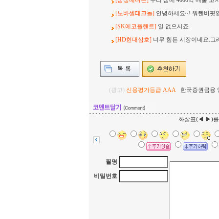
[삼성메디슨]
우리 삼메 4000억 매출 고
[노바셀테크놀]
안녕하세요~! 워렌버핏
[SK에코플랜트]
일 없으시죠
[HD현대삼호]
너무 힘든 시장이네요.그
(광고)
신용평가등급 AAA
한국증권금융 영업
화살표(◀ ▶)
필명
비밀번호