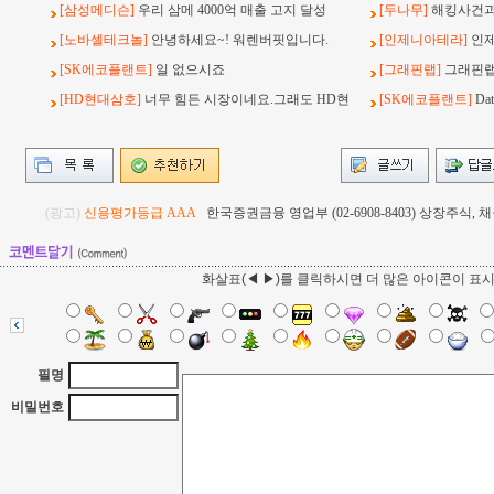
[삼성메디슨]
우리 삼메 4000억 매출 고지 달성
[두나무]
해킹사건과 
[노바셀테크놀]
안녕하세요~! 워렌버핏입니다.
[인제니아테라]
인
[SK에코플랜트]
일 없으시죠
[그래핀랩]
그래핀랩
[HD현대삼호]
너무 힘든 시장이네요.그래도 HD현
[SK에코플랜트]
Da
(광고)
신용평가등급 AAA
한국증권금융 영업부 (02-6908-8403) 상장주식
화살표(◀ ▶)를 클릭하시면 더 많은 아이콘이 표
필명
비밀번호