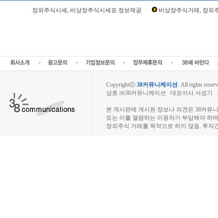
Loading Time [ Sec ] CI370190
장외주식시세, 비상장주식시세표 정보제공
비상장주식거래, 장외주
오아시스 주주토론방,오아시스 기업개요,오아시스 현재가,오아시스 주가,오아시스 관
오아시스 실적,오아시스 주당순이익,오아시스 매출,오아시스 상장,,오아시스마켓장
액주주,주주동호회,주주게시판,공모,소액공모,장외시황,비상장주식시세,주식차트,
임,프리보드,3시장,코스콤,코넥스,제주식3시장,KONEX,KOSCOM,팍스넷,KOSDA
상장주식거래사이트
Copyrightⓒ
38커뮤니케이션
.
All rights reserv
상호 ㈜38커뮤니케이션 대표이사 서성기 사업자
장외주식시장, 장외주식 시세표, 장외주식매매
본 게시판에 게시된 정보나 의견은 38커뮤
또는 이를 열람하는 이용자가 부담해야 하
장외주식 거래를 목적으로 하지 않음. 투자