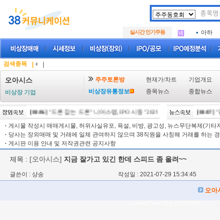
아크로
.
삼성메
.
실시간 인기주동
아하
.
아크로
.
삼성메
.
아하
.
검색종목
|
|
주주토론방
현재가/차트
기업개요
오아시스
비상장유통정보
종목뉴스
종합뉴스
비상장 기업
[08/06]
"드론 잡는 드론" 니어스랩, IPO 시동 "2029년 방공망 체계 편입"
[08/07]
"팔
[08
·
게시물 작성시 매매게시물, 허위사실유포, 욕설, 비방, 광고성, 뉴스무단복제(기타저작
·
당사는 장외매매 및 거래에 일체 관여하지 않으며 38직원을 사칭해 거래를 하는 경
·
게시판 이용 안내 및 저작권관련 공지사항
제목 :
[오아시스]
지금 잘가고 있긴 한데 스피드 좀 올려~~
글쓴이 : 샹송
작성일 : 2021-07-29 15:34:45
오아
Loading Time [ Sec ] CI370190