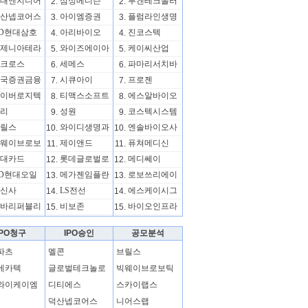
대엔지니어
삼성메디슨
루켄테크놀러
2.
2.
산넵코어스
아이엠증권
플럼라인생명
3.
3.
D현대삼호
아리바이오
진코스텍
4.
4.
제니아테라
와이즈에이아
케이씨산업
5.
5.
크로스
세메스
파마리서치바
6.
6.
국증권금융
시큐아이
프로젠
7.
7.
이버로지텍
티맥스소프트
에스알바이오
8.
8.
리
성원
코스텍시스템
9.
9.
릴스
와이디생명과
엔솔바이오사
10.
10.
웨이브로보
제이앤드
퓨쳐메디신
11.
11.
대카드
롯데글로벌로
메디쎄이
12.
12.
D현대오일
메가젠임플란
로보쓰리에이
13.
13.
신사
LS전선
에스케이시그
14.
14.
바리퍼블리
비보존
바이오인프라
15.
15.
IPO청구
IPO승인
공모분석
파츠
멜콘
브릴스
메카텍
글로벌테크놀로
빅웨이브로보틱
와이케이엠
디티에스
스카이랩스
덕산넵코어스
니어스랩