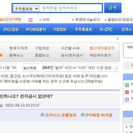
아크로스
두나무
엑소코바이오
.
삼성메디슨
아이엠증권
SK에코플랜트
.
실시간 인기주동
아하
루켄테크놀러지
플럼라인생명과
.
아크로스
두나무
엑소코바이오
.
삼성메디슨
아이엠증권
SK에코플랜트
.
아하
루켄테크놀러지
플럼라인생명과
.
아
현재가/차트
기업개요
시간별 시세
빨간색매물검색
종목뉴스
종합뉴스
공시
/
전자공시
매도매수호가
 시동 "2029년 방공망 체계 편입"
[08/07]
"팔자" 외인 vs "사자" 개인·기관 공방… 코스피, 0.6
[08/06]
스카이랩스, "카트 비피 프로" 미국 FDA 허가
비방, 광고성, 뉴스무단복제(기타저작권) 등은 삭제 및 IP 차단합니다.
 38직원을 사칭해 거래를 하는 경우 신고해 주십시오.(38법무팀)
.
.
인하나요? 전자공시 없던데?
.
: 2021-08-13 23:23:37
오아시스 유통정보
IPO예정 IR자료
Loading Time [ Sec ] CI370190
두
1.