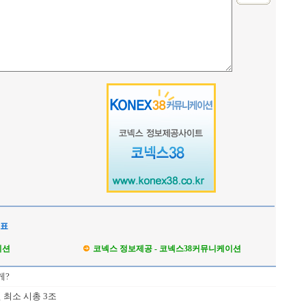
석표
이션
코넥스 정보제공 - 코넥스38커뮤니케이션
게?
 최소 시총 3조