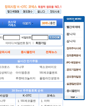
빨간색 매매
팝 니 다
이디
비밀번호
삽 니 다
아이디
비밀번호 찾기
ㅣ
회원가입
/
장외주식시세
장외시세
증시캘린더
전체뉴스
% 하락 마감
 임상 준비 박차
[08/07]
[08/05]
코스피, 외인·기관 저가 매수에 6400선 터치… 삼전닉스도 상승
케이앤에스아이앤씨 공모청약 마감날 청약경쟁률
[08/05]
"센
[08
장외종목분석
실시간 인기주동
IPO 예정분석
아크로스
두나무
엑소코바이오
공모기업분석
삼성메디슨
아이엠증권
SK에코플랜트
공모청약일정
아하
루켄테크놀러지
플럼라인생명과
실권/일반공모
38 Best 주주동호회 순위
증시캘린더
비상장
K-OTC
코넥스
나무
SK에코플랜
아하
1.
1.