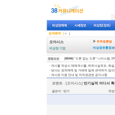
검색종목
|
|
주주토론방
오아시스
비상장유통정보
비상장 기업
[08/06]
"드론 잡는 드론" 니어스랩, IPO
·
게시물 작성시 매매게시물, 허위사실유포, 욕설, 
·
당사는 장외매매 및 거래에 일체 관여하지 않으며
·
게시판 이용 안내 및 저작권관련 공지사항
코멘트 :
[오아시스]
반기실적 어디서 확
글쓴이 : 반기
작성일 