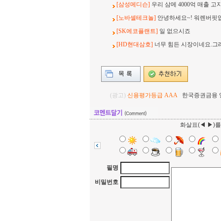
[삼성메디슨]
우리 삼메 4000억 매출 고
[노바셀테크놀]
안녕하세요~! 워렌버핏
[SK에코플랜트]
일 없으시죠
[HD현대삼호]
너무 힘든 시장이네요.그
(광고)
신용평가등급 AAA
한국증권금융 영업
화살표(◀ ▶)
필명
비밀번호