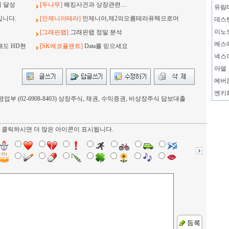
지 달성
[두나무]
해킹사건과 상장관련....
유림
입니다.
[인제니아테라]
인제니아,제2의오름테라퓨텍으로머
데스
이노
[그래핀랩]
그래핀랩 정밀 분석
에스
래도 HD현
[SK에코플랜트]
Data를 믿으세요
넥스
아델
에버
엔키
부 (02-6908-8403) 상장주식, 채권, 수익증권, 비상장주식 담보대출
를 클릭하시면 더 많은 아이콘이 표시됩니다.