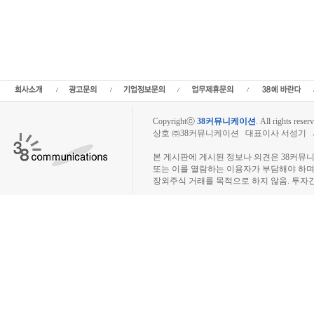
이노스페이스 주주토론방,이노스페이스 기업개요,이노스페이스 현재가,이노스페이스
스 주식,이노스페이스 기업가치,이노스페이스 실적,이노스페이스 주당순이익,이노스
종목분석,선물옵션,해외증시,주식시세 등 증권정보,증권정보사이트,증권시세,선물옵션
추천종목,이슈,종목뉴스,차트,시황전략,주식투자,증권 전문 포털사이트,재테크,부동
석,주식투자정보,증권투자정보,금융정보,차트분석,증시일정,소액주주,커뮤니티,매매,
증시전망,투자포털 사이트,재무분석,주식공모,증시일정,증권사,코스피,코스닥,나스닥
아증시,코넥스,제주식3시장,KONEX,KOSCOM,팍스넷,KOSDAQ,KOSPI,장
Copyrightⓒ
38커뮤니케이션
.
All rights reserv
상호 ㈜38커뮤니케이션 대표이사 서성기 사업자
장외주식시장, 장외주식 시세표, 장외주식매매
본 게시판에 게시된 정보나 의견은 38커뮤
또는 이를 열람하는 이용자가 부담해야 하
장외주식 거래를 목적으로 하지 않음. 투자