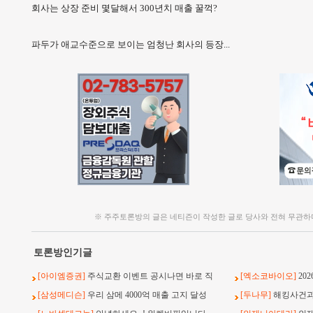
회사는 상장 준비 몇달해서 300년치 매출 꿀꺽?
파두가 애교수준으로 보이는 엄청난 회사의 등장...
※ 주주토론방의 글은 네티즌이 작성한 글로 당사와 전혀 무관하
토론방인기글
[아이엠증권]
주식교환 이벤트 공시나면 바로 직
[엑소코바이오]
20
[삼성메디슨]
우리 삼메 4000억 매출 고지 달성
[두나무]
해킹사건과 