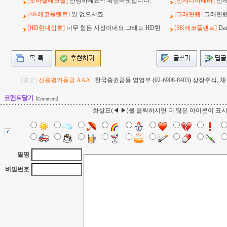
[노바셀테크놀]
안녕하세요~! 워렌버핏입니다.
[인제니아테라]
인
[SK에코플랜트]
일 없으시죠
[그래핀랩]
그래핀랩
[HD현대삼호]
너무 힘든 시장이네요.그래도 HD현
[SK에코플랜트]
Da
(광고)
신용평가등급 AAA
한국증권금융 영업부 (02-6908-8403) 상장주식
화살표(◀ ▶)를 클릭하시면 더 많은 아이콘이 표
필명
비밀번호