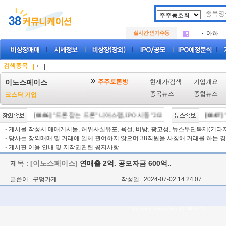
아크로
.
삼성메
.
실시간 인기주동
아하
.
아크로
.
삼성메
.
아하
.
검색종목
|
|
주주토론방
현재가/검색
기업개요
이노스페이스
종목뉴스
종합뉴스
코스닥 기업
[08/06]
"드론 잡는 드론" 니어스랩, IPO 시동 "2029년 방공망 체계 편입"
[08/07]
"
[0
·
게시물 작성시 매매게시물, 허위사실유포, 욕설, 비방, 광고성, 뉴스무단복제(기타저작
·
당사는 장외매매 및 거래에 일체 관여하지 않으며 38직원을 사칭해 거래를 하는 경
·
게시판 이용 안내 및 저작권관련 공지사항
제목 :
[이노스페이스]
연매출 2억. 공모자금 600억..
글쓴이 : 구멍가게
작성일 : 2024-07-02 14:24:07
Loading Time [ Sec ] CI462350