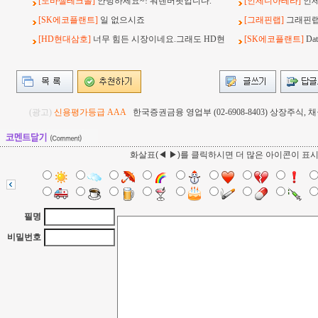
[노바셀테크놀]
안녕하세요~! 워렌버핏입니다.
[인제니아테라]
인
[SK에코플랜트]
일 없으시죠
[그래핀랩]
그래핀랩
[HD현대삼호]
너무 힘든 시장이네요.그래도 HD현
[SK에코플랜트]
Da
(광고)
신용평가등급 AAA
한국증권금융 영업부 (02-6908-8403) 상장주식
화살표(◀ ▶)를 클릭하시면 더 많은 아이콘이 표
필명
비밀번호