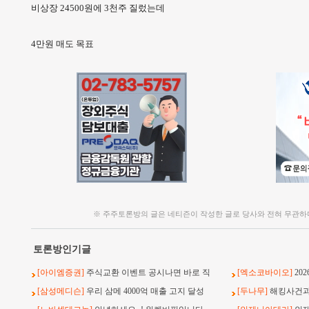
비상장 24500원에 3천주 질렀는데
4만원 매도 목표
※ 주주토론방의 글은 네티즌이 작성한 글로 당사와 전혀 무관하
토론방인기글
[아이엠증권]
주식교환 이벤트 공시나면 바로 직
[엑소코바이오]
20
[삼성메디슨]
우리 삼메 4000억 매출 고지 달성
[두나무]
해킹사건과 