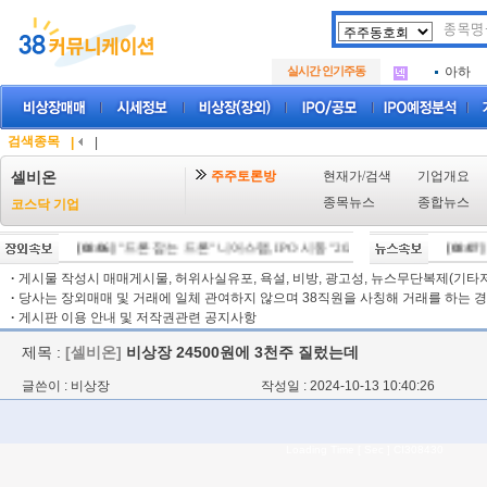
아크로
.
삼성메
.
실시간 인기주동
아하
.
아크로
.
삼성메
.
아하
.
검색종목
|
|
주주토론방
현재가/검색
기업개요
셀비온
종목뉴스
종합뉴스
코스닥 기업
[08/06]
"드론 잡는 드론" 니어스랩, IPO 시동 "2029년 방공망 체계 편입"
[08/07]
"
[
·
게시물 작성시 매매게시물, 허위사실유포, 욕설, 비방, 광고성, 뉴스무단복제(기타저작
·
당사는 장외매매 및 거래에 일체 관여하지 않으며 38직원을 사칭해 거래를 하는 경
·
게시판 이용 안내 및 저작권관련 공지사항
제목 :
[셀비온]
비상장 24500원에 3천주 질렀는데
글쓴이 : 비상장
작성일 : 2024-10-13 10:40:26
Loading Time [ Sec ] CI308430