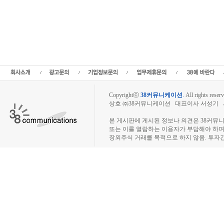
셀비온 주주토론방,셀비온 기업개요,셀비온 현재가,셀비온 주가,셀비온 관련뉴스,셀
비온 주당순이익,셀비온 매출,셀비온 상장,IPO공모,공모일정,공모주청약,청약일정,상
자전략,종목분석,선물옵션,해외증시,주식시세 등 증권정보,증권정보사이트,증권시세
주 분석,추천종목,이슈,종목뉴스,차트,시황전략,주식투자,증권 전문 포털사이트,재테
증시분석,주식투자정보,증권투자정보,금융정보,차트분석,증시일정,소액주주,커뮤니
식,펀드,증시전망,투자포털 사이트,재무분석,주식공모,증시일정,증권사,코스피,코스
시,아시아증시,코넥스,제주식3시장,KONEX,KOSCOM,팍스넷,KOSDAQ,KOSP
래사이트
Copyrightⓒ
38커뮤니케이션
.
All rights reserv
상호 ㈜38커뮤니케이션 대표이사 서성기 사업자
장외주식시장, 장외주식 시세표, 장외주식매매
본 게시판에 게시된 정보나 의견은 38커뮤
또는 이를 열람하는 이용자가 부담해야 하
장외주식 거래를 목적으로 하지 않음. 투자