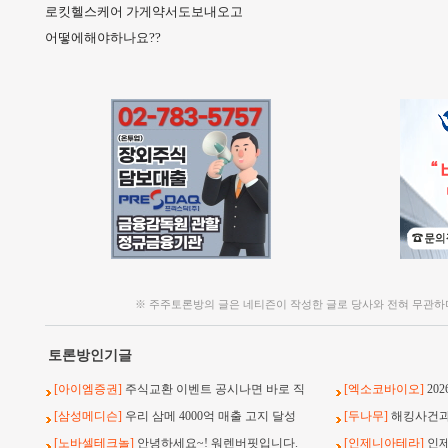
로킷헬스케어 가게약서도보내오고
어떻에해야하나요??
※ 주주토론방의 글은 네티즌이 작성한 글로 당사와 전혀 무관하
토론방인기글
[아이엠증권]
주식교환 이벤트 공시나면 바로 직
[엑소코바이오]
20
[삼성메디슨]
우리 삼메 4000억 매출 고지 달성
[두나무]
해킹사건과 
[노바셀테크놀]
안녕하세요~! 워렌버핏입니다.
[인제니아테라]
인