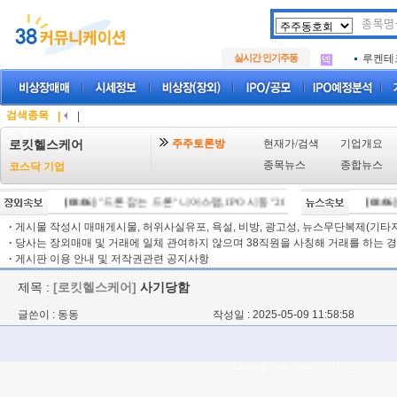
아크로
.
아이엠
.
실시간 인기주동
루켄테
.
아크로
.
아이엠
.
루켄테
.
검색종목
|
|
주주토론방
현재가/검색
기업개요
로킷헬스케어
종목뉴스
종합뉴스
코스닥 기업
[08/06]
"드론 잡는 드론" 니어스랩, IPO 시동 "2029년 방공망 체계 편입"
[08/06]
·
게시물 작성시 매매게시물, 허위사실유포, 욕설, 비방, 광고성, 뉴스무단복제(기타저작
·
당사는 장외매매 및 거래에 일체 관여하지 않으며 38직원을 사칭해 거래를 하는 경
·
게시판 이용 안내 및 저작권관련 공지사항
제목 :
[로킷헬스케어]
사기당함
글쓴이 : 동동
작성일 : 2025-05-09 11:58:58
Loading Time [ Sec ] CI376900