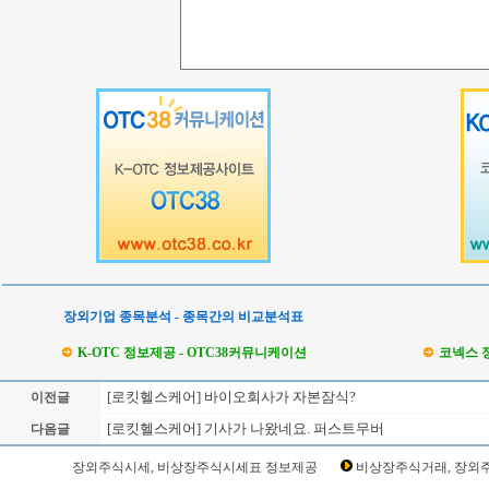
장외기업 종목분석 - 종목간의 비교분석표
K-OTC 정보제공 - OTC38커뮤니케이션
코넥스 
[로킷헬스케어] 바이오회사가 자본잠식?
이전글
[로킷헬스케어] 기사가 나왔네요. 퍼스트무버
다음글
Loading Time [ Sec ] CI376900
장외주식시세, 비상장주식시세표 정보제공
비상장주식거래, 장외주
로킷헬스케어 주주토론방,로킷헬스케어 기업개요,로킷헬스케어 현재가,로킷헬스케어