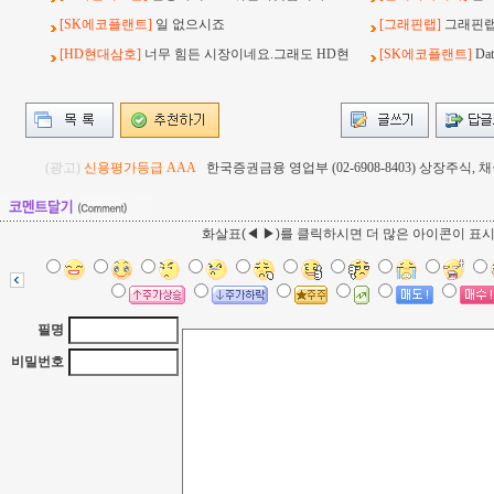
[SK에코플랜트]
일 없으시죠
[그래핀랩]
그래핀랩
[HD현대삼호]
너무 힘든 시장이네요.그래도 HD현
[SK에코플랜트]
Da
(광고)
신용평가등급 AAA
한국증권금융 영업부 (02-6908-8403) 상장주식
화살표(◀ ▶)를 클릭하시면 더 많은 아이콘이 표
필명
비밀번호