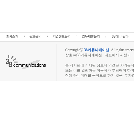
어 주식,로킷헬스케어 기업가치,로킷헬스케어 실적,로킷헬스케어 주당순이익,로킷헬
종목분석,선물옵션,해외증시,주식시세 등 증권정보,증권정보사이트,증권시세,선물옵션
추천종목,이슈,종목뉴스,차트,시황전략,주식투자,증권 전문 포털사이트,재테크,부동
석,주식투자정보,증권투자정보,금융정보,차트분석,증시일정,소액주주,커뮤니티,매매,
증시전망,투자포털 사이트,재무분석,주식공모,증시일정,증권사,코스피,코스닥,나스닥
아증시,코넥스,제주식3시장,KONEX,KOSCOM,팍스넷,KOSDAQ,KOSPI,장
Copyrightⓒ
38커뮤니케이션
.
All rights reserv
상호 ㈜38커뮤니케이션 대표이사 서성기 사업자
장외주식시장, 장외주식 시세표, 장외주식매매
본 게시판에 게시된 정보나 의견은 38커뮤
또는 이를 열람하는 이용자가 부담해야 하
장외주식 거래를 목적으로 하지 않음. 투자