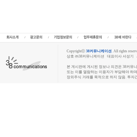
노팀 주당순이익,나노팀 매출,나노팀 상장,투자전략,종목분석,선물옵션,해외증시,주
세,선물옵션,주가정보,종목토론,전문가,테마주 분석,추천종목,이슈,종목뉴스,차트,
테크,부동산,창업,카페,주식칼럼,증시브리핑,증시분석,주식투자정보,증권투자정보,
니티,매매,주식거래,온라인증권,종목추전 주식,펀드,증시전망,투자포털 사이트,재무
닥,나스닥,거래소,주가지수,미국증시,일본증시,아시아증시,코넥스,제주식3시장,KONEX,
외주식사이트,소액주주모임,비상장주식거래사
Copyrightⓒ
38커뮤니케이션
.
All rights reserv
상호 ㈜38커뮤니케이션 대표이사 서성기 사업자
장외주식시장, 장외주식 시세표, 장외주식매매
본 게시판에 게시된 정보나 의견은 38커뮤
또는 이를 열람하는 이용자가 부담해야 하
장외주식 거래를 목적으로 하지 않음. 투자