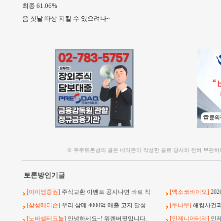
최종 61.06%
음 첫날 따상 지킬 수 있으려나~
※ 주주토론방의 글은 네티즌이 작성한 글로 당사와 전혀 무관하
토론방인기글
[아이엠증권]
주식교환 이벤트 공시나면 바로 직
[엑소코바이오]
20
[삼성메디슨]
우리 삼메 4000억 매출 고지 달성
[두나무]
해킹사건과 
[노바셀테크놀]
안녕하세요~! 워렌버핏입니다.
[인제니아테라]
인