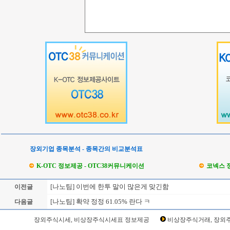
장외기업 종목분석 - 종목간의 비교분석표
K-OTC 정보제공 - OTC38커뮤니케이션
코넥스 
[나노팀] 이번에 한투 말이 많은게 맞긴함
이전글
[나노팀] 확약 정정 61.05% 란다 ㅋ
다음글
Loading Time [ Sec ] CI417010
장외주식시세, 비상장주식시세표 정보제공
비상장주식거래, 장외주
나노팀 주주토론방,나노팀 기업개요,나노팀 현재가,나노팀 주가,나노팀 관련뉴스,나