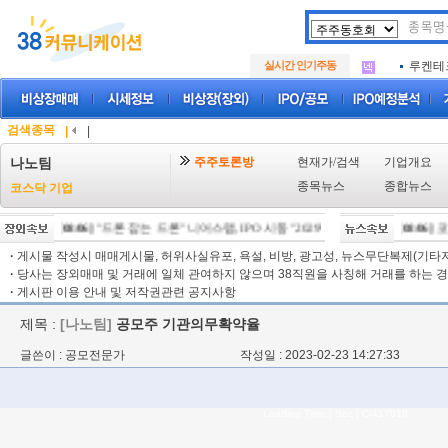
아크로
.
아이엠
.
실시간 인기주동
루켄테
.
아크로
.
아이엠
.
루켄테
.
검색종목
|
|
주주토론방
현재가/검색
기업개요
나노팀
종목뉴스
종합뉴스
코스닥 기업
[08/06]
"드론 잡는 드론" 니어스랩, IPO 시동 "2029년 방공망 체계 편입"
[08/06]
코스
[08
·
게시물 작성시 매매게시물, 허위사실유포, 욕설, 비방, 광고성, 뉴스무단복제(기타저작
·
당사는 장외매매 및 거래에 일체 관여하지 않으며 38직원을 사칭해 거래를 하는 경
·
게시판 이용 안내 및 저작권관련 공지사항
제목 :
[나노팀]
공모주 기관의무확약율
글쓴이 : 공모전문가
작성일 : 2023-02-23 14:27:33
Loading Time [ Sec ] CI417010