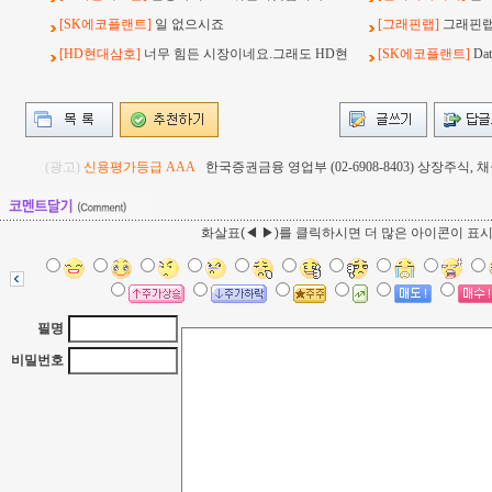
[SK에코플랜트]
일 없으시죠
[그래핀랩]
그래핀랩
[HD현대삼호]
너무 힘든 시장이네요.그래도 HD현
[SK에코플랜트]
Da
(광고)
신용평가등급 AAA
한국증권금융 영업부 (02-6908-8403) 상장주식
화살표(◀ ▶)를 클릭하시면 더 많은 아이콘이 표
필명
비밀번호