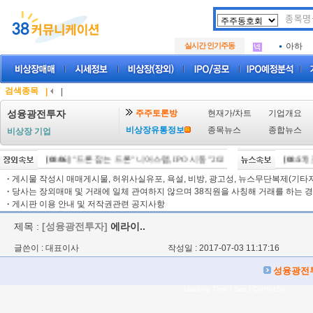
아크로
.
삼성메
.
실시간 인기주동
아하
.
아크로
.
삼성메
.
아하
.
검색종목
|
|
주주토론방
현재가/차트
기업개요
성융광전투자
비상장유통정보
종목뉴스
종합뉴스
비상장 기업
[08/06]
"드론 잡는 드론" 니어스랩, IPO 시동 "2029년 방공망 체계 편입"
[08:57]
코
[0
·
게시물 작성시 매매게시물, 허위사실유포, 욕설, 비방, 광고성, 뉴스무단복제(기타저작
·
당사는 장외매매 및 거래에 일체 관여하지 않으며 38직원을 사칭해 거래를 하는 경
·
게시판 이용 안내 및 저작권관련 공지사항
제목 :
[성융광전투자]
에라이..
글쓴이 : 대표이사
작성일 : 2017-07-03 11:17:16
성융광전
Loading Time [ Sec ] CI900150