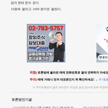
업자 한테 문자 온다
16원에 팔라고..1600 원이면 팔란다..
위험)
토론방에 올라온 매매 전화번호로 절대 연락하지 마세요!
주의)
※ 대
매매 거래시 먼저 대포폰인지 꼭 확인하세요!
→
※ 주주토론방의 글은 네티즌이 작성한 글로 당사와 전혀 무관하
토론방인기글
[아이엠증권]
주식교환 이벤트 공시나면 바로 직
[엑소코바이오]
20