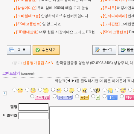
[삼성메디슨]
우리 삼메 4000억 매출 고지 달성
[두나무]
해킹사건과 
[노바셀테크놀]
안녕하세요~! 워렌버핏입니다.
[인제니아테라]
인
[SK에코플랜트]
일 없으시죠
[그래핀랩]
그래핀랩
[HD현대삼호]
너무 힘든 시장이네요.그래도 HD현
[SK에코플랜트]
Da
(광고)
신용평가등급 AAA
한국증권금융 영업부 (02-6908-8403) 상장주식
화살표(◀ ▶)를 클릭하시면 더 많은 아이콘이 표
필명
비밀번호