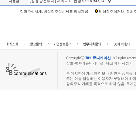
[성융광전투자] 계좌대체 현황 05/16 943,142 주
다음글
Loading Time [ Sec ] CI900150
장외주식시세, 비상장주식시세표 정보제공
비상장주식거래, 장외주
성융광전투자 주주토론방,성융광전투자 기업개요,성융광전투자 현재가,성융광전투자
자 주식,성융광전투자 기업가치,성융광전투자 실적,성융광전투자 주당순이익,성융광
투자유한공사장외시장,비상장시장,장외주식,비상장주식,소액주주,주주동호회,주주게
시세,주식차트,주가,비상장주식거래,시세정보,소액주주모임,프리보드,3시장,코스콤,코넥
스넷,KOSDAQ,KOSPI,장외주식사이트,소액주주모임,비상장주식거래사
Copyrightⓒ
38커뮤니케이션
.
All rights reserv
상호 ㈜38커뮤니케이션 대표이사 서성기 사업자
장외주식시장, 장외주식 시세표, 장외주식매매
본 게시판에 게시된 정보나 의견은 38커뮤
또는 이를 열람하는 이용자가 부담해야 하
장외주식 거래를 목적으로 하지 않음. 투자