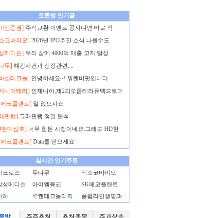
토론방 인기글
아이엠증권]
주식교환 이벤트 공시나면 바로 직
엑소코바이오]
2026년 IPO추진 소식 나올수도
삼성메디슨]
우리 삼메 4000억 매출 고지 달성
나무]
해킹사건과 상장관련....
노바셀테크놀]
안녕하세요~! 워렌버핏입니다.
인제니아테라]
인제니아,제2의오름테라퓨텍으로머
K에코플랜트]
일 없으시죠
래핀랩]
그래핀랩 정밀 분석
D현대삼호]
너무 힘든 시장이네요.그래도 HD현
K에코플랜트]
Data를 믿으세요
실시간 인기주동
아크로스
두나무
엑소코바이오
삼성메디슨
아이엠증권
SK에코플랜트
아하
루켄테크놀러지
플럼라인생명과