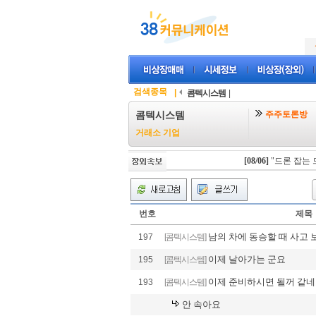
검색종목
|
콤텍시스템
|
주주토론방
콤텍시스템
거래소 기업
[08/06]
"드론 잡는 드론
번호
제목
남의 차에 동승할 때 사고 
197
[콤텍시스템]
이제 날아가는 군요
195
[콤텍시스템]
이제 준비하시면 될꺼 같
193
[콤텍시스템]
안 속아요