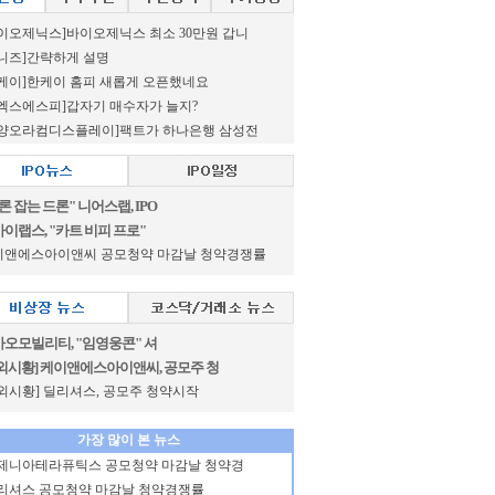
이오제닉스]바이오제닉스 최소 30만원 갑니
니즈]간략하게 설명
케이]한케이 홈피 새롭게 오픈했네요
엑스에스피]갑자기 매수자가 늘지?
신양오라컴디스플레이]팩트가 하나은행 삼성전
론 잡는 드론" 니어스랩, IPO
이랩스, "카트 비피 프로"
이앤에스아이앤씨 공모청약 마감날 청약경쟁률
오모빌리티, "임영웅콘" 셔
외시황] 케이앤에스아이앤씨, 공모주 청
외시황] 딜리셔스, 공모주 청약시작
가장 많이 본 뉴스
제니아테라퓨틱스 공모청약 마감날 청약경
리셔스 공모청약 마감날 청약경쟁률