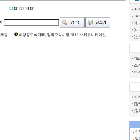
[1]
[2]
[3]
[4]
[5]
[바
[후
어
[한
[이
ng Time [ 0 Sec ] CI31820 | pern:17
보제공
비상장주식거래, 장외주식시장 NO.1 38커뮤니케이션
[
시스템 현재가,콤텍시스템 주가,콤텍시스템 관련뉴스,콤텍시스템 주식,콤텍
당순이익,콤텍시스템 매출,콤텍시스템 상장,투자전략,종목분석,선물옵션,해외
시세,선물옵션,주가정보,종목토론,전문가,테마주 분석,추천종목,이슈,종목뉴
,재테크,부동산,창업,카페,주식칼럼,증시브리핑,증시분석,주식투자정보,증권
"드
커뮤니티,매매,주식거래,온라인증권,종목추전 주식,펀드,증시전망,투자포털
스카
피,코스닥,나스닥,거래소,주가지수,미국증시,일본증시,아시아증시,코넥스,제
KOSDAQ,KOSPI,장외주식사이트,소액주주모임,비상장주식거래사이트
케
카카
[장
[장
인
딜