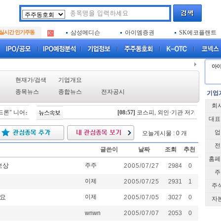
아크로스
두나무
엑소코바이오
.
실시간 인기주동
삼성메디슨
아이엠증권
SK에코플랜트
.
아하
루켄테크놀러지
플럼라인생명과
.
아크로스
두나무
엑소코바이오
.
삼성메디슨
아이엠증권
SK에코플랜트
.
아
아하
루켄테크놀러지
플럼라인생명과
.
현재가/검색
기업개요
종목뉴스
종합뉴스
전자공시
회
" 니어스랩, IPO 시동 "2029년 방공망 체계 편입"
[08:57]
코스피, 외인·기관 저가 매수에 6
[08/06]
스카이랩스, "카트 비피 프로
대표
업
오늘게시물 : 0 개
전
글쓴이
날짜
조회
추천
홈페
보상
주주
2005/07/27
2984
0
주
이제
2005/07/25
2931
1
주
네요
이제
2005/07/05
3027
0
자
wnwn
2005/07/07
2053
0