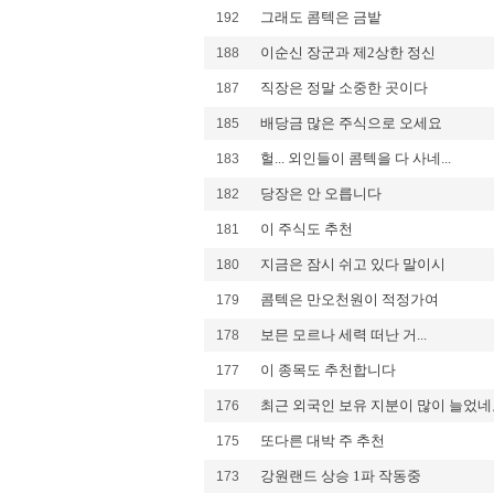
그래도 콤텍은 금밭
192
이순신 장군과 제2상한 정신
188
직장은 정말 소중한 곳이다
187
배당금 많은 주식으로 오세요
185
헐... 외인들이 콤텍을 다 사네...
183
당장은 안 오릅니다
182
이 주식도 추천
181
지금은 잠시 쉬고 있다 말이시
180
콤텍은 만오천원이 적정가여
179
보믄 모르나 세력 떠난 거...
178
이 종목도 추천합니다
177
최근 외국인 보유 지분이 많이 늘었네
176
또다른 대박 주 추천
175
강원랜드 상승 1파 작동중
173