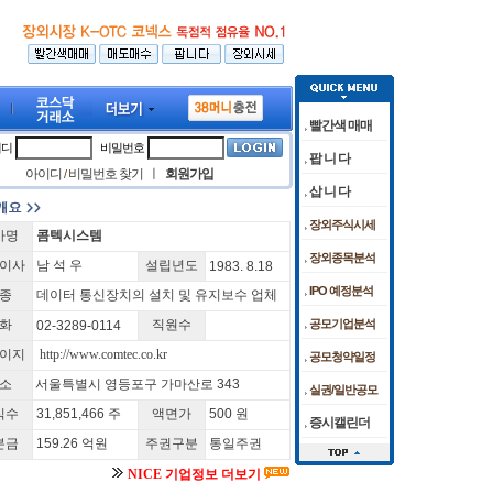
빨간색 매매
이디
비밀번호
팝 니 다
아이디
비밀번호 찾기
ㅣ
회원가입
/
삽 니 다
장외주식시세
사명
콤텍시스템
400선 터치… 삼전닉스도 상승
" 미국 FDA 허가 임상 준비 박차
[05:53]
[08/05]
폭발음에 뛴 유가…다우 사상 최고치 후 숨고르
케이앤에스아이앤씨 공모청약 마감날 청약
장외종목분석
이사
남 석 우
설립년도
1983. 8.18
IPO 예정분석
종
데이터 통신장치의 설치 및 유지보수 업체
화
직원수
공모기업분석
02-3289-0114
이지
http://www.comtec.co.kr
공모청약일정
소
서울특별시 영등포구 가마산로 343
실권/일반공모
식수
31,851,466 주
액면가
500 원
증시캘린더
본금
159.26 억원
주권구분
통일주권
NICE 기업정보 더보기