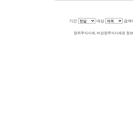
기간
대상
검색
Loadi
장외주식시세, 비상장주식시세표 정
콤텍시스템 주주토론방,콤텍시스템 기업개요,콤텍
시스템 기업가치,콤텍시스템 실적,콤텍시스템 주
증시,주식시세 등 증권정보,증권정보사이트,증권
스,차트,시황전략,주식투자,증권 전문 포털사이트
투자정보,금융정보,차트분석,증시일정,소액주주,
사이트,재무분석,주식공모,증시일정,증권사,코스
주식3시장,KONEX,KOSCOM,팍스넷,