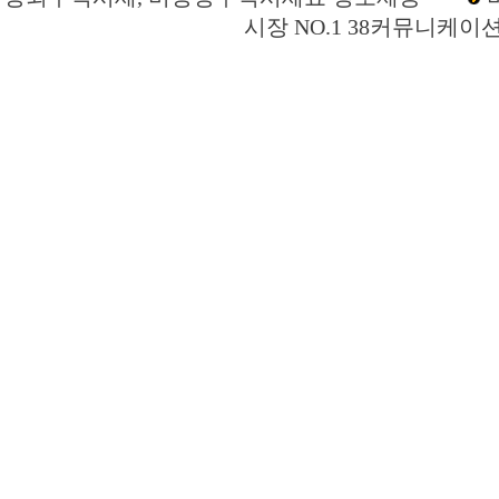
시장 NO.1 38커뮤니케이
블루스톤디앤아이 주주토론방,블루스톤디앤아이 기업개요,블루스톤디앤아이 현재
이 관련뉴스,블루스톤디앤아이 주식,블루스톤디앤아이 기업가치,블루스톤디앤아이
스톤디앤아이 매출,블루스톤디앤아이 상장,장외시장,비상장시장,장외주식,비상장주
소액공모,시황,시세정보,주식차트,주가,시세,소액주주모임,프리보드,3시장,코스콤,코넥
스넷,KOSDAQ,KOSPI,장외주식사이트,소액주주모임,비상장주식