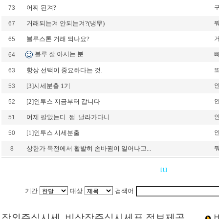
어찌 된겨?
73
거래되는겨 안되는겨?(냉무)
67
블루스톤 거래 되나요?
65
블루 잘 아시는 분
64
항상 선택이 중요하다는 것.
63
[3]시세분출 1기
53
[2]인투스 지금부터 갑니다
52
어제 팔았는디..쩝..날라가다니
51
[1]인투스 시세분출
50
상한가 목전에서 활발히 손바뀜이 일어나고...
8
[1]
기간
대상
검색어
Loading Time [ 0 Sec ] CI33720 | p
장외주식시세, 비상장주식시세표 정보제공