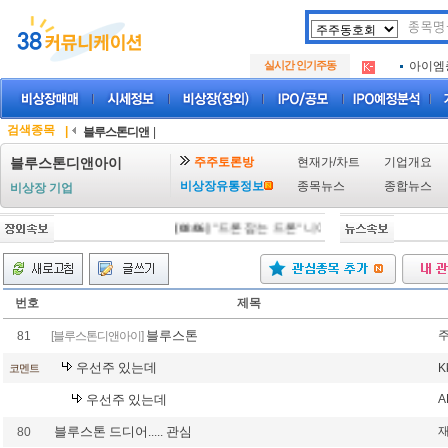
아크로
.
실시간 인기주동
아이엠
.
루켄테
.
아크로
.
아이엠
.
검색종목
|
블루스톤디앤
|
루켄테
.
주주토론방
현재가/차트
기업개요
블루스톤디앤아이
비상장유통정보
종목뉴스
종합뉴스
비상장 기업
[08/06]
"드론 잡는 드론" 니어스랩, IPO 시동 "2029
번호
제목
블루스톤
81
[블루스톤디앤아이]
우선주 있는데
K
코멘트
우선주 있는데
A
블루스톤 드디어..... 관심
80