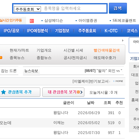
아크로스
두나무
엑소코바이오
.
실시간 인기주동
삼성메디슨
아이엠증권
SK에코플랜트
.
아하
루켄테크놀러지
플럼라인생명과
.
아크로스
두나무
엑소코바이오
.
삼성메디슨
아이엠증권
SK에코플랜트
.
아
아하
루켄테크놀러지
플럼라인생명과
.
현재가/차트
기업개요
시간별 시세
빨간색매물검색
종목뉴스
종합뉴스
공시
/
전자공시
매도매수호가
회
잡는 드론" 니어스랩, IPO 시동 "2029년 방공망 체계 편입"
[08/07]
"팔자" 외인 vs "사자" 개인
[08/06]
스카이랩스, "카트 비
대표
[이엘케이]반기보고서 (2025.06)
[이엘케이
업
전
오늘게시물 : 0 개
홈페
글쓴이
날짜
조회
추천
주
왕입니다
2026/06/29
391
0
주
라오는데
이제는
2026/05/02
519
0
자
왕입니다
2025/07/30
957
1