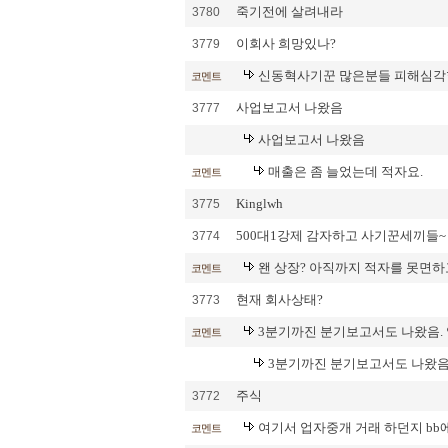
죽기전에 살려내라
3780
이회사 희망있나?
3779
신동혁사기꾼 많은분들 피해심각
코멘트
사업보고서 나왔음
3777
사업보고서 나왔음
매출은 좀 늘었는데 적자요.
코멘트
Kinglwh
3775
500대1강제 감자하고 사기꾼세끼들~
3774
왠 상장? 아직까지 적자를 못면하
코멘트
현재 회사상태?
3773
3분기까진 분기보고서도 나왔음. 
코멘트
3분기까진 분기보고서도 나왔음.
주식
3772
여기서 업자중개 거래 하던지 bb
코멘트