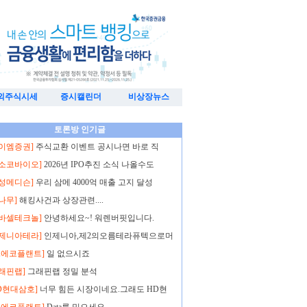
외주식시세
증시캘린더
비상장뉴스
토론방 인기글
아이엠증권]
주식교환 이벤트 공시나면 바로 직
엑소코바이오]
2026년 IPO추진 소식 나올수도
삼성메디슨]
우리 삼메 4000억 매출 고지 달성
나무]
해킹사건과 상장관련....
노바셀테크놀]
안녕하세요~! 워렌버핏입니다.
인제니아테라]
인제니아,제2의오름테라퓨텍으로머
K에코플랜트]
일 없으시죠
래핀랩]
그래핀랩 정밀 분석
D현대삼호]
너무 힘든 시장이네요.그래도 HD현