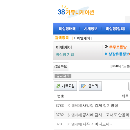
검색종목
|
이엘케이
|
주주토론방
이엘케이
비상장유통정보
비상장 기업
[08/06]
"드론 
번호
제목
사업장 강제 정지명령
3783
[이엘케이]
공시에 감사보고서도 안올
3782
[이엘케이]
자꾸 기어나오네~
3781
[이엘케이]