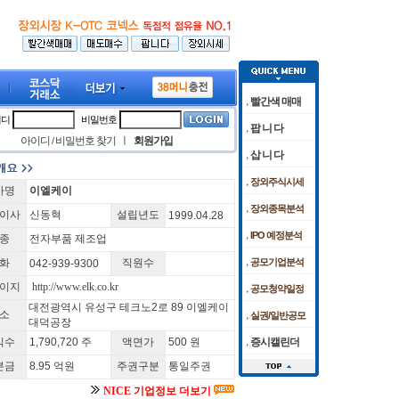
빨간색 매매
이디
비밀번호
팝 니 다
아이디
비밀번호 찾기
ㅣ
회원가입
/
삽 니 다
장외주식시세
사명
이엘케이
·기관 공방… 코스피, 0.6% 하락 마감
피 프로" 미국 FDA 허가 임상 준비 박차
[08/07]
[08/05]
코스피, 외인·기관 저가 매수에 6400선 
케이앤에스아이앤씨 공모청약 마감날
장외종목분석
이사
신동혁
설립년도
1999.04.28
]분기보고서 (2025.03)
[이엘케이]사업보고서 (2024.12)
IPO 예정분석
종
전자부품 제조업
화
직원수
공모기업분석
042-939-9300
이지
http://www.elk.co.kr
공모청약일정
대전광역시 유성구 테크노2로 89 이엘케이
소
실권/일반공모
대덕공장
식수
1,790,720 주
액면가
500 원
증시캘린더
본금
8.95 억원
주권구분
통일주권
NICE 기업정보 더보기