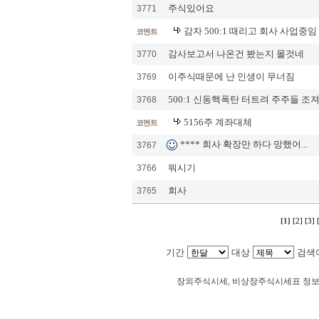
주식있어요
3771
감자 500:1 때리고 회사 사업중
코멘트
감사보고서 나온건 봤는지 몰것네
3770
이주식때문에 난 인생이 무너짐
3769
500:1 신동핵폭탄 터트려 주주들 조
3768
5156주 계좌대체
코멘트
**** 회사 확장만 하다 망했어...
3767
뭐시기
3766
회사
3765
[1]
[2]
[3]
기간
대상
검색
Loadin
장외주식시세, 비상장주식시세표 정
이엘케이 주주토론방,이엘케이 기업개요,이엘케이
치,이엘케이 실적,이엘케이 주당순이익,이엘케이
주동호회,주주게시판,공모,소액공모,시황,시세정보