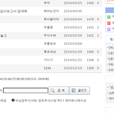
[S
부자
2024/04/25
1450
0
임 감사보고서 검색해
뭐라는건지
2024/04/30
.
회사팔아라
2024/04/04
1478
0
.
우울증
2024/03/13
1431
2
.
져놓고
주식수봐
2024/02/28
1421
2
유통정보
2024/03/06
[에
흑표세상
2024/01/29
1560
0
[로
[
거시기
2024/01/22
1346
0
[
1234
2023/12/19
1309
0
[
[4]
[5]
[6]
[7]
[8]
[9]
[10]
[11]
..[마지막]
"드
어
스카
g Time [ 0 Sec ] CI900152 | pern:17
케
보제공
비상장주식거래, 장외주식시장 NO.1 38커뮤니케이션
 현재가,이엘케이 주가,이엘케이 관련뉴스,이엘케이 주식,이엘케이 기업가
 매출,이엘케이 상장,장외시장,비상장시장,장외주식,비상장주식,소액주주,주
,주식차트,주가,시세,소액주주모임,프리보드,3시장,코스콤,코넥스,제주식3