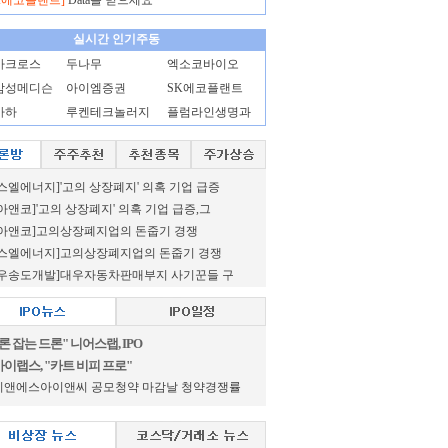
K에코플랜트]
Data를 믿으세요
실시간 인기주동
아크로스
두나무
엑소코바이오
삼성메디슨
아이엠증권
SK에코플랜트
아하
루켄테크놀러지
플럼라인생명과
스엘에너지]'고의 상장폐지' 의혹 기업 급증
아앤코]'고의 상장폐지' 의혹 기업 급증,그
로아앤코]고의상장폐지업의 돈줍기 경쟁
에스엘에너지]고의상장폐지업의 돈줍기 경쟁
대우송도개발]대우자동차판매부지 사기꾼들 구
론 잡는 드론" 니어스랩, IPO
이랩스, "카트 비피 프로"
이앤에스아이앤씨 공모청약 마감날 청약경쟁률