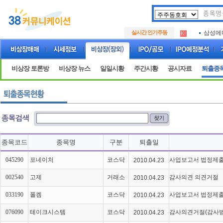
아크로
.
실시간 인기주동
삼성메
.
아하
.
아크로
.
삼성메
.
비상장 토론방
비상장 뉴스
일일시황
주간시황
공시자료
퇴출종
아하
.
종목코드
종목명
구분
퇴출일
045290
포네이처
코스닥
사업보고서 법정제
2010.04.23
002540
고제
거래소
감사의견 의견거절
2010.04.23
033190
폴켐
코스닥
사업보고서 법정제
2010.04.23
076090
테이크시스템
코스닥
감사의견거절(감사
2010.04.23