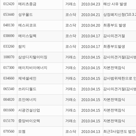
012420
메리츠종금
거래소
해산 사유 발생
2010.04.23
053440
성우몰드
코스닥
상장폐지신청('10.3.2
2010.04.21
048130
에스피코프
코스닥
최종부도 발생
2010.04.20
038690
에이스일렉
코스닥
감사의견거절
2010.04.17
033260
쌈지
코스닥
최종부도발생
2010.04.17
108070
삼성디지털이미징
거래소
감사의견거절(감사
2010.04.15
017300
에이치비이에너지
거래소
자본전액잠식
2010.04.15
034660
제넥셀세인
거래소
감사범위제한으로 인
2010.04.15
065340
쓰리디월드
거래소
감사의견거절(감사
2010.04.15
004820
조인에너지
거래소
자본전액잠식
2010.04.15
001600
서광건설산업
거래소
자본전액잠식
2010.04.15
015170
중앙바이오텍
거래소
자본전액잠식
2010.04.15
079560
모젬
코스닥
최근3사업연도 법
2010.04.13