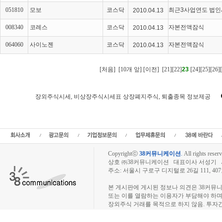
051810
모보
코스닥
최근3사업연도 법
2010.04.13
008340
코레스
코스닥
자본전액잠식
2010.04.13
064060
사이노젠
코스닥
자본전액잠식
2010.04.13
[처음]
[10개 앞]
[이전]
[21]
[22]
23
[24]
[25]
[26]
장외주식시세, 비상장주식시세표 상장폐지주식, 퇴출종목 정보제공
상장폐지 주식,퇴출종목,비상장뉴스,비상장주식,장외주식,장외시장,인터넷공모,비
외주식시장,주주동호회,비상장주식시세,장외주식시황,IPO공모주,인터넷공모주,IPO
모주청약,프리보드,3시장,IPO주
Copyrightⓒ
38커뮤니케이션
.
All rights reserv
상호 ㈜38커뮤니케이션 대표이사 서성기 사업자
주소: 서울시 구로구 디지털로 26길 111, 40
장외주식시장, 장외주식 시세표, 장외주식매매
본 게시판에 게시된 정보나 의견은 38커뮤
또는 이를 열람하는 이용자가 부담해야 하
장외주식 거래를 목적으로 하지 않음. 투자