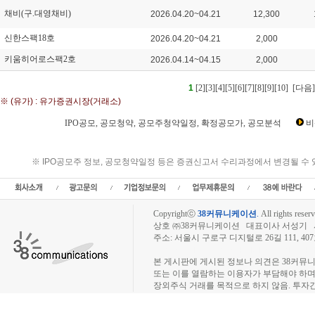
채비(구.대영채비)
2026.04.20~04.21
12,300
신한스팩18호
2026.04.20~04.21
2,000
키움히어로스팩2호
2026.04.14~04.15
2,000
1
[2]
[3]
[4]
[5]
[6]
[7]
[8]
[9]
[10]
[다음]
※ (유가) : 유가증권시장(거래소)
IPO공모, 공모청약, 공모주청약일정, 확정공모가, 공모분석
비
IPO공모, 공모청약, 공모일정, 상장, 공모주청약일정, 공모가, 청약경쟁률,주식수,
일정,수요예측일정,수요예측결과,공모청약일정,신규상장,
※ IPO공모주 정보, 공모청약일정 등은 증권신고서 수리과정에서 변경될 수
Copyrightⓒ
38커뮤니케이션
.
All rights reserv
상호 ㈜38커뮤니케이션 대표이사 서성기 사업자
주소: 서울시 구로구 디지털로 26길 111, 40
장외주식시장, 장외주식 시세표, 장외주식매매
본 게시판에 게시된 정보나 의견은 38커뮤
또는 이를 열람하는 이용자가 부담해야 하
장외주식 거래를 목적으로 하지 않음. 투자