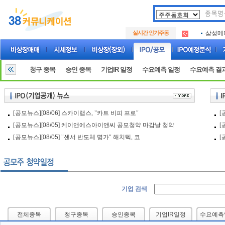
아크로
.
실시간 인기주동
삼성메
.
아하
.
아크로
.
삼성메
.
청구 종목
승인 종목
기업IR 일정
수요예측 일정
수요예측 결
아하
.
[공모뉴스]
[08/06]
스카이랩스, "카트 비피 프로"
[
[공모뉴스]
[08/05]
케이앤에스아이앤씨 공모청약 마감날 청약
[
[공모뉴스]
[08/05]
"센서 반도체 명가" 해치텍, 코
[
기업 검색
전체종목
청구종목
승인종목
기업IR일정
수요예측