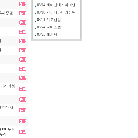
08/14 케이앤에스아이앤
08/18 인제니아테라퓨틱
K투자증권
08/21 기도산업
08/24 니어스랩
08/25 해치텍
권
권
,미래에셋
,현대차
,NH투자
증권