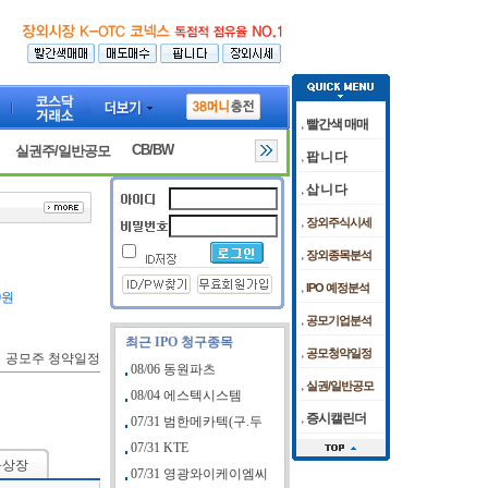
빨간색 매매
CB/BW
실권주/일반공모
팝 니 다
삽 니 다
장외주식시세
장외종목분석
IPO 예정분석
0원
공모기업분석
최근 IPO 청구종목
공모청약일정
공모주 청약일정
08/06 동원파츠
실권/일반공모
08/04 에스텍시스템
증시캘린더
07/31 범한메카텍(구.두
07/31 KTE
규상장
07/31 영광와이케이엠씨