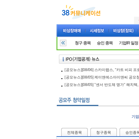
청구 종목
승인 종목
기업IR 일정
[공모뉴스]
[08/06]
스카이랩스, "카트 비피 프
[공모뉴스]
[08/05]
케이앤에스아이앤씨 공모청
[공모뉴스]
[08/05]
"센서 반도체 명가" 해치텍,
기업
전체종목
청구종목
승인종