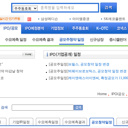
아크로스
두나무
엑소코바이오
.
실시간 인기주동
삼성메디슨
아이엠증권
SK에코플랜트
.
아하
루켄테크놀러지
플럼라인생명과
.
아크로스
두나무
엑소코바이오
.
삼성메디슨
아이엠증권
SK에코플랜트
.
수요예측 일정
수요예측 결과
공모주청약 일정
신규상장
증시캘린더
아하
루켄테크놀러지
플럼라인생명과
.
로"
[공모주일정]
브릴스, 공모청약 일정 변경
약 마감날 청약
[공모주일정]
빅웨이브로보틱스, 공모청약 일정 변경
 코
[공모주일정]
케이앤에스아이앤씨, 확정공모가 11,00
Home
IPO/공모
 검색
목
기업IR일정
수요예측일정
수요예측결과
신
공모청약일정