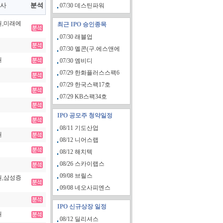
사
분석
07/30 데스틴파워
,미래에
최근 IPO 승인종목
07/30 래블업
07/30 멜콘(구.에스앤에
권
07/30 엠비디
07/29 한화플러스스팩6
07/29 한국스팩17호
07/29 KB스팩34호
IPO 공모주 청약일정
08/11 기도산업
권
08/12 니어스랩
08/12 해치텍
08/26 스카이랩스
09/08 브릴스
,삼성증
09/08 네오사피엔스
IPO 신규상장 일정
권
08/12 딜리셔스