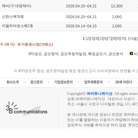
채비(구.대영채비)
2026.04.20~04.21
12,300
신한스팩18호
2026.04.20~04.21
2,000
키움히어로스팩2호
2026.04.14~04.15
2,000
1
[2]
[3]
[4]
[5]
[6]
[7]
[8]
[9]
[10]
[다음]
※ (유가) : 유가증권시장(거래소)
IPO공모, 공모청약, 공모주청약일정, 확정공모가, 공모분석
비
IPO공모, 공모청약, 공모일정, 상장, 공모주청약일정, 공모가, 청약경쟁률,주식수,
일정,수요예측일정,수요예측결과,공모청약일정,신규상장,
※ IPO공모주 정보, 공모청약일정 등은 증권신고서 수리과정에서 변경될 수
Copyrightⓒ
38커뮤니케이션
.
All rights reserv
상호 ㈜38커뮤니케이션 대표이사 서성기 사업자
주소: 서울시 구로구 디지털로 26길 111, 40
장외주식시장, 장외주식 시세표, 장외주식매매
본 게시판에 게시된 정보나 의견은 38커뮤
또는 이를 열람하는 이용자가 부담해야 하
장외주식 거래를 목적으로 하지 않음. 투자