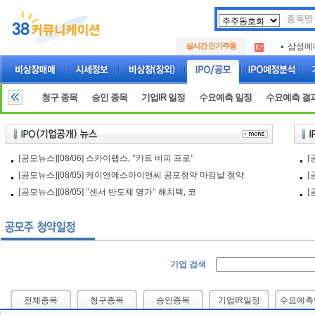
아크로
.
실시간 인기주동
삼성메
.
아하
.
아크로
.
삼성메
.
청구 종목
승인 종목
기업IR 일정
수요예측 일정
수요예측 결
아하
.
[공모뉴스]
[08/06]
스카이랩스, "카트 비피 프로"
[
[공모뉴스]
[08/05]
케이앤에스아이앤씨 공모청약 마감날 청약
[
[공모뉴스]
[08/05]
"센서 반도체 명가" 해치텍, 코
[
기업 검색
전체종목
청구종목
승인종목
기업IR일정
수요예측