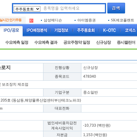
아크로스
두나무
엑소코바이오
.
실시간 인기주동
삼성메디슨
아이엠증권
SK에코플랜트
.
아하
루켄테크놀러지
플럼라인생명과
.
아크로스
두나무
엑소코바이오
.
삼성메디슨
아이엠증권
SK에코플랜트
.
수요예측 일정
수요예측 결과
공모주청약 일정
신규상장
증시캘린더
아하
루켄테크놀러지
플럼라인생명과
.
놀로지
진행상황
신규상장
종목코드
478340
및 보조장치 제조업
기업구분
중소일반
1, 205호 (동삼동,해양물류산업센터부산테크노파크)
om
대표전화
법인세비용차감전
-10,733 (백만원)
계속사업이익
자본금
1,153 (백만원)