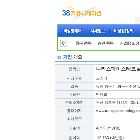
청구 종목
승인 종목
기업IR 일정
나라스페이스테크
종목명
시장구분
코스닥
업종
유인 항공기, 항공우주선 
대표자
박재필
본점소재지
부산 영도구 해양로 435-
홈페이지
www.naraspacetechnology.c
최대주주
-
매출액
4,299 (백만원)
순이익
-10,733 (백만원)