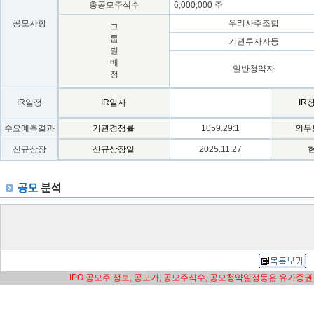
총공모주식수
6,000,000 주
공모사항
우리사주조합
그
룹
기관투자자등
별
배
일반청약자
정
IR일정
IR일자
IR
수요예측결과
기관경쟁률
1059.29:1
의무
신규상장
신규상장일
2025.11.27
IPO 공모주 정보, 공모가, 공모주식수, 공모청약일정등은 유가증