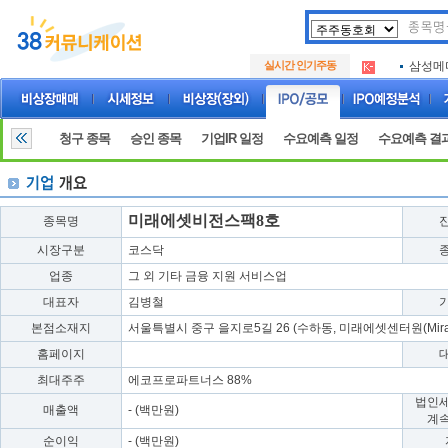
아크로
.
실시간 인기주동
삼성메
.
아하
.
아크로
.
삼성메
.
청구 종목
승인 종목
기업IR 일정
수요예측 일정
수요예측 결
아하
.
미래에셋비전스팩8호
종목명
시장구분
코스닥
업종
그 외 기타 금융 지원 서비스업
대표자
김병철
본점소재지
서울특별시 중구 을지로5길 26 (수하동, 미래에셋센터원(MiraeA
홈페이지
최대주주
에코프로파트너스 88%
법인
매출액
- (백만원)
계
순이익
- (백만원)