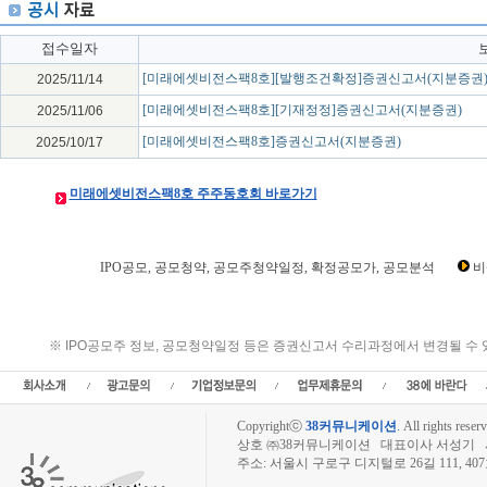
접수일자
[미래에셋비전스팩8호][발행조건확정]증권신고서(지분증권
2025/11/14
[미래에셋비전스팩8호][기재정정]증권신고서(지분증권)
2025/11/06
[미래에셋비전스팩8호]증권신고서(지분증권)
2025/10/17
미래에셋비전스팩8호 주주동호회 바로가기
IPO공모, 공모청약, 공모주청약일정, 확정공모가, 공모분석
비
미래에셋비전스팩8호 IPO공모,미래에셋비전스팩8호 공모일정,미래에셋비전스팩8호
미래에셋비전스팩8호 공모가,미래에셋비전스팩8호 청약경쟁률,미래에셋비전스팩8
호 공모금액,미래에셋비전스팩8호 공모분석,미래에셋비전스팩8호
※ IPO공모주 정보, 공모청약일정 등은 증권신고서 수리과정에서 변경될 수
Copyrightⓒ
38커뮤니케이션
.
All rights reserv
상호 ㈜38커뮤니케이션 대표이사 서성기 사업자
주소: 서울시 구로구 디지털로 26길 111, 40
장외주식시장, 장외주식 시세표, 장외주식매매