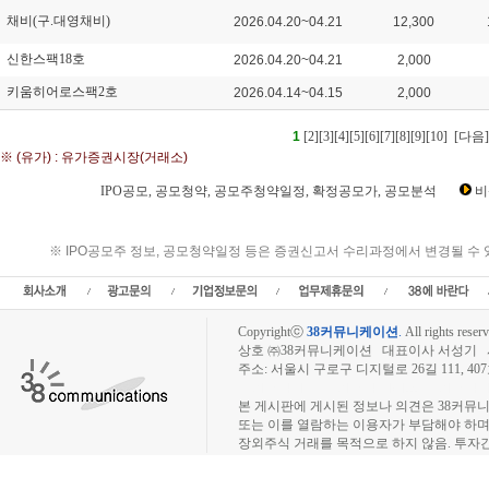
채비(구.대영채비)
2026.04.20~04.21
12,300
신한스팩18호
2026.04.20~04.21
2,000
키움히어로스팩2호
2026.04.14~04.15
2,000
1
[2]
[3]
[4]
[5]
[6]
[7]
[8]
[9]
[10]
[다음]
※ (유가) : 유가증권시장(거래소)
IPO공모, 공모청약, 공모주청약일정, 확정공모가, 공모분석
비
IPO공모, 공모청약, 공모일정, 상장, 공모주청약일정, 공모가, 청약경쟁률,주식수,
일정,수요예측일정,수요예측결과,공모청약일정,신규상장,
※ IPO공모주 정보, 공모청약일정 등은 증권신고서 수리과정에서 변경될 수
Copyrightⓒ
38커뮤니케이션
.
All rights reserv
상호 ㈜38커뮤니케이션 대표이사 서성기 사업자
주소: 서울시 구로구 디지털로 26길 111, 40
장외주식시장, 장외주식 시세표, 장외주식매매
본 게시판에 게시된 정보나 의견은 38커뮤
또는 이를 열람하는 이용자가 부담해야 하
장외주식 거래를 목적으로 하지 않음. 투자