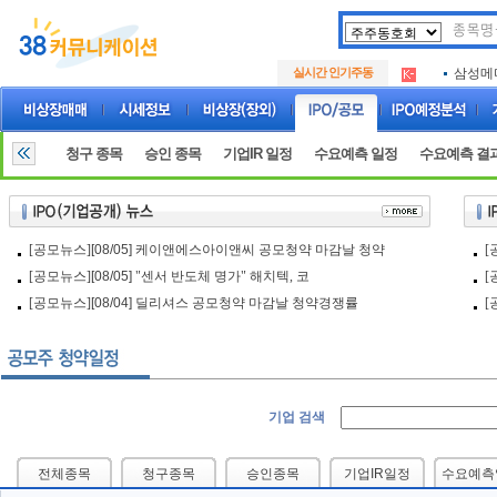
두나무
.
실시간 인기주동
삼성메
.
루켄테
.
두나무
.
삼성메
.
청구 종목
승인 종목
기업IR 일정
수요예측 일정
수요예측 결
루켄테
.
[공모뉴스]
[08/05]
케이앤에스아이앤씨 공모청약 마감날 청약
[
[공모뉴스]
[08/05]
"센서 반도체 명가" 해치텍, 코
[
[공모뉴스]
[08/04]
딜리셔스 공모청약 마감날 청약경쟁률
[
기업 검색
전체종목
청구종목
승인종목
기업IR일정
수요예측