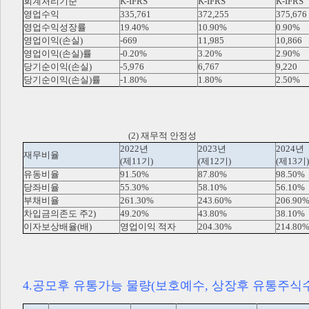
회계처리기준
K-IFRS
K-IFRS
K-IFRS
영업수익
335,761
372,255
375,676
영업수익성장률
19.40%
10.90%
0.90%
영업이익(손실)
-669
11,985
10,866
영업이익(손실)률
-0.20%
3.20%
2.90%
당기순이익(손실)
-5,976
6,767
9,220
당기순이익(손실)률
-1.80%
1.80%
2.50%
(2) 재무적 안정성
2022년
2023년
2024년
재무비율
(제11기)
(제12기)
(제13기)
유동비율
91.50%
87.80%
98.50%
당좌비율
55.30%
58.10%
56.10%
부채비율
261.30%
243.60%
206.90
차입금의존도 주2)
49.20%
43.80%
38.10%
이자보상배율(배)
영업이익 적자
204.30%
214.80
4.공모후 유통가능 물량(보호예수, 상장후 유통주식수