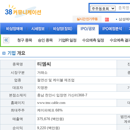
두나무
.
삼성메
.
실시간 인기주동
루켄테
.
두나무
.
삼성메
.
루켄테
.
청구 종목
승인 종목
기업IR 일정
수요예측 일정
수요예측 결
티엠씨
종목명
시장구분
거래소
업종
절연선 및 케이블 제조업
대표자
지영완
본점소재지
충남 천안시 입장면 가산리368-7
홈페이지
www.tmc-cable.com
최대주주
케이피에프 68%
법인
매출액
375,676 (백만원)
계
순이익
9,220 (백만원)