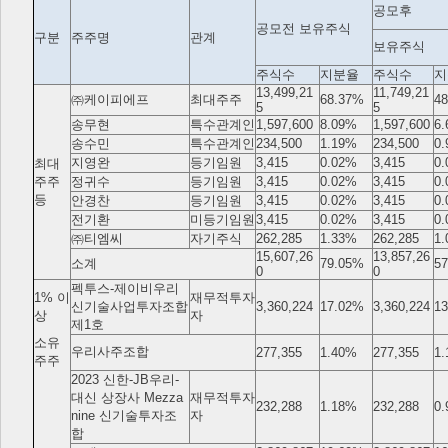
공모후
공모전 보유주식
구분
주주명
관계
보유주식
주식수
지분율
주식수
지
13,499,21
11,749,21
㈜케이피에프
최대주주
68.37%
4
5
5
송무현
특수관계인
1,597,600
8.09%
1,597,600
6
송수민
특수관계인
234,500
1.19%
234,500
0
지영완
등기임원
3,415
0.02%
3,415
0
최대
주주
정귀수
등기임원
3,415
0.02%
3,415
0
등
안경찬
등기임원
3,415
0.02%
3,415
0
전기환
미등기임원
3,415
0.02%
3,415
0
㈜티엠씨
자기주식
262,285
1.33%
262,285
1
15,607,26
13,857,26
소계
79.05%
5
0
0
펙투스-제이비우리
1% 이
재무적투자
신기술사업투자조합
3,360,224
17.02%
3,360,224
1
상
자
제1호
소유
우리사주조합
277,355
1.40%
277,355
1
주주
2023 신한-JB우리-
대신 상장사 Mezza
재무적투자
232,288
1.18%
232,288
0
nine 신기술투자조
자
합