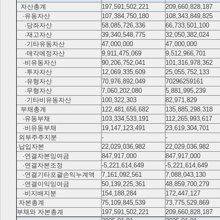
자산총계
197,591,502,221
209,660,828,187
·유동자산
107,384,750,180
108,343,849,825
·당좌자산
58,085,726,336
66,733,501,100
·재고자산
39,340,548,775
32,050,382,024
·기타유동자산
47,000,000
47,000,000
·매각예정자산
9,911,475,069
9,512,966,701
·비유동자산
90,206,752,041
101,316,978,362
·투자자산
12,069,335,609
25,055,752,133
·유형자산
70,976,892,049
70296259161
·무형자산
7,060,202,080
5,881,995,239
·기타비유동자산
100,322,303
82,971,829
부채총계
122,481,656,682
135,885,298,318
·유동부채
103,334,533,191
112,265,993,617
·비유동부채
19,147,123,491
23,619,304,701
외부주주지분
-
-
·납입자본
22,029,036,982
22,029,036,982
·연결자본잉여금
847,917,000
847,917,000
·연결자본조정
-5,221,614,649
-5,221,614,649
·연결기타포괄손익누계액
7,161,092,561
7,088,043,130
·연결이익잉여금
50,139,225,361
48,859,700,279
·비지배지분
154,188,284
172,447,127
자본총계
75,109,845,539
73,775,529,869
부채와 자본총계
197,591,502,221
209,660,828,187