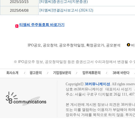
[티엠씨]증권신고서(지분증권)
2025/10/15
[티엠씨]연결감사보고서 (2024.12)
2025/04/08
티엠씨 주주동호회 바로가기
IPO공모, 공모청약, 공모주청약일정, 확정공모가, 공모분석
비
티엠씨 IPO공모,티엠씨 공모일정,티엠씨 공모주,티엠씨 상장,티엠씨 청약일정,티엠
티엠씨 공모금액,티엠씨 공모분석,티엠씨 공모청약,
※ IPO공모주 정보, 공모청약일정 등은 증권신고서 수리과정에서 변경될 수
Copyrightⓒ
38커뮤니케이션
.
All rights reserv
상호 ㈜38커뮤니케이션 대표이사 서성기 사업자
주소: 서울시 구로구 디지털로 26길 111, 40
장외주식시장, 장외주식 시세표, 장외주식매매
본 게시판에 게시된 정보나 의견은 38커뮤
또는 이를 열람하는 이용자가 부담해야 하
장외주식 거래를 목적으로 하지 않음. 투자