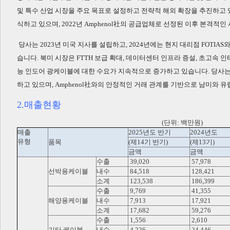
및 특수 산업 시장을 주요 목표로 설정하고 전략적 해외 확장을 추진하고 
식하고 있으며, 2022년 Amphenol社의 공급업체로 선정된 이후 본격적
당사는 2023년 미국 지사를 설립하고, 2024년에는 현지 대리점 FOTIA
습니다. 북미 시장은 FTTH 보급 확대, 데이터센터 인프라 증설, 초고속 
능 인도어 광케이블에 대한 수요가 지속적으로 증가하고 있습니다. 당사는 
하고 있으며, Amphenol社와의 안정적인 거래 관계를 기반으로 남미와 
2.매출현황
(단위: 백만원)
매출
2025년도 반기
2024년도
유형
품목
(제14기 반기)
(제13기)
금액
금액
수출
39,020
57,978
선박용케이블
내수
84,518
128,421
소계
123,538
186,399
수출
9,769
41,355
해양용케이블
내수
7,913
17,921
소계
17,682
59,276
수출
1,556
2,610
기타 케이블
내수
4,226
24,446