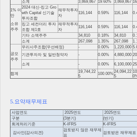
소계
3,869,867
19.60%
3,869,867
1
2024 대신-킹고 Gro
1% 미
재무적투자
wth Capital 신기술
116,144
0.59%
116,144
0
만
자
투자조합
소유
킹고 세컨더리 투자
재무적투자
116,144
0.59%
116,144
0
주주
조합 제1호
자
기타 소액주주
34,810
0.18%
34,810
0
소계
267,098
1.35%
267,098
1.
우리사주조합(우선배정)
-
0.00%
1,220,000
5
공모
기관투자자 및 일반청약자
-
0.00%
4,880,000
2
주주
소계
-
0.00%
6,100,000
2
19,744,22
24,094,22
10
합계
100.00%
5
5
0
5.요약재무제표
사업연도
2025연도
2025연도
구분
(3분기)
(반기)
회계처리기준
K-IFRS
K-IFRS
검토받지 않은 재무제
감사인(감사의견)
검토받은 재무제표
표