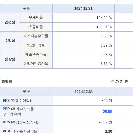
구분
2024.12.31
부채비율
184.31 %
안정성
유동비율
101.36 %
자기자본수익률
7.68 %
수익성
영업이익률
3.79 %
매출액증가율
4.48 %
성장성
영업이익증가율
-6.68 %
티엠씨
주 가 지 표
구 분
2024.12.31
EPS
(주당순이익)
310 원
PER
(주가수익비율)
29.98
공모가 대비
BPS
(주당순자산가치)
4,037 원
PBR
(주가순자산비율)
2.30