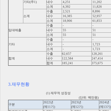
기타(주1)
내수
4,251
11,202
소계
4,392
11,826
수출
2,521
8,896
소계
내수
16,385
52,957
소계
18,906
61,853
수출
-
-
임대매출
내수
55
51
소계
55
51
수출
-
-
기타
내수
-
1,723
소계
-
1,723
수출
62,657
128,261
합계
내수
122,584
247,414
합계
185,241
375,675
3.재무현황
(1) 재무적 성장성
(단위: 백만원)
2022년
2023년
2024년
구분
(제11기)
(제12기)
(제13기)