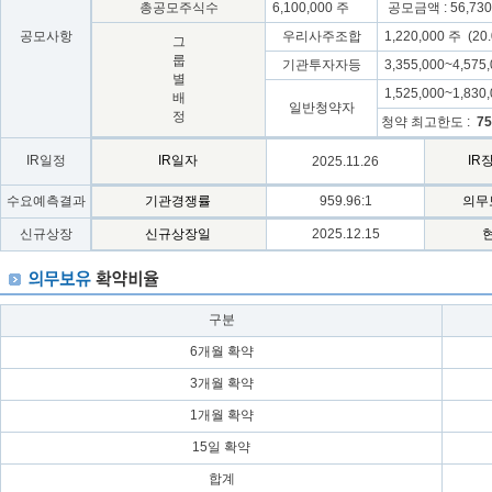
총공모주식수
6,100,000 주
공모금액 : 56,730
공모사항
우리사주조합
1,220,000 주 (20
그
룹
기관투자자등
3,355,000~4,575
별
1,525,000~1,830
배
일반청약자
정
청약 최고한도 :
75
IR일정
IR일자
IR
2025.11.26
수요예측결과
기관경쟁률
959.96:1
의무
신규상장
신규상장일
2025.12.15
구분
6개월 확약
3개월 확약
1개월 확약
15일 확약
합계