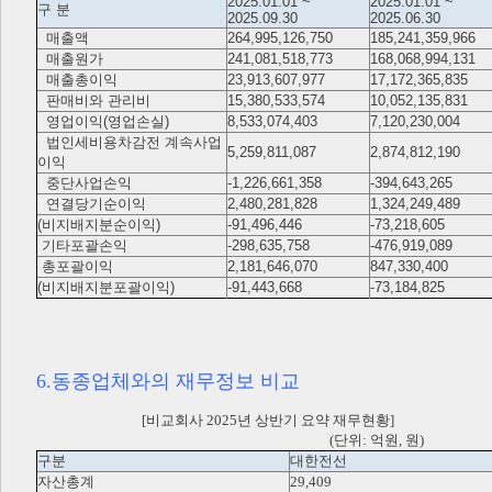
2025.01.01 ~
2025.01.01 ~
구 분
2025.09.30
2025.06.30
매출액
264,995,126,750
185,241,359,966
매출원가
241,081,518,773
168,068,994,131
매출총이익
23,913,607,977
17,172,365,835
판매비와 관리비
15,380,533,574
10,052,135,831
영업이익(영업손실)
8,533,074,403
7,120,230,004
법인세비용차감전 계속사업
5,259,811,087
2,874,812,190
이익
중단사업손익
-1,226,661,358
-394,643,265
연결당기순이익
2,480,281,828
1,324,249,489
(비지배지분순이익)
-91,496,446
-73,218,605
기타포괄손익
-298,635,758
-476,919,089
총포괄이익
2,181,646,070
847,330,400
(비지배지분포괄이익)
-91,443,668
-73,184,825
6.동종업체와의 재무정보 비교
[비교회사 2025년 상반기 요약 재무현황]
(단위: 억원, 원)
구분
대한전선
자산총계
29,409