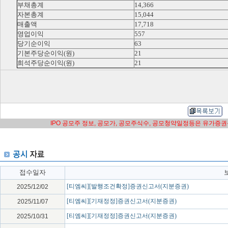
부채총계
14,366
자본총계
15,044
매출액
17,718
영업이익
557
당기순이익
63
기본주당순이익(원)
21
희석주당순이익(원)
21
IPO 공모주 정보, 공모가, 공모주식수, 공모청약일정등은 유가증
접수일자
[티엠씨][발행조건확정]증권신고서(지분증권)
2025/12/02
[티엠씨][기재정정]증권신고서(지분증권)
2025/11/07
[티엠씨][기재정정]증권신고서(지분증권)
2025/10/31