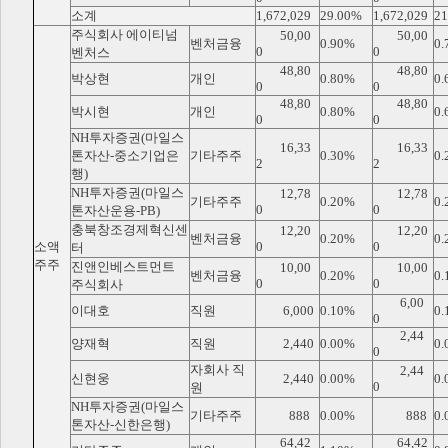
소계
1,672,029
29.00%
1,672,029
21
주식회사 에이티넘
50,00
50,00
벤처금융
0.90%
0.
0
0
벤처스
48,80
48,80
박상현
개인
0.80%
0.
0
0
48,80
48,80
박시현
개인
0.80%
0.
0
0
NH투자증권(마일스
16,33
16,33
톤자산-중소기업은
기타주주
0.30%
0.
2
2
행)
NH투자증권(마일스
12,78
12,78
기타주주
0.20%
0.
0
0
톤자산운용-PB)
충북창조경제혁신센
12,20
12,20
벤처금융
0.20%
0.
소액
0
0
터
주주
진앤인베스트먼트
10,00
10,00
벤처금융
0.20%
0.
0
0
주식회사
6,00
이대호
직원
6,000
0.10%
0.
0
2,44
양재혁
직원
2,440
0.00%
0.
0
자회사 직
2,44
신현웅
2,440
0.00%
0.
0
원
NH투자증권(마일스
기타주주
888
0.00%
888
0.
톤자산-신한은행)
64,42
64,42