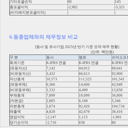
기타포괄손익
90
145
총포괄이익
-2,982
-5,321
(비지배지분포괄이익)
-
-
6.동종업체와의 재무정보 비교
[동사 및 유사기업 2025년 반기 기준 요약 재무 현황]
(단위: 백만원)
구 분
동사
엠로
슈어소프
회계기준
K-IFRS 연결
K-IFRS 연결
K-IFRS 
[유동자산]
7,142
44,912
68,641
[비유동자산]
3,432
66,613
92,900
자산총계
10,573
111,525
161,541
[유동부채]
6,366
14,600
42,949
[비유동부채]
1,532
4,499
13,858
부채총계
7,899
19,099
56,806
[자본금]
2,885
6,168
5,346
자본총계
2,674
92,426
104,734
매출액
4,828
42,679
38,416
영업이익
-2,147
1,115
-1,901
당기순이익
-2,716
638
80