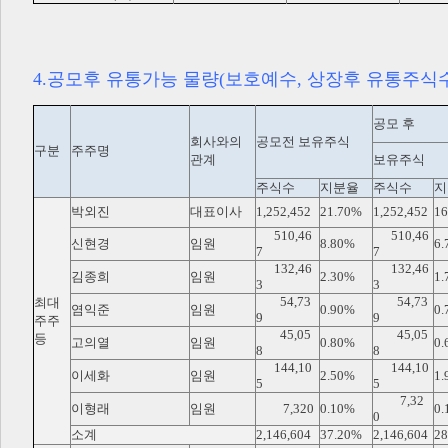
4.공모후 유통가능 물량(보호예수, 상장후 유통주식수
공모 후
회사와의
공모전 보유주식
구분
주주명
관계
보유주식
주식수
지분율
주식수
지
박외진
대표이사
1,252,452
21.70%
1,252,452
16
510,46
510,46
신현경
임원
8.80%
6.
7
7
132,46
132,46
김종희
임원
2.30%
1.
3
3
54,73
54,73
최대
염익준
임원
0.90%
0.
9
9
주주
45,05
45,05
등
고의열
임원
0.80%
0.
8
8
144,10
144,10
이세화
임원
2.50%
1.
5
5
7,32
이형래
임원
7,320
0.10%
0.
0
소계
2,146,604
37.20%
2,146,604
28