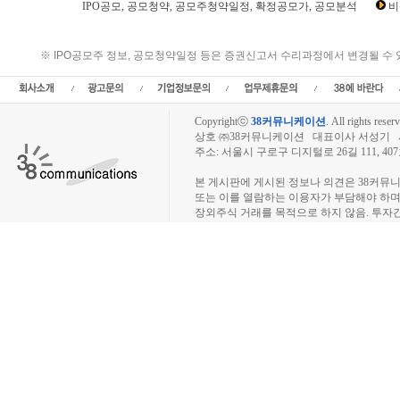
IPO공모, 공모청약, 공모주청약일정, 확정공모가, 공모분석
비
아크릴 IPO공모,아크릴 공모일정,아크릴 공모주,아크릴 상장,아크릴 청약일정,아크
아크릴 공모금액,아크릴 공모분석,아크릴 공모청약,
※ IPO공모주 정보, 공모청약일정 등은 증권신고서 수리과정에서 변경될 수
Copyrightⓒ
38커뮤니케이션
.
All rights reserv
상호 ㈜38커뮤니케이션 대표이사 서성기 사업자
주소: 서울시 구로구 디지털로 26길 111, 40
장외주식시장, 장외주식 시세표, 장외주식매매
본 게시판에 게시된 정보나 의견은 38커뮤
또는 이를 열람하는 이용자가 부담해야 하
장외주식 거래를 목적으로 하지 않음. 투자