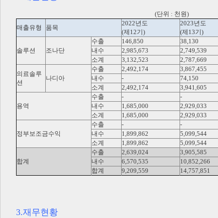
(단위 : 천원)
2022년도
2023년도
매출유형
품목
(제12기)
(제13기)
수출
146,850
38,130
솔루션
조나단
내수
2,985,673
2,749,539
소계
3,132,523
2,787,669
수출
2,492,174
3,867,455
의료솔루
나디아
내수
-
74,150
션
소계
2,492,174
3,941,605
수출
-
-
용역
내수
1,685,000
2,929,033
소계
1,685,000
2,929,033
수출
-
-
정부보조금수익
내수
1,899,862
5,099,544
소계
1,899,862
5,099,544
수출
2,639,024
3,905,585
합계
내수
6,570,535
10,852,266
합계
9,209,559
14,757,851
3.재무현황