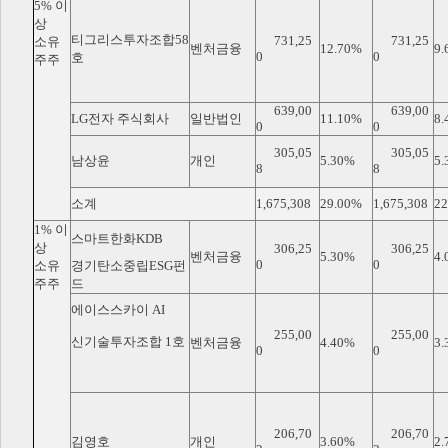
5% 이
상
티그리스투자조합58
731,25
731,25
소유
벤처금융
12.70%
9.
0
0
호
주주
639,00
639,00
LG전자 주식회사
일반법인
11.10%
8.
0
0
305,05
305,05
남상윤
개인
5.30%
5.
8
8
소계
1,675,308
29.00%
1,675,308
22
1% 이
스마트한화KDB
상
306,25
306,25
벤처금융
5.30%
4.
0
0
소유
경기탄소중립ESG펀
주주
드
에이스스카이 AI
255,00
255,00
신기술투자조합 1호
벤처금융
4.40%
3.
0
0
206,70
206,70
김영호
개인
3.60%
2.