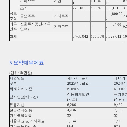
기타주주
개인
1.10%
0.
1
1
소계
275,101
4.80%
275,101
3.
공모
1,800,00
공모주주
기타주주
-
-
23
0
주식
의무
신한투자증권(의무
54,00
기타주주
-
-
0.
0
인수
인수)
합계
5,769,042
100.00%
7,623,042
10
5.요약재무제표
(단위: 백만원)
사업연도
제15기 3분기
제14기
구분
2025년 9월말
2024년
회계처리 기준
K-IFRS
K-IFRS
정동회계법인
우리회
감사인(감사의견)
(검토)
(적정)
유동자산
6,286
9,480
현금성자산 등
4,436
7,236
단기금융상품
52
52
매출채권 및 기타채권
1,134
1,519
기타유동자산 주1)
664
673