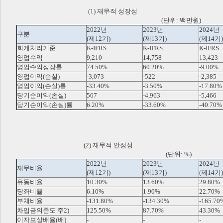
(1) 재무적 성장성
(단위: 백만원)
2022년
2023년
2024년
구분
(제12기)
(제13기)
(제14기)
회계처리기준
K-IFRS
K-IFRS
K-IFRS
영업수익
9,210
14,758
13,423
영업수익성장률
74.50%
60.20%
-9.00%
영업이익(손실)
-3,073
-522
-2,385
영업이익(손실)률
-33.40%
-3.50%
-17.80%
당기순이익(손실)
567
-4,963
-5,466
당기순이익(손실)률
6.20%
-33.60%
-40.70%
(2) 재무적 안정성
(단위: %)
2022년
2023년
2024년
재무비율
(제12기)
(제13기)
(제14기)
유동비율
10.30%
13.60%
29.80%
당좌비율
6.10%
1.90%
22.70%
부채비율
-131.80%
-134.30%
-165.70
차입금의존도 주2)
125.50%
87.70%
43.30%
이자보상배율(배)
-
-
-