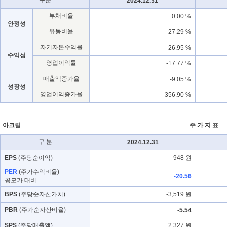
구분
2024.12.31
부채비율
0.00 %
안정성
유동비율
27.29 %
자기자본수익률
26.95 %
수익성
영업이익률
-17.77 %
매출액증가율
-9.05 %
성장성
영업이익증가율
356.90 %
아크릴
주 가 지 표
구 분
2024.12.31
EPS
(주당순이익)
-948 원
PER
(주가수익비율)
-20.56
공모가 대비
BPS
(주당순자산가치)
-3,519 원
PBR
(주가순자산비율)
-5.54
SPS
(주당매출액)
2,327 원