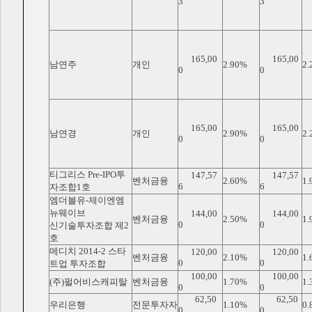
3
3
165,00
165,00
남연주
개인
2.90%
2.
0
0
165,00
165,00
남연경
개인
2.90%
2.
0
0
티그리스 Pre-IPO투
147,57
147,57
벤처금융
2.60%
1.
6
6
자조합1호
엠더블유-제이엔엠
뉴웨이브
144,00
144,00
벤처금융
2.50%
1.
0
0
신기술투자조합 제2
호
메디치 2014-2 스타
120,00
120,00
벤처금융
2.10%
1.
0
0
트업 투자조합
100,00
100,00
(주)펄어비스캐피탈
벤처금융
1.70%
1.
0
0
62,50
62,50
우리은행
전문투자자
1.10%
0.
0
0