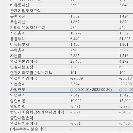
비유동자산
3,993
3,848
관계기업투자주식
-
-
유형자산
1,552
1,424
무형자산
1,867
1,878
기타비유동자산 주2)
574
545
자산총계
10,279
13,328
유동부채
6,449
31,825
비유동부채
1,456
1,801
부채총계
7,905
33,626
자본금
2,885
1,516
연결자본잉여금
28,450
4,272
연결자본조정
737
630
연결기타포괄손익누계액
191
102
연결이익잉여금
-29,889
-26,818
자본총계
2,374
-20,298
사업연도
(2025.01.01~2025.09.30)
(2024.0
영업수익
7,542
13,423
영업비용
10,022
15,809
영업이익
-2,481
-2,385
법인세비용차감전계속사업이익
-3,071
-5,466
중단사업손익
-
-
연결당기순이익
-3,071
-5,466
(외부주주지분순이익)
-
-