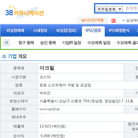
아크로
.
삼성메
.
실시간 인기주동
아하
.
아크로
.
삼성메
.
아하
.
청구 종목
승인 종목
기업IR 일정
수요예측 일정
수요예측 결
아크릴
종목명
시장구분
코스닥
업종
응용 소프트웨어 개발 및 공급업
대표자
박외진
본점소재지
서울특별시 강남구 선릉로 704 (청담동, 청담빌딩) 7, 11층
홈페이지
www.acryl.ai/
최대주주
-
법인
매출액
13,423 (백만원)
계
순이익
-5,466 (백만원)