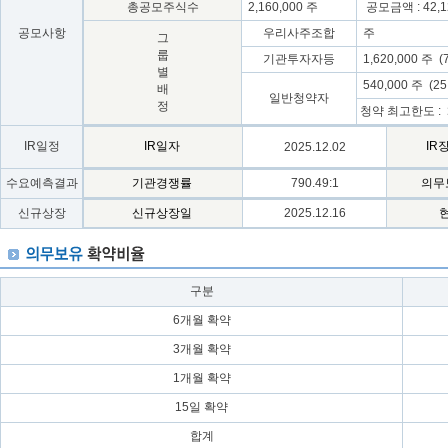
총공모주식수
2,160,000 주
공모금액 : 42,1
공모사항
우리사주조합
주
그
룹
기관투자자등
1,620,000 주 (
별
540,000 주 (2
배
일반청약자
정
청약 최고한도 :
IR일정
IR일자
IR
2025.12.02
수요예측결과
기관경쟁률
790.49:1
의무
신규상장
신규상장일
2025.12.16
구분
6개월 확약
3개월 확약
1개월 확약
15일 확약
합계