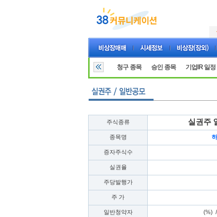
청구 종목
승인 종목
기업IR 일정
실권주 
주식종류
종목명
증자주식수
실권율
주당발행가
주 가
일반청약자
(%) /