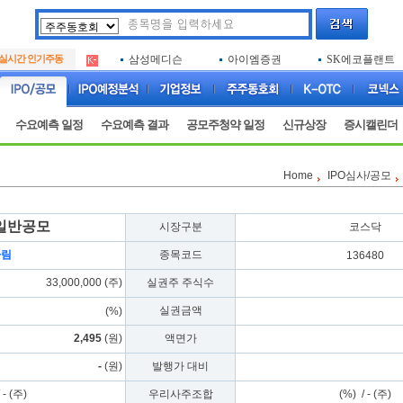
아크로스
두나무
엑소코바이오
.
실시간 인기주동
삼성메디슨
아이엠증권
SK에코플랜트
.
아하
루켄테크놀러지
플럼라인생명과
.
아크로스
두나무
엑소코바이오
.
삼성메디슨
아이엠증권
SK에코플랜트
.
수요예측 일정
수요예측 결과
공모주청약 일정
신규상장
증시캘린더
아하
루켄테크놀러지
플럼라인생명과
.
Home
IPO심사/공모
일반공모
시장구분
코스닥
하림
종목코드
136480
33,000,000 (주)
실권주 주식수
실권금액
(%)
2,495
(원)
액면가
-
(원)
발행가 대비
 - (주)
우리사주조합
(%) / - (주)