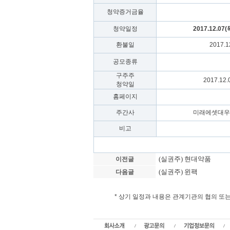
청약증거금율
청약일정
2017.12.07(
환불일
2017.1
공모종류
구주주
2017.12.0
청약일
홈페이지
주간사
미래에셋대우
비고
(실권주) 현대약품
이전글
(실권주) 윈팩
다음글
* 상기 일정과 내용은 관계기관의 협의 
하림 실권주 일반공모, 하림 청약일정, 상장일, 하