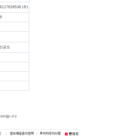
6117628538 (주)
-주
반공모
투자바랍니다
유상증자,일반공모,실