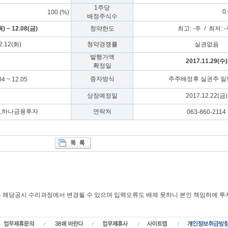
1주당
0.
100 (%)
배정주식수
목) ~ 12.08(금)
청약한도
최고: -주 / 최저: 
2.12(화)
청약경쟁률
실권없음
발행가액
2017.11.29(수)
확정일
증자방식
주주배정후 실권주 일
4 ~ 12.05
상장예정일
2017.12.22(금)
,하나금융투자
연락처
063-860-2114
또는 해당공시 수리과정에서 변경될 수 있으며 입력오류도 배제 못하니 본인 책임하에 
림 가액 , 신주발행가, 확정발행가,하림 청약경쟁률,주가,주식수,하림 환불일,실권주,
권주주식수,실권금액,하림