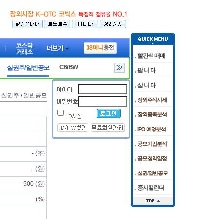
빨간색 매매
CB/BW
실권주/일반공모
팝 니 다
삽 니 다
실권주 / 일반공모
장외주식시세
장외종목분석
IPO 예정분석
공모기업분석
- (주)
공모청약일정
- (원)
실권/일반공모
500 (원)
증시캘린더
(%)