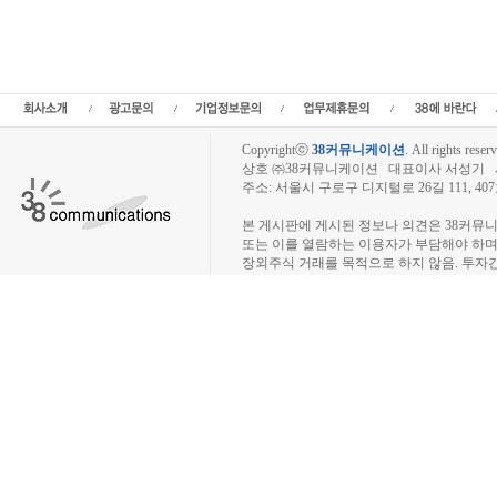
정보,프리보드,장외시장,프리보드시장,장외주식,프리보드주식,소액주주,주주동호회,주
종목분석,선물옵션,해외증시,주식시세 등 증권정보,증권정보사이트,증권시세,선물옵션
트,시황전략,주식투자,증권 전문 포털사이트,재테크,부동산,창업,카페,주식칼럼,증
일정,소액주주,커뮤니티,매매,주식거래,온라인증권,종목추전 주식,펀드,증시전망,투
닥,거래소,코넥스,제3주식시장,주가지수,미국증시,일본증시,아시아증시,KOS
Copyrightⓒ
38커뮤니케이션
.
All rights reserv
상호 ㈜38커뮤니케이션 대표이사 서성기 사업자
주소: 서울시 구로구 디지털로 26길 111, 40
장외주식시장, 장외주식 시세표, 장외주식매매
본 게시판에 게시된 정보나 의견은 38커뮤
또는 이를 열람하는 이용자가 부담해야 하
장외주식 거래를 목적으로 하지 않음. 투자