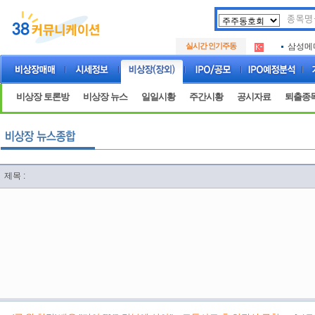
아크로
.
실시간 인기주동
삼성메
.
아하
.
아크로
.
삼성메
.
비상장 토론방
비상장 뉴스
일일시황
주간시황
공시자료
퇴출종
아하
.
제목 :