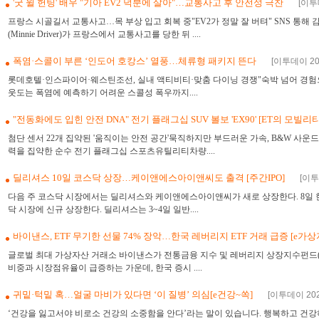
'굿 윌 헌팅' 배우 "기아 EV2 덕분에 살아"…교통사고 후 안전성 극찬
[이투
프랑스 시골길서 교통사고…목 부상 입고 회복 중"EV2가 정말 잘 버텨" SNS 통해 
(Minnie Driver)가 프랑스에서 교통사고를 당한 뒤 ....
폭염·스콜이 부른 ‘인도어 호캉스’ 열풍…체류형 패키지 뜬다
[이투데이 202
롯데호텔·인스파이어·웨스틴조선, 실내 액티비티·맞춤 다이닝 경쟁"숙박 넘어 경험으로
웃도는 폭염에 예측하기 어려운 스콜성 폭우까지....
"전동화에도 입힌 안전 DNA" 전기 플래그십 SUV 볼보 'EX90' [ET의 모빌리
첨단 센서 22개 집약된 '움직이는 안전 공간'묵직하지만 부드러운 가속, B&W 사운
력을 집약한 순수 전기 플래그십 스포츠유틸리티차량....
딜리셔스 10일 코스닥 상장…케이앤에스아이앤씨도 출격 [주간IPO]
[이투
다음 주 코스닥 시장에서는 딜리셔스와 케이앤에스아이앤씨가 새로 상장한다. 8일 
닥 시장에 신규 상장한다. 딜리셔스는 3~4일 일반....
바이낸스, ETF 무기한 선물 74% 장악…한국 레버리지 ETF 거래 급증 [e가
글로벌 최대 가상자산 거래소 바이낸스가 전통금융 지수 및 레버리지 상장지수펀드(E
비중과 시장점유율이 급증하는 가운데, 한국 증시 ....
귀밑·턱밑 혹…얼굴 마비가 있다면 ‘이 질병’ 의심[e건강~쏙]
[이투데이 202
‘건강을 잃고서야 비로소 건강의 소중함을 안다’라는 말이 있습니다. 행복하고 건강