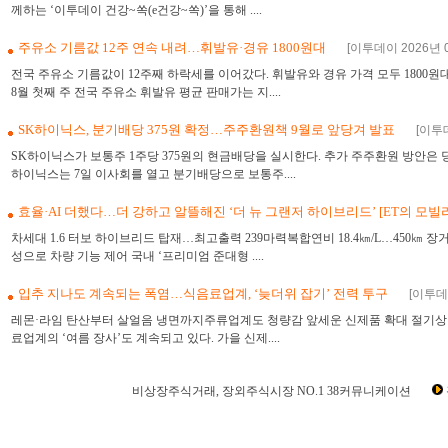
께하는 ‘이투데이 건강~쏙(e건강~쏙)’을 통해 ....
주유소 기름값 12주 연속 내려…휘발유·경유 1800원대
[이투데이 2026년 0
전국 주유소 기름값이 12주째 하락세를 이어갔다. 휘발유와 경유 가격 모두 180
8월 첫째 주 전국 주유소 휘발유 평균 판매가는 지....
SK하이닉스, 분기배당 375원 확정…주주환원책 9월로 앞당겨 발표
[이투데
SK하이닉스가 보통주 1주당 375원의 현금배당을 실시한다. 추가 주주환원 방안은 당
하이닉스는 7일 이사회를 열고 분기배당으로 보통주....
효율·AI 더했다…더 강하고 알뜰해진 ‘더 뉴 그랜저 하이브리드’ [ET의 모빌
차세대 1.6 터보 하이브리드 탑재…최고출력 239마력복합연비 18.4㎞/L…450㎞ 
성으로 차량 기능 제어 국내 ‘프리미엄 준대형 ....
입추 지나도 계속되는 폭염…식음료업계, ‘늦더위 잡기’ 전력 투구
[이투데이
레몬·라임 탄산부터 살얼음 냉면까지주류업계도 청량감 앞세운 신제품 확대 절기상
료업계의 ‘여름 장사’도 계속되고 있다. 가을 신제....
비상장주식거래, 장외주식시장 NO.1 38커뮤니케이션
장외시장,비상장시장,장외주식,비상장주식,소액주주,주주동호회,주주게시판,공모,소