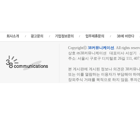
장외시장,비상장시장,장외주식,비상장주식,소액주주,주주동호회,주주게시판,공모,소
정보,프리보드,장외시장,프리보드시장,장외주식,프리보드주식,소액주주,주주동호회,주
종목분석,선물옵션,해외증시,주식시세 등 증권정보,증권정보사이트,증권시세,선물옵션
트,시황전략,주식투자,증권 전문 포털사이트,재테크,부동산,창업,카페,주식칼럼,증
일정,소액주주,커뮤니티,매매,주식거래,온라인증권,종목추전 주식,펀드,증시전망,투
닥,거래소,코넥스,제3주식시장,주가지수,미국증시,일본증시,아시아증시,KOS
Copyrightⓒ
38커뮤니케이션
.
All rights reserv
상호 ㈜38커뮤니케이션 대표이사 서성기 사업자
주소: 서울시 구로구 디지털로 26길 111, 40
장외주식시장, 장외주식 시세표, 장외주식매매
본 게시판에 게시된 정보나 의견은 38커뮤
또는 이를 열람하는 이용자가 부담해야 하
장외주식 거래를 목적으로 하지 않음. 투자