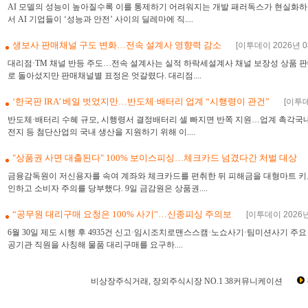
AI 모델의 성능이 높아질수록 이를 통제하기 어려워지는 개발 패러독스가 현실화하
서 AI 기업들이 ‘성능과 안전’ 사이의 딜레마에 직....
생보사 판매채널 구도 변화…전속 설계사 영향력 감소
[이투데이 2026년 08
대리점·TM 채널 반등 주도…전속 설계사는 실적 하락세설계사 채널 보장성 상품 판
로 돌아섰지만 판매채널별 표정은 엇갈렸다. 대리점....
‘한국판 IRA’ 베일 벗었지만…반도체·배터리 업계 “시행령이 관건”
[이투데
반도체·배터리 수혜 규모, 시행령서 결정배터리 셀 빠지면 반쪽 지원…업계 촉각국
전지 등 첨단산업의 국내 생산을 지원하기 위해 이....
"상품권 사면 대출된다" 100% 보이스피싱…체크카드 넘겼다간 처벌 대상
금융감독원이 저신용자를 속여 계좌와 체크카드를 편취한 뒤 피해금을 대형마트 키
인하고 소비자 주의를 당부했다. 9일 금감원은 상품권....
“공무원 대리구매 요청은 100% 사기”…신종피싱 주의보
[이투데이 2026년 
6월 30일 제도 시행 후 4935건 신고·임시조치로맨스스캠·노쇼사기·팀미션사기 주요
공기관 직원을 사칭해 물품 대리구매를 요구하....
비상장주식거래, 장외주식시장 NO.1 38커뮤니케이션