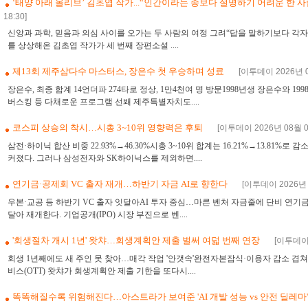
‘태양 아래 올리브’ 김초엽 작가...“인간이라는 종보다 설명하기 어려운 한 
18:30]
신앙과 과학, 믿음과 의심 사이를 오가는 두 사람의 여정 그려“답을 말하기보다 각
를 상상해온 김초엽 작가가 세 번째 장편소설 ....
제13회 제주삼다수 마스터스, 장은수 첫 우승하며 성료
[이투데이 2026년 0
장은수, 최종 합계 14언더파 274타로 정상, 1만4천여 명 방문1998년생 장은수와 
버스킹 등 다채로운 프로그램 선봬 제주특별자치도....
코스피 상승의 착시…시총 3~10위 영향력은 후퇴
[이투데이 2026년 08월 09
삼전·하이닉 합산 비중 22.93%→46.30%시총 3~10위 합계는 16.21%→13.81%
커졌다. 그러나 삼성전자와 SK하이닉스를 제외하면....
연기금·공제회 VC 출자 재개…하반기 자금 AI로 향한다
[이투데이 2026년 0
우본·교공 등 하반기 VC 출자 잇달아AI 투자 중심…마른 벤처 자금줄에 단비 연기금
달아 재개한다. 기업공개(IPO) 시장 부진으로 벤....
'회생절차 개시 1년' 왓챠…회생계획안 제출 벌써 여덟 번째 연장
[이투데이 
회생 1년째에도 새 주인 못 찾아…매각 작업 '안갯속'완전자본잠식·이용자 감소 겹
비스(OTT) 왓챠가 회생계획안 제출 기한을 또다시....
똑똑해질수록 위험해진다…아스트라가 보여준 'AI 개발 성능 vs 안전 딜레마