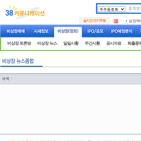
아크로
.
실시간 인기주동
삼성메
.
아하
.
아크로
.
삼성메
.
비상장 토론방
비상장 뉴스
일일시황
주간시황
공시자료
퇴출종
아하
.
제목 :