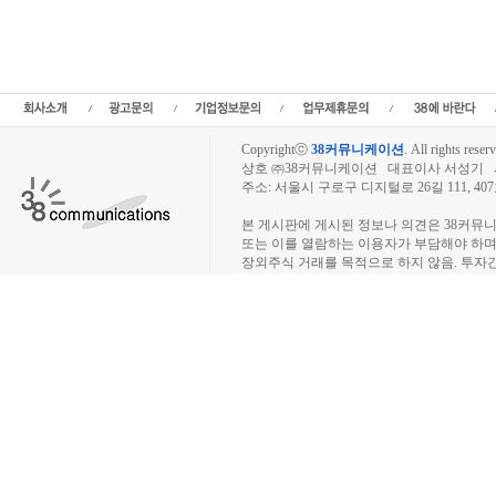
정보,프리보드,장외시장,프리보드시장,장외주식,프리보드주식,소액주주,주주동호회,주
종목분석,선물옵션,해외증시,주식시세 등 증권정보,증권정보사이트,증권시세,선물옵션
트,시황전략,주식투자,증권 전문 포털사이트,재테크,부동산,창업,카페,주식칼럼,증
일정,소액주주,커뮤니티,매매,주식거래,온라인증권,종목추전 주식,펀드,증시전망,투
닥,거래소,코넥스,제3주식시장,주가지수,미국증시,일본증시,아시아증시,KOS
Copyrightⓒ
38커뮤니케이션
.
All rights reserv
상호 ㈜38커뮤니케이션 대표이사 서성기 사업자
주소: 서울시 구로구 디지털로 26길 111, 40
장외주식시장, 장외주식 시세표, 장외주식매매
본 게시판에 게시된 정보나 의견은 38커뮤
또는 이를 열람하는 이용자가 부담해야 하
장외주식 거래를 목적으로 하지 않음. 투자