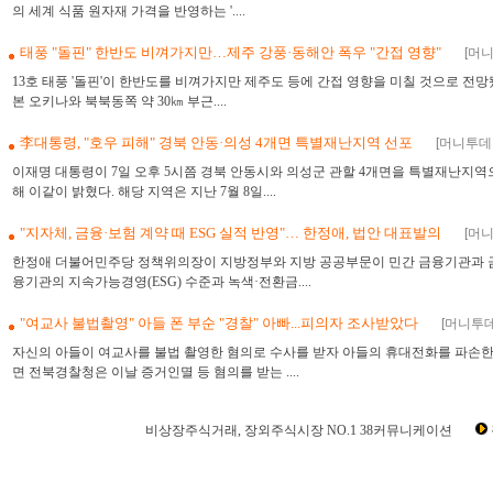
의 세계 식품 원자재 가격을 반영하는 '....
태풍 "돌핀" 한반도 비껴가지만…제주 강풍·동해안 폭우 "간접 영향"
[머니
13호 태풍 '돌핀'이 한반도를 비껴가지만 제주도 등에 간접 영향을 미칠 것으로 전망됐
본 오키나와 북북동쪽 약 30㎞ 부근....
李대통령, "호우 피해" 경북 안동·의성 4개면 특별재난지역 선포
[머니투데이
이재명 대통령이 7일 오후 5시쯤 경북 안동시와 의성군 관할 4개면을 특별재난지역
해 이같이 밝혔다. 해당 지역은 지난 7월 8일....
"지자체, 금융·보험 계약 때 ESG 실적 반영"… 한정애, 법안 대표발의
[머니
한정애 더불어민주당 정책위의장이 지방정부와 지방 공공부문이 민간 금융기관과 금고
융기관의 지속가능경영(ESG) 수준과 녹색·전환금....
"여교사 불법촬영" 아들 폰 부순 "경찰" 아빠...피의자 조사받았다
[머니투데이
자신의 아들이 여교사를 불법 촬영한 혐의로 수사를 받자 아들의 휴대전화를 파손한 
면 전북경찰청은 이날 증거인멸 등 혐의를 받는 ....
비상장주식거래, 장외주식시장 NO.1 38커뮤니케이션
장외시장,비상장시장,장외주식,비상장주식,소액주주,주주동호회,주주게시판,공모,소