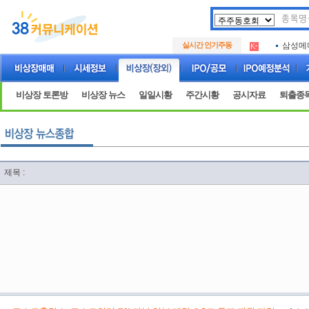
아크로
.
실시간 인기주동
삼성메
.
아하
.
아크로
.
삼성메
.
비상장 토론방
비상장 뉴스
일일시황
주간시황
공시자료
퇴출종
아하
.
제목 :