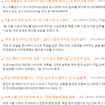
포스코홀딩스, 포스코인터·DX 지분 일부 매각..2.5조 투자 재원 마련
[머니
포스코홀딩스가 포스코인터내셔널과 포스코DX 주식 일부를 매각해 약 2조5000억원
유하고 있는 포스코인터내셔널 주식 중 3643만4963주....
서울 40도 찍은 입추, 1973년 이후 가장 뜨거웠다
[머니투데이 2026년 08월 0
7일 서울 기온이 40도를 넘어서며 1973년 기상관측망 확충 이후 가장 뜨거운 입
시장 등 야외 상권은 한산한 모습을 보였다. 온....
"회식 몇 번 하자고 한 걸로"…숨진 소방관 비하한 작성자 덜미
[머니투데이 2
직장 내 갑질을 호소하다 스스로 목숨을 끊은 20대 여성 소방관을 비하하는 글을 올린
주경찰청은 사자명예훼손 혐의로 A씨를 조사하고 ....
"20㎏ 뺐다" 다이어트 성공?...의식 잃고 중환자실 간 30대 中 남성
[머니투데
인공지능(AI)이 제안한 다이어트 계획을 그대로 실천한 30대 중국 남성이 45일 
에 입원한 사연이 전해졌다. 7일 뉴시스와 중국....
현금 2990만원 뽑더니..."정장" 남성 만난 할머니, 돈 다 잃을 뻔
[머니투데이 
천안의 한 택배기사가 보이스피싱이 의심되는 상황을 발견해 경찰에 신고하면서 290
와 천안동남경찰서에 따르면 택배기사 A씨는 지....
세계 식품가격 3년 만에 최고…전쟁·폭염에 밀값 급등
[머니투데이 2026년 0
세계 식품 가격이 우크라이나 전쟁과 중동 분쟁, 폭염 등의 영향으로 3년 만에 최고 