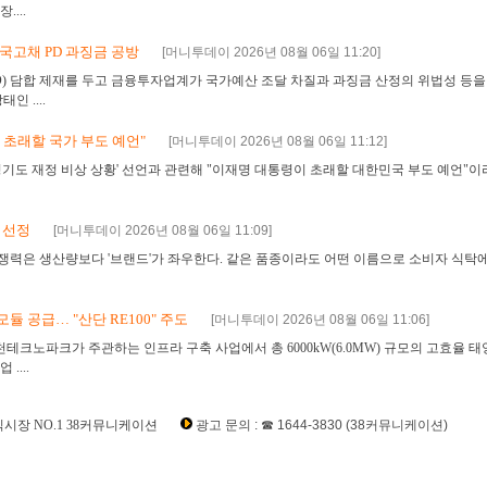
...
 국고채 PD 과징금 공방
[머니투데이 2026년 08월 06일 11:20]
) 담합 제재를 두고 금융투자업계가 국가예산 조달 차질과 과징금 산정의 위법성 등을
 ....
 초래할 국가 부도 예언"
[머니투데이 2026년 08월 06일 11:12]
기도 재정 비상 상황' 선언과 관련해 "이재명 대통령이 초래할 대한민국 부도 예언"이
선 선정
[머니투데이 2026년 08월 06일 11:09]
경쟁력은 생산량보다 '브랜드'가 좌우한다. 같은 품종이라도 어떤 이름으로 소비자 식탁
듈 공급… "산단 RE100" 주도
[머니투데이 2026년 08월 06일 11:06]
노파크가 주관하는 인프라 구축 사업에서 총 6000kW(6.0MW) 규모의 고효율 태
....
시장 NO.1 38커뮤니케이션
광고 문의 : ☎ 1644-3830 (38커뮤니케이션)
주,주주동호회,주주게시판,공모,소액공모,장외시황,비상장주식시세,주식차트,주가,
리보드주식,소액주주,주주동호회,주주게시판,공모,소액공모,시황,시세,주식차트,주가