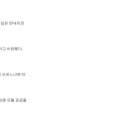
 담은 반대의견
라고 비판했다.
에 오르느냐에 따
양광 모듈 공급을
비상장주식거래,시세
,3시장,투자전략,