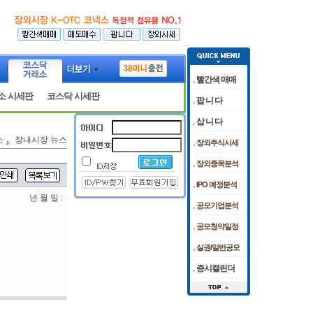
빨간색 매매
소 시세판
코스닥 시세판
팝 니 다
삽 니 다
소
장내시장 뉴스
장외주식시세
장외종목분석
IPO 예정분석
년 월 일 :
공모기업분석
공모청약일정
실권/일반공모
증시캘린더