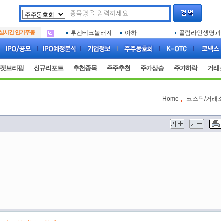
두나무
한국증권금융
엑소코바이오
.
삼성메디슨
아이엠증권
SK에코플랜트
.
실시간 인기주동
루켄테크놀러지
아하
플럼라인생명과
.
두나무
한국증권금융
엑소코바이오
.
삼성메디슨
아이엠증권
SK에코플랜트
.
루켄테크놀러지
아하
플럼라인생명과
.
켓브리핑
신규리포트
추천종목
주주추천
주가상승
주가하락
거래
Home
코스닥/거래