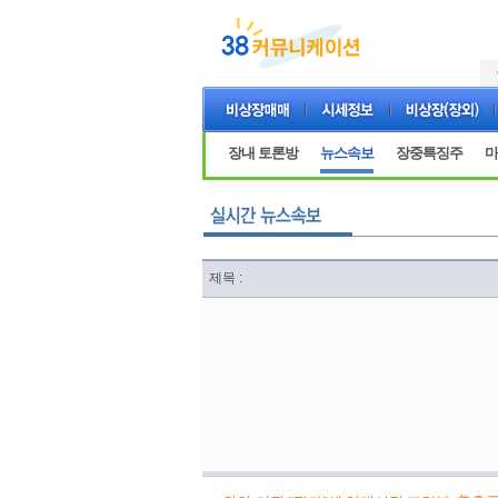
장내 토론방
뉴스속보
장중특징주
마
제목 :