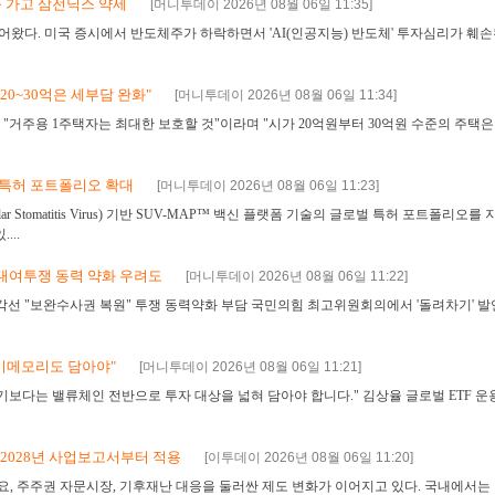
풍 가고 삼전닉스 약세
[머니투데이 2026년 08월 06일 11:35]
왔다. 미국 증시에서 반도체주가 하락하면서 'AI(인공지능) 반도체' 투자심리가 훼손
20~30억은 세부담 완화"
[머니투데이 2026년 08월 06일 11:34]
"거주용 1주택자는 최대한 보호할 것"이라며 "시가 20억원부터 30억원 수준의 주택
술 특허 포트폴리오 확대
[머니투데이 2026년 08월 06일 11:23]
r Stomatitis Virus) 기반 SUV-MAP™ 백신 플랫폼 기술의 글로벌 특허 포트폴리오
...
…대여투쟁 동력 약화 우려도
[머니투데이 2026년 08월 06일 11:22]
각선 "보완수사권 복원" 투쟁 동력약화 부담 국민의힘 최고위원회의에서 '돌려차기' 
 비메모리도 담아야"
[머니투데이 2026년 08월 06일 11:21]
기보다는 밸류체인 전반으로 투자 대상을 넓혀 담아야 합니다." 김상율 글로벌 ETF 운
법…2028년 사업보고서부터 적용
[이투데이 2026년 08월 06일 11:20]
 주주권 자문시장, 기후재난 대응을 둘러싼 제도 변화가 이어지고 있다. 국내에서는 