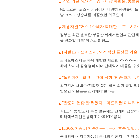
외인·기관 "팔자"에 양대시장 파란불, 美훈
6일 코스피·코스닥 시장에서 나란히 파란불이 들어
날 코스피 상승세를 이끌었던 외국인이....
재경차관 "거주 1주택자 최대한 보호…시가 
정부는 최근 발표한 부동산 세제개편안과 관련해 
을 완화할 계획"이라고 밝혔....
[더벨]크레오에스지, VSV 백신 플랫폼 기
크레오에스지는 자체 개발한 재조합 VSV(Vesicula
하며 차세대 감염병과 미래 팬데믹에 대응할 수 있.
"돌려차기" 발언 논란에 국힘 "엄중 조치"
최고위서 서범수·진종오 징계 회부 의견 공감 일
일으킨 의원들을 징계해야 한다는 ....
"반도체 업황 안 꺾였다…메모리뿐 아니라
"메모리 등 반도체 특정 밸류체인 단계에 집중하
미래에셋자산운용의 TIGER ETF 공식 ....
[ESGX 이슈 5] 지속가능성 공시 후속 입
국내외에서 지속가능성 공시와 인공지능 전력수요,