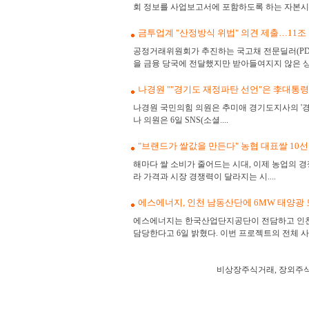
회 정보를 사업보고서에 포함하도록 하는 자본시장.
금투업계 "산정방식 위법" 의견 제출…11조
공정거래위원회가 추진하는 국고채 전문딜러(PD
을 금융 당국에 전달했지만 받아들여지지 않은 상태인
나경원 ""경기도 재정파탄 선언"은 李대통령
나경원 국민의힘 의원은 추미애 경기도지사의 '경
나 의원은 6일 SNS(소셜....
"브랜드가 쌀값을 만든다" 농협 대표쌀 10
해마다 쌀 소비가 줄어드는 시대, 이제 농업의 
라 가격과 시장 경쟁력이 달라지는 시....
에스에너지, 인천 남동산단에 6MW 태양광 모
에스에너지는 한국산업단지공단이 전담하고 인천테크
담당한다고 6일 밝혔다. 이번 프로젝트의 전체 사업 
비상장주식거래, 장외주식
장외시장,비상장시장,장외주식,비상장주식,소액주
정보,프리보드,장외시장,프리보드시장,장외주식,프