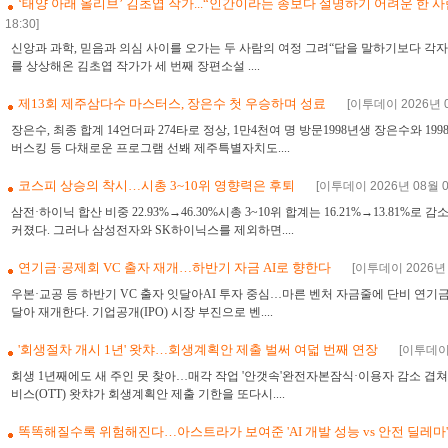
‘태양 아래 올리브’ 김초엽 작가...“인간이라는 종보다 설명하기 어려운 한 
18:30]
신앙과 과학, 믿음과 의심 사이를 오가는 두 사람의 여정 그려“답을 말하기보다 각
를 상상해온 김초엽 작가가 세 번째 장편소설 ....
제13회 제주삼다수 마스터스, 장은수 첫 우승하며 성료
[이투데이 2026년 0
장은수, 최종 합계 14언더파 274타로 정상, 1만4천여 명 방문1998년생 장은수와 
버스킹 등 다채로운 프로그램 선봬 제주특별자치도....
코스피 상승의 착시…시총 3~10위 영향력은 후퇴
[이투데이 2026년 08월 09
삼전·하이닉 합산 비중 22.93%→46.30%시총 3~10위 합계는 16.21%→13.81%
커졌다. 그러나 삼성전자와 SK하이닉스를 제외하면....
연기금·공제회 VC 출자 재개…하반기 자금 AI로 향한다
[이투데이 2026년 0
우본·교공 등 하반기 VC 출자 잇달아AI 투자 중심…마른 벤처 자금줄에 단비 연기금
달아 재개한다. 기업공개(IPO) 시장 부진으로 벤....
'회생절차 개시 1년' 왓챠…회생계획안 제출 벌써 여덟 번째 연장
[이투데이 
회생 1년째에도 새 주인 못 찾아…매각 작업 '안갯속'완전자본잠식·이용자 감소 겹
비스(OTT) 왓챠가 회생계획안 제출 기한을 또다시....
똑똑해질수록 위험해진다…아스트라가 보여준 'AI 개발 성능 vs 안전 딜레마