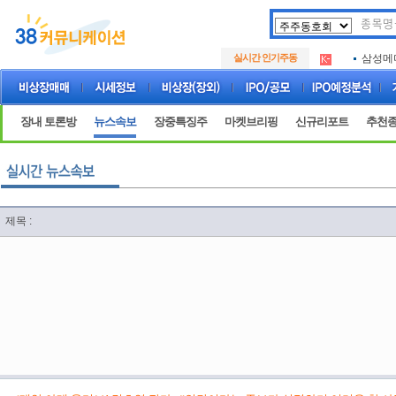
아크로
.
실시간 인기주동
삼성메
.
아하
.
아크로
.
삼성메
.
장내 토론방
뉴스속보
장중특징주
마켓브리핑
신규리포트
추천
아하
.
제목 :