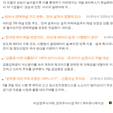
AI 모델의 성능이 높아질수록 이를 통제하기 어려워지는 개발 패러독스가 현실화하
서 AI 기업들이 ‘성능과 안전’ 사이의 딜레마에 직....
생보사 판매채널 구도 변화…전속 설계사 영향력 감소
[이투데이 2026년 08
대리점·TM 채널 반등 주도…전속 설계사는 실적 하락세설계사 채널 보장성 상품 판
로 돌아섰지만 판매채널별 표정은 엇갈렸다. 대리점....
‘한국판 IRA’ 베일 벗었지만…반도체·배터리 업계 “시행령이 관건”
[이투데
반도체·배터리 수혜 규모, 시행령서 결정배터리 셀 빠지면 반쪽 지원…업계 촉각국
전지 등 첨단산업의 국내 생산을 지원하기 위해 이....
"상품권 사면 대출된다" 100% 보이스피싱…체크카드 넘겼다간 처벌 대상
금융감독원이 저신용자를 속여 계좌와 체크카드를 편취한 뒤 피해금을 대형마트 키
인하고 소비자 주의를 당부했다. 9일 금감원은 상품권....
“공무원 대리구매 요청은 100% 사기”…신종피싱 주의보
[이투데이 2026년 
6월 30일 제도 시행 후 4935건 신고·임시조치로맨스스캠·노쇼사기·팀미션사기 주요
공기관 직원을 사칭해 물품 대리구매를 요구하....
비상장주식거래, 장외주식시장 NO.1 38커뮤니케이션