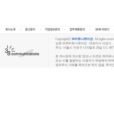
장외시장,비상장시장,장외주식,비상장주식,소액주주,주주동호회,주주게시판,공모,소
정보,프리보드,장외시장,프리보드시장,장외주식,프리보드주식,소액주주,주주동호회,주
종목분석,선물옵션,해외증시,주식시세 등 증권정보,증권정보사이트,증권시세,선물옵션
트,시황전략,주식투자,증권 전문 포털사이트,재테크,부동산,창업,카페,주식칼럼,증
일정,소액주주,커뮤니티,매매,주식거래,온라인증권,종목추전 주식,펀드,증시전망,투
닥,거래소,코넥스,제3주식시장,주가지수,미국증시,일본증시,아시아증시,KOS
Copyrightⓒ
38커뮤니케이션
.
All rights reserv
상호 ㈜38커뮤니케이션 대표이사 서성기 사업자
주소: 서울시 구로구 디지털로 26길 111, 40
장외주식시장, 장외주식 시세표, 장외주식매매
본 게시판에 게시된 정보나 의견은 38커뮤
또는 이를 열람하는 이용자가 부담해야 하
장외주식 거래를 목적으로 하지 않음. 투자