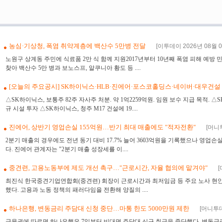
[더벨]나우로보틱스, APR과 로봇 
농심·기상청, 폭염 취약계층에 백산수 5만병 전달
[이투데이 2026년 08월 07
노원구 상계동 주민에 식료품 2만 식 함께 지원2017년부터 10년째 폭염 피해 예
찾아 백산수 5만 병과 보노스프, 알쿠니아 황도 등 ....
[오늘의 주요공시] SK하이닉스·HLB·진에어·포스코홀딩스·네이버·대우건설
△SK하이닉스, 보통주 82주 자사주 처분. 약 1억2259억원. 임원 보수 지급 목적. △
규 시설 투자 △SK하이닉스, 청주 M17 건설에 19....
진에어, 상반기 영업손실 155억원…반기 최대 매출에도 "적자전환"
[머니투
2분기 매출의 경우에도 전년 동기 대비 17.7% 늘어 3603억원을 기록했으나 영업손실
다. 진에어 관계자는 "2분기 매출 성장세를 이....
중견련, 고용노동부에 제도 개선 촉구…"근로시간, 자율 협의에 맡겨야"
[
최진식 한국중견기업연합회(중견련) 회장이 근로시간과 최저임금 등 주요 노사 현안
했다. 고용과 노동 정책의 패러다임을 전환해 양질의 ....
하나은행, 변동금리 주담대 신청 중단…마통 한도 5000만원 제한
[머니투데이
금융권에 따르면 하나은행은 7일부터 비대면 주담대 신규 취급을 중단했다. 변동금리